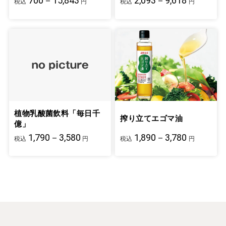
700－15,843
2,093－9,618
税込
円
税込
円
植物乳酸菌飲料「毎日千
搾り立てエゴマ油
億」
1,790－3,580
1,890－3,780
税込
円
税込
円