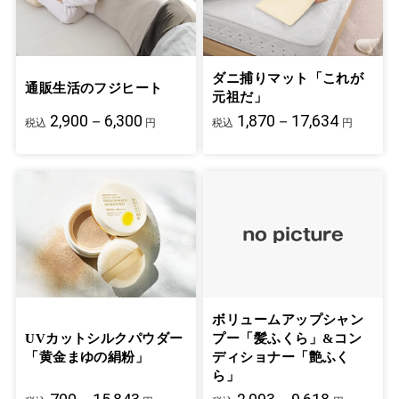
ダニ捕りマット「これが
通販生活のフジヒート
元祖だ」
2,900－6,300
1,870－17,634
税込
円
税込
円
ボリュームアップシャン
UVカットシルクパウダー
プー「髪ふくら」&コン
「黄金まゆの絹粉」
ディショナー「艶ふく
ら」