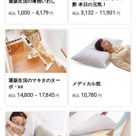
通販生活の薄焼いわし
酢 本日の元気！
1,000－4,179
3,132－11,901
税込
円
税込
円
通販生活のマキタのター
メディカル枕
ボ・60
14,800－17,845
10,780
税込
円
税込
円