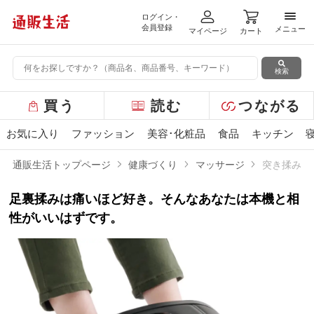
ログイン・
メニ
会員登録
メニュー
マイページ
カート
検索
グ
買う
読む
つながる
ロ
ー
お気に入り
ファッション
美容･化粧品
食品
キッチン
バ
ル
通販生活トップページ
健康づくり
マッサージ
突き揉み足
メ
ニ
足裏揉みは痛いほど好き。そんなあなたは本機と相
ュ
ー
性がいいはずです。