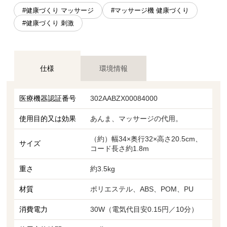
#健康づくり マッサージ
#マッサージ機 健康づくり
#健康づくり 刺激
仕様
環境情報
医療機器認証番号
302AABZX00084000
使用目的又は効果
あんま、マッサージの代用。
（約）幅34×奥行32×高さ20.5cm、
サイズ
コード長さ約1.8m
重さ
約3.5kg
材質
ポリエステル、ABS、POM、PU
消費電力
30W（電気代目安0.15円／10分）