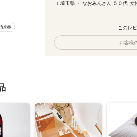
（ 埼玉県 ・ なおみんさん ５０代  女性 
 治療器
このレビ
お客様
品