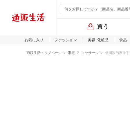
グ
買う
ロ
ー
バ
お気に入り
ファッション
美容･化粧品
食品
ル
メ
通販生活トップページ
家電
マッサージ
低周波治療器手
ニ
ュ
ー