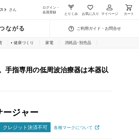
ログイン・
スト
さん
会員登録
とりくみ
お気に入り
マイページ
カート
つながる
ご利用ガイド・お問合せ
貨
健康づくり
家電
消耗品･別売品
。手指専用の低周波治療器は本器以
サージャー
クレジット決済不可
各種マークについて