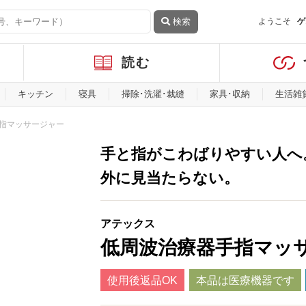
検索
ようこそ
ゲ
読む
キッチン
寝具
掃除･洗濯･裁縫
家具･収納
生活雑
指マッサージャー
手と指がこわばりやすい人へ
外に見当たらない。
アテックス
低周波治療器手指マッ
使用後返品OK
本品は医療機器です