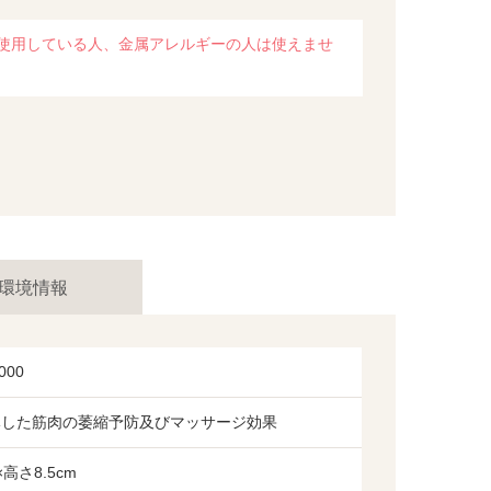
使用している人、金属アレルギーの人は使えませ
環境情報
000
痺した筋肉の萎縮予防及びマッサージ効果
×高さ8.5cm