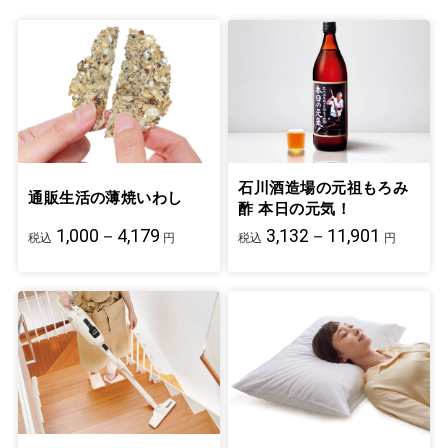
石川酒造場の元祖もろみ
通販生活の薄焼いわし
酢 本日の元気！
1,000－4,179
3,132－11,901
税込
円
税込
円