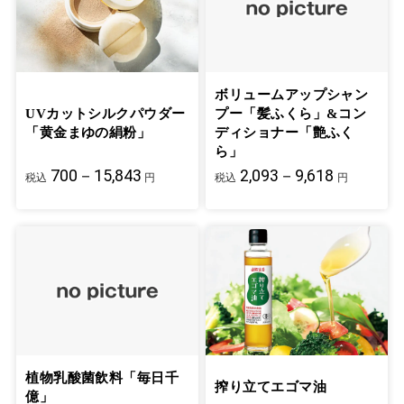
ボリュームアップシャン
UVカットシルクパウダー
プー「髪ふくら」&コン
「黄金まゆの絹粉」
ディショナー「艶ふく
ら」
700－15,843
2,093－9,618
税込
円
税込
円
植物乳酸菌飲料「毎日千
搾り立てエゴマ油
億」