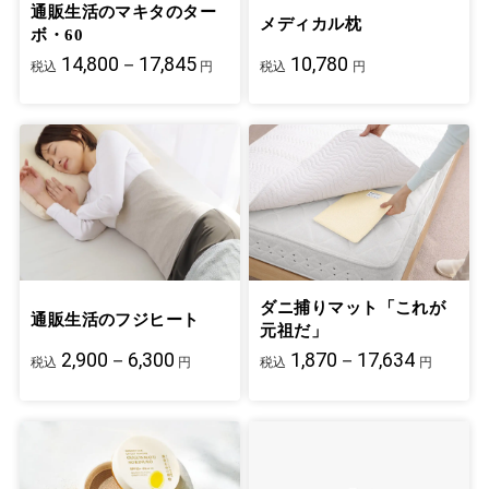
通販生活のマキタのター
メディカル枕
ボ・60
14,800－17,845
10,780
税込
円
税込
円
ダニ捕りマット「これが
通販生活のフジヒート
元祖だ」
2,900－6,300
1,870－17,634
税込
円
税込
円