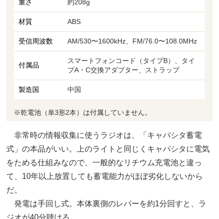
重さ
約208g
材質
ABS
受信周波数
AM/530〜1600kHz、FM/76.0〜108.0MHz
スマートフォンコード（タイプB）、タイ
付属品
プA・C交換アダプター、ストラップ
製造国
中国
※乾電池（単3形2本）は付属していません。
非常時の情報収集に使うラジオは、「キャパシタ蓄電
式」の本品がいい。上のライトと同じくキャパシタに電気
をためる仕組みなので、一般的なリチウム充電池と違っ
て、10年以上放置しても蓄電能力がほぼ劣化しないから
だ。
発電は手回し式。本体裏側のレバーを約1分回すと、ラ
ジオが40分聴ける。