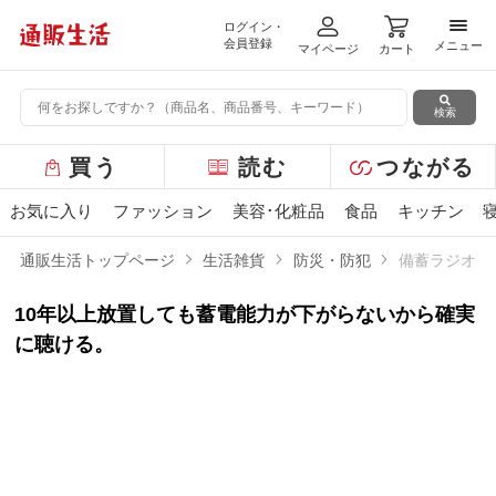
ログイン・
メニ
会員登録
メニュー
マイページ
カート
検索
グ
買う
読む
つながる
ロ
ー
お気に入り
ファッション
美容･化粧品
食品
キッチン
バ
ル
通販生活トップページ
生活雑貨
防災・防犯
備蓄ラジオECO
メ
ニ
10年以上放置しても蓄電能力が下がらないから確実
ュ
ー
に聴ける。