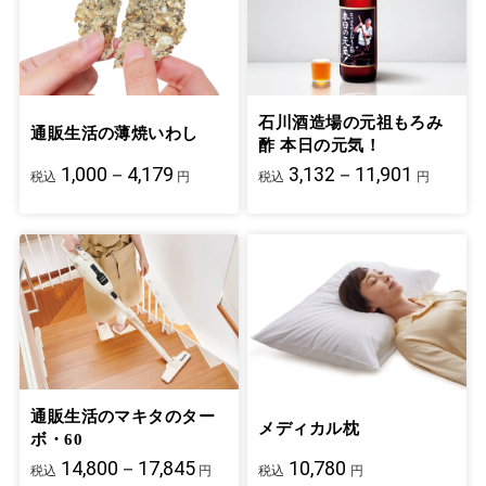
石川酒造場の元祖もろみ
通販生活の薄焼いわし
酢 本日の元気！
1,000－4,179
3,132－11,901
税込
円
税込
円
通販生活のマキタのター
メディカル枕
ボ・60
14,800－17,845
10,780
税込
円
税込
円