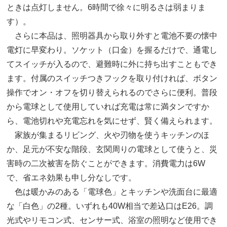
ときは点灯しません。6時間で徐々に明るさは弱まりま
す）。
さらに本品は、照明器具から取り外すと電池不要の懐中
電灯に早変わり。ソケット（口金）を握るだけで、通電し
てスイッチが入るので、避難時に外に持ち出すこともでき
ます。付属のスイッチつきフックを取り付ければ、ボタン
操作でオン・オフを切り替えられるのでさらに便利。普段
から電球として使用していれば充電は常に満タンですか
ら、電池切れや充電忘れを気にせず、賢く備えられます。
家族が集まるリビング、火や刃物を使うキッチンのほ
か、足元が不安な階段、玄関周りの電球として使うと、災
害時の二次被害を防ぐことができます。消費電力は6W
で、省エネ効果も申し分なしです。
色は暖かみのある「電球色」とキッチンや洗面台に最適
な「白色」の2種。いずれも40W相当で差込口はE26。調
光式やリモコン式、センサー式、浴室の照明など使用でき