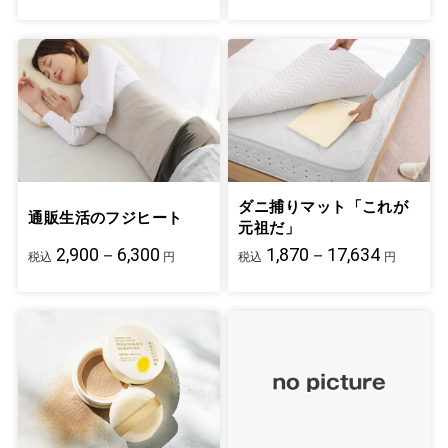
ダニ捕りマット「これが
通販生活のフジヒート
元祖だ」
2,900－6,300
1,870－17,634
税込
円
税込
円