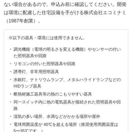
ない場合があるので、申込み前に確認してください。開発
は環境に配慮した住宅設備を手がける株式会社エコミナミ
（1987年創業）。
※以下の器具・環境には使用できません。
調光機能（電球の明るさを変える機能）やセンサーの付い
た照明器具や回路
リモコンの付いた照明器具や回路
誘導灯、非常用照明器具
水銀灯、ナトリウムランプ、メタルハライドランプなどの
HIDランプ器具
断熱材施工器具等の熱のこもりやすい器具
同一スイッチ内に他の電気器具が接続された照明器具や回
路
湿気の多い場所、水滴などがかかる場所や屋外
電球周囲温度が 40℃を超える場所（推奨使用周囲温度は
5〜35℃です。）