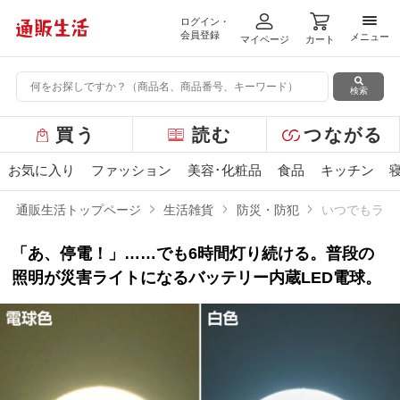
ログイン・
メニ
会員登録
メニュー
マイページ
カート
検索
グ
買う
読む
つながる
ロ
ー
お気に入り
ファッション
美容･化粧品
食品
キッチン
バ
ル
通販生活トップページ
生活雑貨
防災・防犯
いつでもランプt
メ
ニ
「あ、停電！」……でも6時間灯り続ける。普段の
ュ
ー
照明が災害ライトになるバッテリー内蔵LED電球。