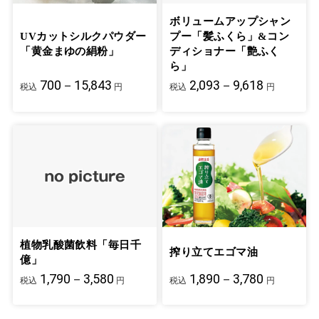
ボリュームアップシャン
UVカットシルクパウダー
プー「髪ふくら」&コン
「黄金まゆの絹粉」
ディショナー「艶ふく
ら」
700－15,843
2,093－9,618
税込
円
税込
円
植物乳酸菌飲料「毎日千
搾り立てエゴマ油
億」
1,790－3,580
1,890－3,780
税込
円
税込
円