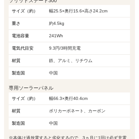
ソリッドステート300
サイズ（約）
幅25.5×奥行15.6×高さ24.2cm
重さ
約4.5kg
電池容量
241Wh
電気代目安
9.3円/3時間充電
材質
鉄、アルミ、リチウム
製造国
中国
専用ソーラーパネル
サイズ（約）
幅66.3×奥行40.4cm
材質
ポリカーボネート、カーボン
製造国
中国
※本体は過放電すると劣化するので、3ヵ月に1回は必ず充電