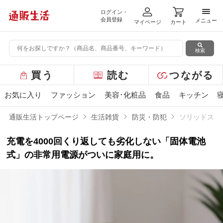
ログイン・
メニ
会員登録
メニュー
マイページ
カート
検索
グ
買う
読む
つながる
ロ
ー
お気に入り
ファッション
美容･化粧品
食品
キッチン
バ
ル
通販生活トップページ
生活雑貨
防災・防犯
ソリッドステー
メ
ニ
充電を4000回くり返しても劣化しない「固体電池
ュ
ー
式」の非常用電源がついに家庭用に。