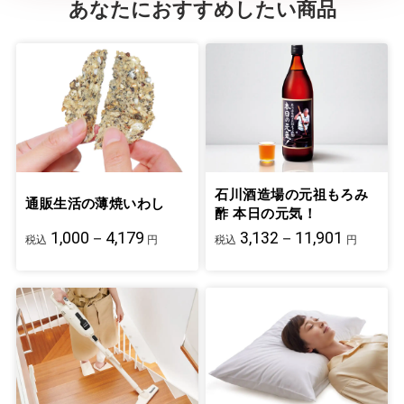
あなたにおすすめしたい商品
石川酒造場の元祖もろみ
通販生活の薄焼いわし
酢 本日の元気！
1,000－4,179
3,132－11,901
税込
円
税込
円