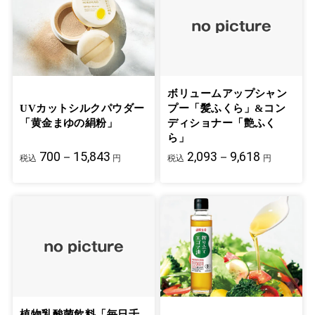
ボリュームアップシャン
UVカットシルクパウダー
プー「髪ふくら」&コン
「黄金まゆの絹粉」
ディショナー「艶ふく
ら」
700－15,843
2,093－9,618
税込
円
税込
円
植物乳酸菌飲料「毎日千