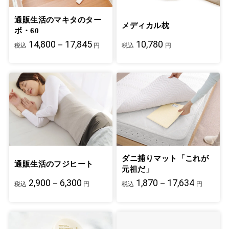
通販生活のマキタのター
メディカル枕
ボ・60
14,800－17,845
10,780
税込
円
税込
円
ダニ捕りマット「これが
通販生活のフジヒート
元祖だ」
2,900－6,300
1,870－17,634
税込
円
税込
円