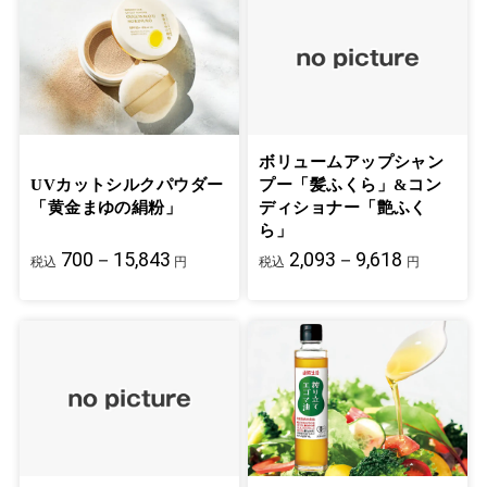
ボリュームアップシャン
UVカットシルクパウダー
プー「髪ふくら」&コン
「黄金まゆの絹粉」
ディショナー「艶ふく
ら」
700－15,843
2,093－9,618
税込
円
税込
円