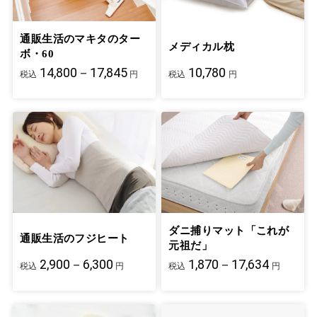
通販生活のマキタのター
メディカル枕
ボ・60
14,800－17,845
10,780
税込
円
税込
円
ダニ捕りマット「これが
通販生活のフジヒート
元祖だ」
2,900－6,300
1,870－17,634
税込
円
税込
円