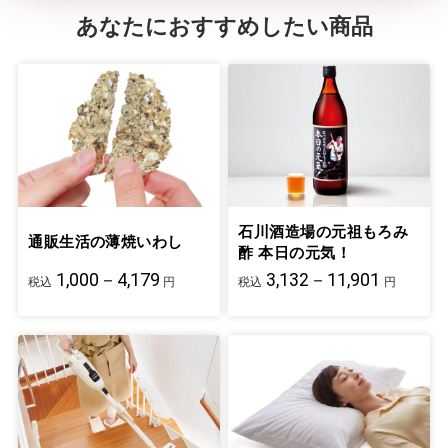
あなたにおすすめしたい商品
石川酒造場の元祖もろみ
通販生活の薄焼いわし
酢 本日の元気！
1,000－4,179
3,132－11,901
税込
円
税込
円