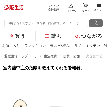
ログイン・
メニ
会員登録
メニュー
マイページ
カート
検索
グ
買う
読む
つながる
ロ
ー
お気に入り
ファッション
美容･化粧品
食品
キッチン
バ
ル
通販生活トップページ
生活雑貨
防災・防犯
火災警報器プ
メ
ニ
室内熱中症の危険を教えてくれる警報器。
ュ
ー