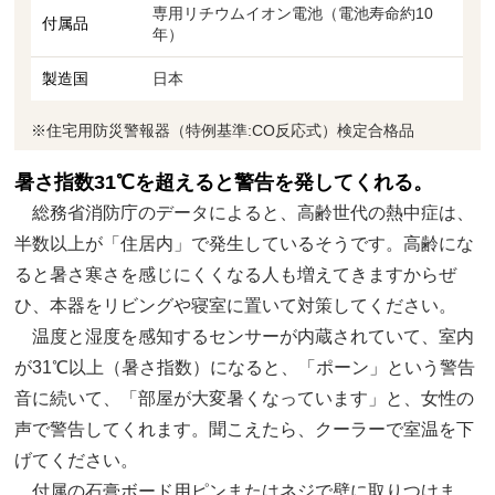
専用リチウムイオン電池（電池寿命約10
付属品
年）
製造国
日本
※住宅用防災警報器（特例基準:CO反応式）検定合格品
暑さ指数31℃を超えると警告を発してくれる。
総務省消防庁のデータによると、高齢世代の熱中症は、
半数以上が「住居内」で発生しているそうです。高齢にな
ると暑さ寒さを感じにくくなる人も増えてきますからぜ
ひ、本器をリビングや寝室に置いて対策してください。
温度と湿度を感知するセンサーが内蔵されていて、室内
が31℃以上（暑さ指数）になると、「ポーン」という警告
音に続いて、「部屋が大変暑くなっています」と、女性の
声で警告してくれます。聞こえたら、クーラーで室温を下
げてください。
付属の石膏ボード用ピンまたはネジで壁に取りつけま