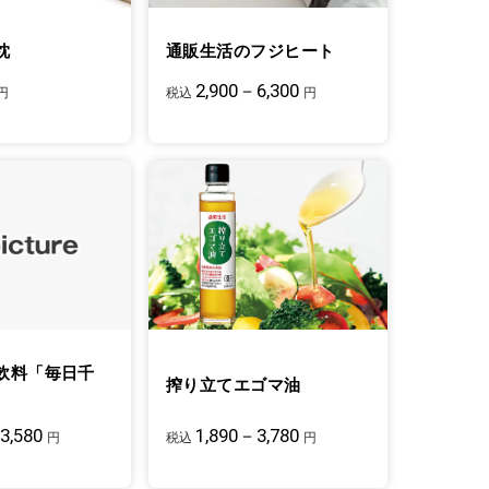
枕
通販生活のフジヒート
2,900－6,300
円
税込
円
飲料「毎日千
搾り立てエゴマ油
3,580
1,890－3,780
円
税込
円