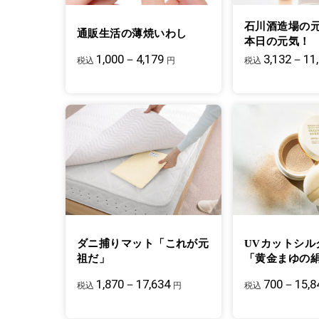
石川酒造場の
通販生活の薄焼いわし
本日の元気！
1,000－4,179
3,132－11
税込
円
税込
ダニ捕りマット「これが元
UVカットシル
祖だ」
「黄金まゆの
1,870－17,634
700－15,8
税込
円
税込