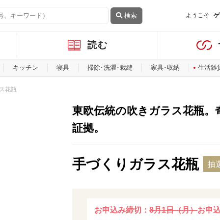
検索
ようこそ
ゲ
読む
キッチン
寝具
掃除･洗濯･裁縫
家具･収納
生活雑
ス花瓶
東欧伝統の吹きガラス花瓶。
証拠。
手づくりガラス花瓶
抽
お申込み締切：
8月1日（月）
お申