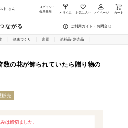
ログイン・
スト
さん
会員登録
とりくみ
お気に入り
マイページ
カート
つながる
ご利用ガイド・お問合せ
貨
健康づくり
家電
消耗品･別売品
奇数の花が飾られていたら贈り物の
選販売
込みは締切ました。