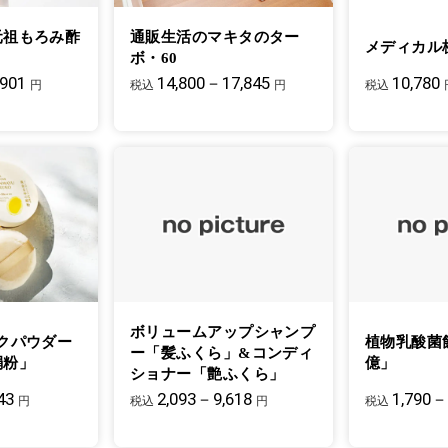
元祖もろみ酢
通販生活のマキタのター
メディカル
ボ・60
,901
14,800－17,845
10,780
円
税込
円
税込
ボリュームアップシャンプ
クパウダー
植物乳酸菌
ー「髪ふくら」&コンディ
絹粉」
億」
ショナー「艶ふくら」
43
2,093－9,618
1,790－
円
税込
円
税込