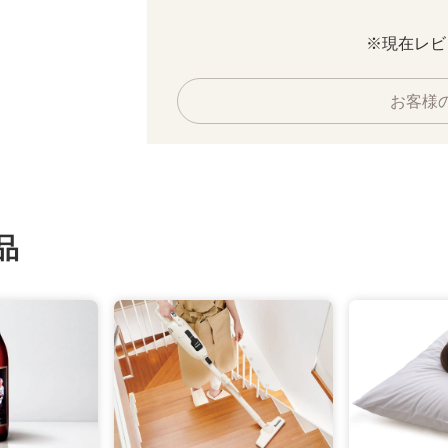
※現在レビ
お客様
品