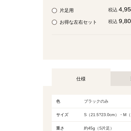
4,9
税込
片足用
9,8
税込
お得な左右セット
仕様
色
ブラックのみ
サイズ
S（21.5?23.0cm）・M（2
重さ
約45g（S片足）