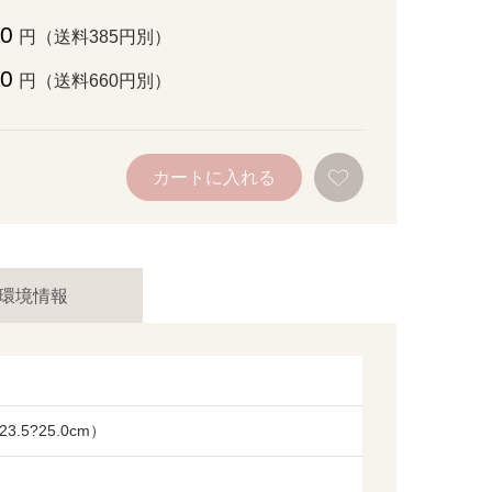
50
円（送料385円別）
00
円（送料660円別）
お
カートに入れる
気
に
入
り
に
追
加
環境情報
3.5?25.0cm）