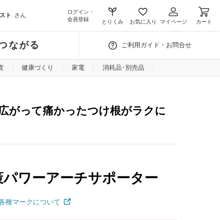
ログイン・
スト
さん
会員登録
とりくみ
お気に入り
マイページ
カート
つながる
ご利用ガイド・お問合せ
貨
健康づくり
家電
消耗品･別売品
と広がって痛かったつけ根がラクに
策パワーアーチサポーター
各種マークについて