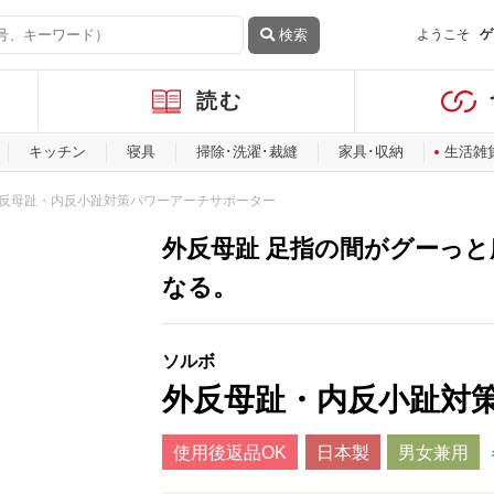
検索
ようこそ
ゲ
読む
キッチン
寝具
掃除･洗濯･裁縫
家具･収納
生活雑
反母趾・内反小趾対策パワーアーチサポーター
外反母趾 足指の間がグーっ
なる。
ソルボ
外反母趾・内反小趾対
使用後返品OK
日本製
男女兼用