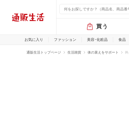
グ
買う
ロ
ー
バ
お気に入り
ファッション
美容･化粧品
食品
ル
メ
通販生活トップページ
生活雑貨
体の衰えをサポート
外
ニ
ュ
ー