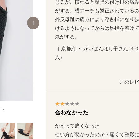
じるが、慣れると親指の付け根の痛
がする。横アーチも矯正されているの
外反母趾の痛みにより浮き指になり
けるようになってからは足指を着け
気がする。
（ 京都府 ・ がいはんぼし子さん ３０代  
入）
このレビ
ー。
合わなかった
かえって痛くなった

使い方が悪かったのか？痛くて整形