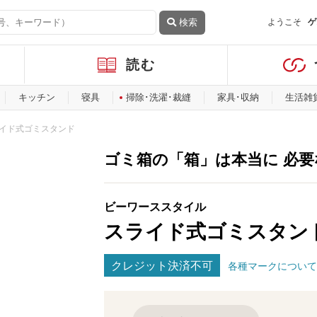
検索
ようこそ
ゲ
読む
キッチン
寝具
掃除･洗濯･裁縫
家具･収納
生活雑
イド式ゴミスタンド
ゴミ箱の「箱」は本当に 必
ビーワーススタイル
スライド式ゴミスタン
クレジット決済不可
各種マークについて