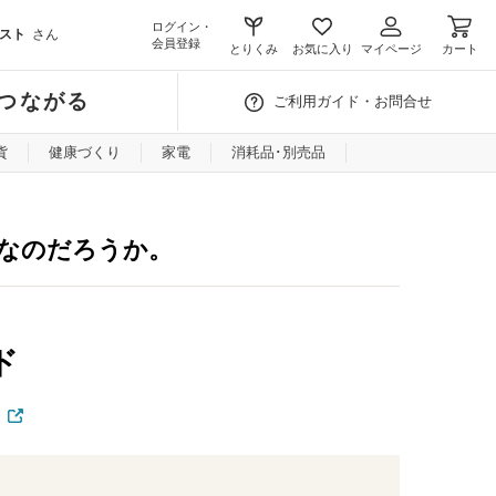
ログイン・
スト
さん
会員登録
とりくみ
お気に入り
マイページ
カート
つながる
ご利用ガイド・お問合せ
貨
健康づくり
家電
消耗品･別売品
要なのだろうか。
ド