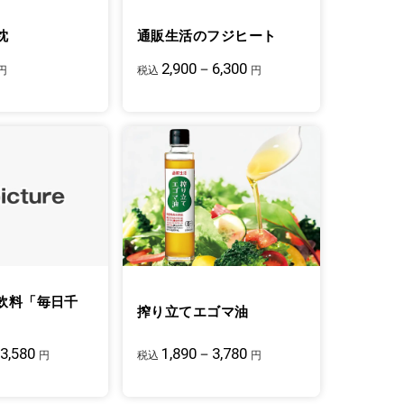
枕
通販生活のフジヒート
2,900－6,300
円
税込
円
飲料「毎日千
搾り立てエゴマ油
3,580
1,890－3,780
円
税込
円