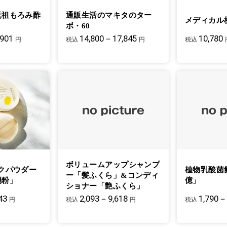
元祖もろみ酢
通販生活のマキタのター
メディカル
ボ・60
,901
14,800－17,845
10,780
円
税込
円
税込
ボリュームアップシャンプ
クパウダー
植物乳酸菌
ー「髪ふくら」&コンディ
絹粉」
億」
ショナー「艶ふくら」
43
2,093－9,618
1,790－
円
税込
円
税込