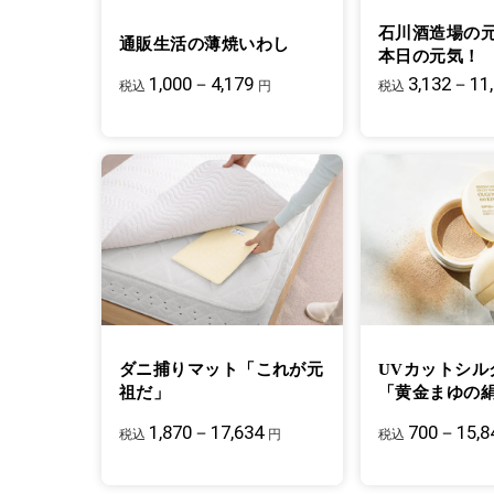
石川酒造場の
通販生活の薄焼いわし
本日の元気！
1,000－4,179
3,132－11
税込
円
税込
ダニ捕りマット「これが元
UVカットシル
祖だ」
「黄金まゆの
1,870－17,634
700－15,8
税込
円
税込