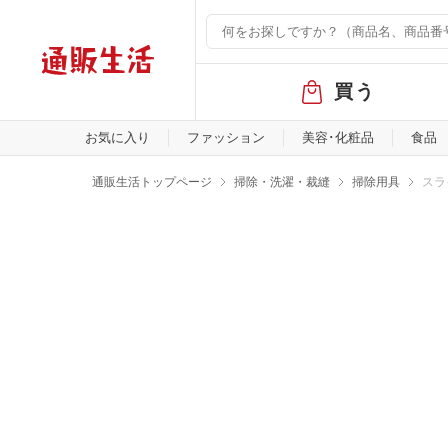
グ
買う
ロ
ー
バ
お気に入り
ファッション
美容･化粧品
食品
ル
メ
通販生活トップページ
掃除・洗濯・裁縫
掃除用具
スラ
ニ
ュ
ー