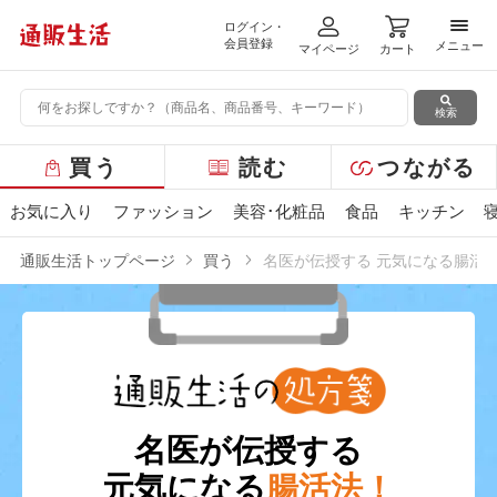
ログイン・
メニ
会員登録
メニュー
マイページ
カート
検索
グ
買う
読む
つながる
ロ
ー
お気に入り
ファッション
美容･化粧品
食品
キッチン
バ
ル
通販生活トップページ
買う
名医が伝授する 元気になる腸活
メ
ニ
ュ
ー
名医が伝授する
元気になる
腸活法！