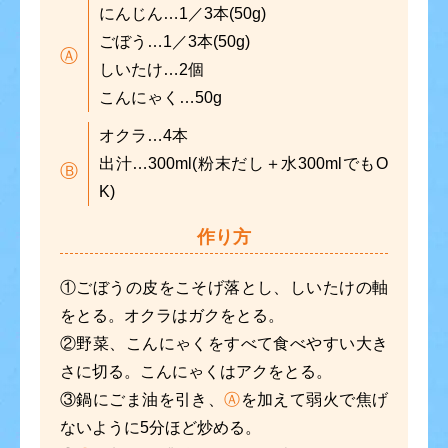
にんじん
…1／3本(50g)
ごぼう
…1／3本(50g)
Ⓐ
しいたけ
…2個
こんにゃく
…50g
オクラ
…4本
出汁
…300ml(粉末だし＋水300mlでもO
Ⓑ
K)
作り方
①
ごぼうの皮をこそげ落とし、しいたけの軸
をとる。オクラはガクをとる。
②
野菜、こんにゃくをすべて食べやすい大き
さに切る。こんにゃくはアクをとる。
③
鍋にごま油を引き、
Ⓐ
を加えて弱火で焦げ
ないように5分ほど炒める。