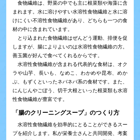
食物繊維は、野菜の中でも主に根菜類や海藻に含
まれます。水に溶けやすい水溶性食物繊維と水に溶
けにくい不溶性食物繊維があり、どちらも一つの食
材の中に含まれています。
とり込まれた食物繊維はぜんどう運動、排便を促
しますが、腸によりよいのは水溶性食物繊維の方。
善玉菌が好んで食べてくれるからです。
水溶性食物繊維が含まれる代表的な食材は、オク
ラや山芋、長いも、なめこ、わかめや昆布、めか
ぶ、もずくといったネバネバ系の食材です。また、
にんじんやごぼう、切干大根といった根菜類も水溶
性食物繊維が豊富です。
「腸のクリーニングスープ」のつくり方
水溶性食物繊維を効率的にとることができるスー
プを紹介します。私が栄養士さんと共同開発、考案