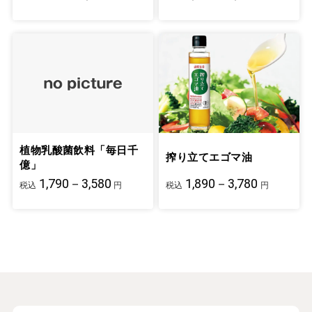
植物乳酸菌飲料「毎日千
搾り立てエゴマ油
億」
1,790－3,580
1,890－3,780
税込
円
税込
円