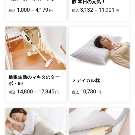
酢 本日の元気！
1,000－4,179
3,132－11,901
税込
円
税込
円
通販生活のマキタのター
メディカル枕
ボ・60
14,800－17,845
10,780
税込
円
税込
円