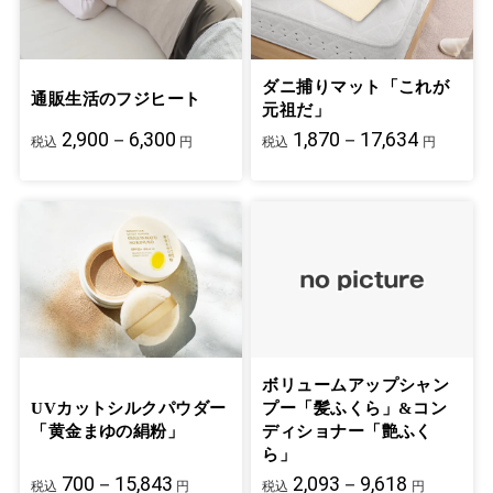
ダニ捕りマット「これが
通販生活のフジヒート
元祖だ」
2,900－6,300
1,870－17,634
税込
円
税込
円
ボリュームアップシャン
UVカットシルクパウダー
プー「髪ふくら」&コン
「黄金まゆの絹粉」
ディショナー「艶ふく
ら」
700－15,843
2,093－9,618
税込
円
税込
円