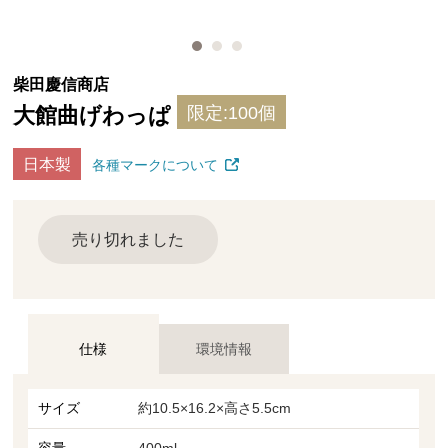
柴田慶信商店
大館曲げわっぱ
限定:100個
日本製
各種マークについて
売り切れました
仕様
環境情報
サイズ
約10.5×16.2×高さ5.5cm
容量
400ml