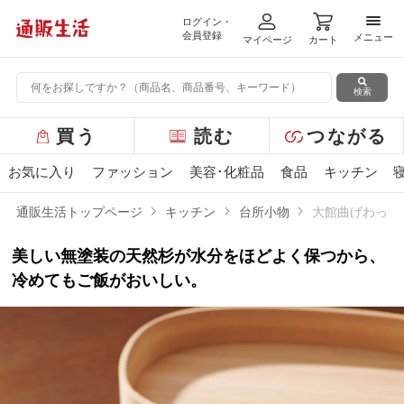
ログイン・
メニ
会員登録
メニュー
マイページ
カート
検索
グ
買う
読む
つながる
ロ
ー
お気に入り
ファッション
美容･化粧品
食品
キッチン
バ
ル
通販生活トップページ
キッチン
台所小物
大館曲げわっぱ
メ
ニ
美しい無塗装の天然杉が水分をほどよく保つから、
ュ
ー
冷めてもご飯がおいしい。