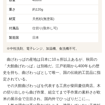
重さ
約120g
材質
天然杉(無塗装)
付属品
仕切り(取外し可)
製造国
日本
※中性洗剤、電子レンジ、加温機、食洗機不可。
曲げわっぱの産地は日本に10ヵ所以上あるが、秋田の
「大館曲げわっぱ」は別格だ。江戸初期から400年もの歴
史を持ち、曲げわっぱとして唯一、国の伝統的工芸品に指
定されている。
その大館曲げわっぱを代表する工房が柴田慶信商店。木
の切り出しから曲げ作業、組立てまで手作業の素朴さが欧
米の展示会で注目され、国内外でひっぱりだこに...。