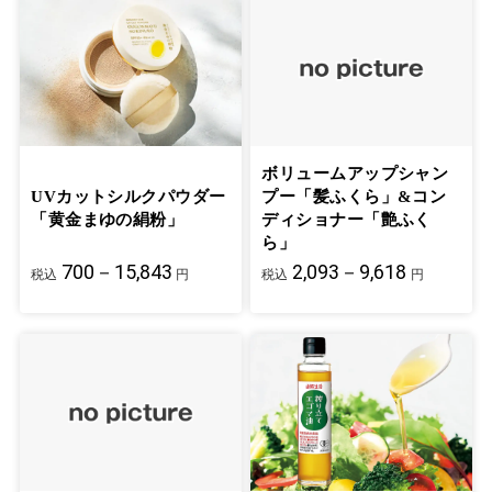
ボリュームアップシャン
UVカットシルクパウダー
プー「髪ふくら」&コン
「黄金まゆの絹粉」
ディショナー「艶ふく
ら」
700－15,843
2,093－9,618
税込
円
税込
円