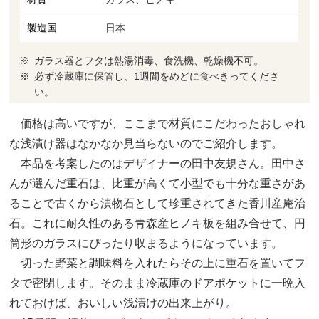
製造国
日本
ガラス器とフタは熱湯消毒、食洗機、乾燥機不可。
必ず冷蔵庫に保管し、1週間をめどに食べきってくださ
い。
価格は高いですが、ここまで材質にこだわったおしゃれ
な浅漬け器はなかなか見当らないのでご紹介します。
本品を考案したのはデザイナーの田中友規さん。田中さ
んが選んだ重石は、比重が高くて小型でも十分な重さがあ
ることで古くから漬物石として珍重されてきた香川産庵治
石。これに耐久性のある青森産ヒノキ板を組み合せて、円
筒形のガラスにぴったり収まるようになっています。
切った野菜と調味料を入れたらその上に重石を置いてフ
タで密閉します。そのまま冷蔵庫のドアポケットに一晩入
れておけば、おいしい浅漬けの出来上がり。