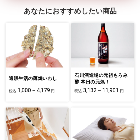
あなたにおすすめしたい商品
石川酒造場の元祖もろみ
通販生活の薄焼いわし
酢 本日の元気！
1,000－4,179
3,132－11,901
税込
円
税込
円