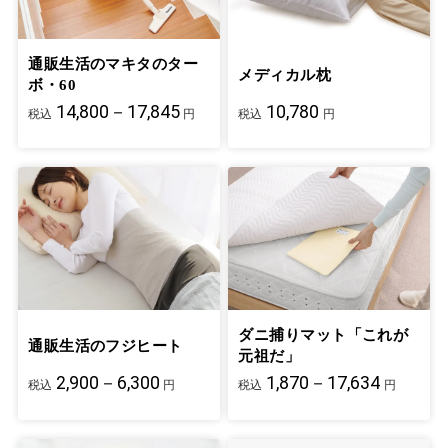
通販生活のマキタのター
メディカル枕
ボ・60
14,800－17,845
10,780
税込
円
税込
円
ダニ捕りマット「これが
通販生活のフジヒート
元祖だ」
2,900－6,300
1,870－17,634
税込
円
税込
円