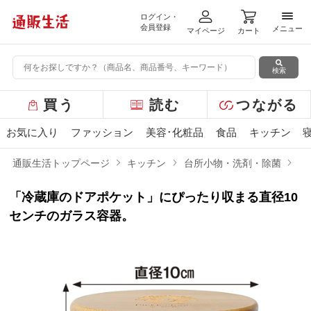
ログイン・
メニ
会員登録
メニュー
マイページ
カート
検索
グ
買う
読む
つながる
ロ
ー
お気に入り
ファッション
美容･化粧品
食品
キッチン
バ
ル
通販生活トップページ
キッチン
台所小物・洗剤・除菌
冷
メ
ニ
「冷蔵庫のドアポケット」にぴったり収まる直径10
ュ
ー
センチのガラス容器。