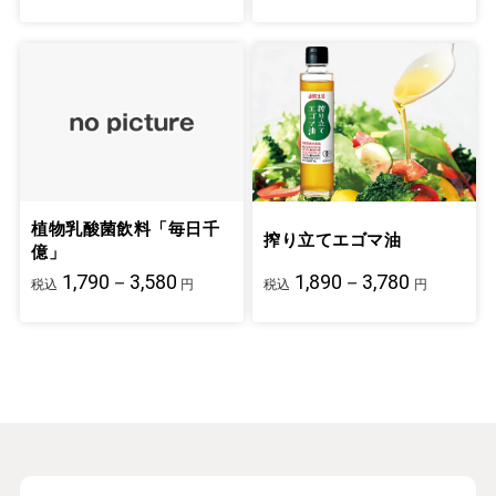
植物乳酸菌飲料「毎日千
搾り立てエゴマ油
億」
1,790－3,580
1,890－3,780
税込
円
税込
円