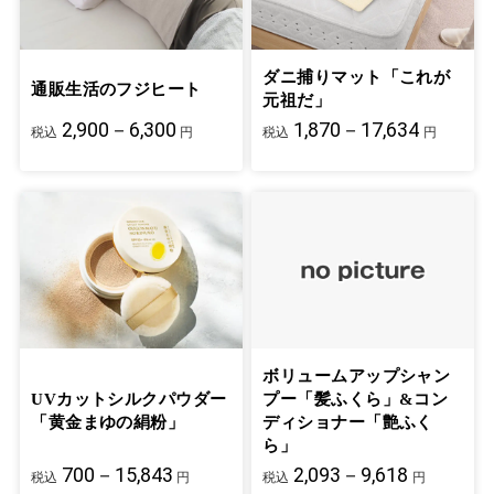
ダニ捕りマット「これが
通販生活のフジヒート
元祖だ」
2,900－6,300
1,870－17,634
税込
円
税込
円
ボリュームアップシャン
UVカットシルクパウダー
プー「髪ふくら」&コン
「黄金まゆの絹粉」
ディショナー「艶ふく
ら」
700－15,843
2,093－9,618
税込
円
税込
円