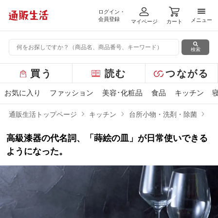
ログイン・
メニ
会員登録
メニュー
マイページ
カート
検索
グ
買う
読む
つながる
ロ
ー
お気に入り
ファッション
美容･化粧品
食品
キッチン
バ
ル
通販生活トップページ
キッチン
台所小物・洗剤・除菌
プ
メ
ニ
高級漆器の代名詞、「蒔絵の皿」が日常使いできる
ュ
ー
ようになった。