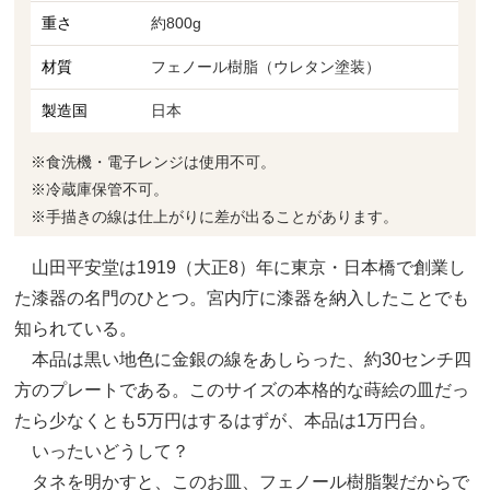
重さ
約800g
材質
フェノール樹脂（ウレタン塗装）
製造国
日本
※食洗機・電子レンジは使用不可。
※冷蔵庫保管不可。
※手描きの線は仕上がりに差が出ることがあります。
山田平安堂は1919（大正8）年に東京・日本橋で創業し
た漆器の名門のひとつ。宮内庁に漆器を納入したことでも
知られている。
本品は黒い地色に金銀の線をあしらった、約30センチ四
方のプレートである。このサイズの本格的な蒔絵の皿だっ
たら少なくとも5万円はするはずが、本品は1万円台。
いったいどうして？
タネを明かすと、このお皿、フェノール樹脂製だからで