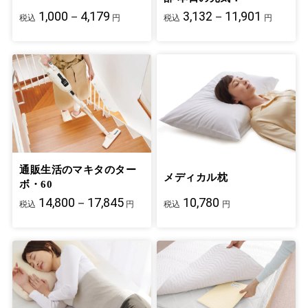
1,000－4,179
3,132－11,901
税込
円
税込
円
通販生活のマキタのター
メディカル枕
ボ・60
14,800－17,845
10,780
税込
円
税込
円