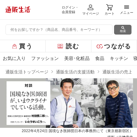
ログイン・
メニ
会員登録
メニュー
マイページ
カート
検索
グ
買う
読む
つながる
ロ
ー
お気に入り
ファッション
美容･化粧品
食品
キッチン
バ
ル
通販生活トップページ
通販生活の支援活動
通販生活の売上の
メ
ニ
ュ
ー
2022年4月24日 国境なき医師団日本の事務所にて（東京都新宿区）