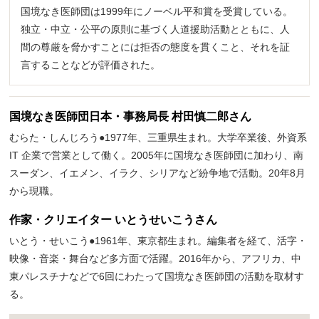
国境なき医師団は1999年にノーベル平和賞を受賞している。
独立・中立・公平の原則に基づく人道援助活動とともに、人
間の尊厳を脅かすことには拒否の態度を貫くこと、それを証
言することなどが評価された。
国境なき医師団日本・事務局長 村田慎二郎さん
むらた・しんじろう●1977年、三重県生まれ。大学卒業後、外資系
IT 企業で営業として働く。2005年に国境なき医師団に加わり、南
スーダン、イエメン、イラク、シリアなど紛争地で活動。20年8月
から現職。
作家・クリエイター いとうせいこうさん
いとう・せいこう●1961年、東京都生まれ。編集者を経て、活字・
映像・音楽・舞台など多方面で活躍。2016年から、アフリカ、中
東パレスチナなどで6回にわたって国境なき医師団の活動を取材す
る。