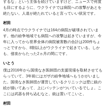
するな」という主張を続けていますけど、ニュースで何度
も目にするように、ウクライナでは病院への攻撃があとを
絶たない。人道が絶たれていると言っていい状況です。
村田
4月の時点でウクライナでは164の病院が破壊されていま
す。他の紛争地域でも病院への攻撃は起きていますが、今
年に入ってから世界全体の病院被害数の合計は200件ちょ
っとですから、8割以上がウクライナで起きている。しか
も、侵攻からたった2ヵ月の間にです。
いとう
僕は2016年から国境なき医師団の支援現場を取材させても
らっていて、3年前にはガザの紛争地域へもうかがいまし
た。国境なき医師団が運営しているクリニックは壁に銃の
絵が描いてあって、上にバッテンがついているでしょ。こ
こには武器を持ち込むなと。銃は置いてこいと。
村田