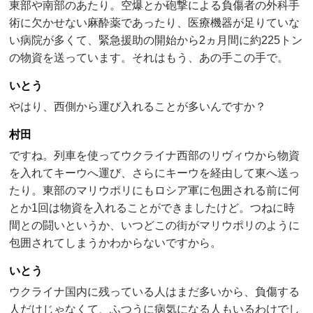
東部や南部のあたり。空爆とか砲撃による負傷者の外科手
術に欠かせない麻酔薬であったり、医療機器が足りていな
い病院が多くて、緊急援助の開始から2ヵ月間に約225トン
の物資を送っています。それはもう、あの手この手で。
いとう
やはり、西側から運び入れることが多いんですか？
村田
ですね。列車を使ってウクライナ西部のリヴィウから物資
を入れてキーウへ運び、さらにキーウを経由して東へ送っ
たり。東部のマリウポリにもロシア軍に包囲される前に何
とか1回は物資を入れることができましたけど。つねに時
間との闘いというか、いつどこの街がマリウポリのように
包囲されてしまうかわからないですから。
いとう
ウクライナ国内に残っている人はまだ多いから、負傷する
人だけじゃなくて、ふつうに病気になる人もいるわけでし