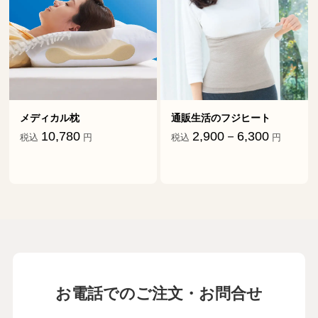
通販生活のフジヒート
ダニ捕りマット「これが元
祖だ」
2,900－6,300
税込
円
1,870－17,634
税込
円
お電話でのご注文・お問合せ