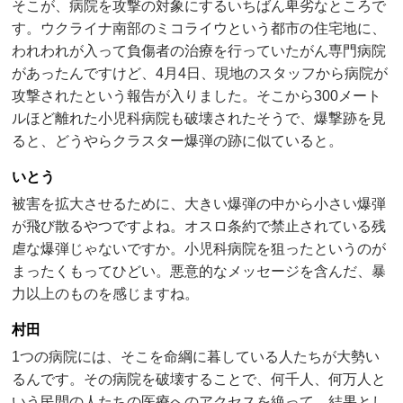
そこが、病院を攻撃の対象にするいちばん卑劣なところで
す。ウクライナ南部のミコライウという都市の住宅地に、
われわれが入って負傷者の治療を行っていたがん専門病院
があったんですけど、4月4日、現地のスタッフから病院が
攻撃されたという報告が入りました。そこから300メート
ルほど離れた小児科病院も破壊されたそうで、爆撃跡を見
ると、どうやらクラスター爆弾の跡に似ていると。
いとう
被害を拡大させるために、大きい爆弾の中から小さい爆弾
が飛び散るやつですよね。オスロ条約で禁止されている残
虐な爆弾じゃないですか。小児科病院を狙ったというのが
まったくもってひどい。悪意的なメッセージを含んだ、暴
力以上のものを感じますね。
村田
1つの病院には、そこを命綱に暮している人たちが大勢い
るんです。その病院を破壊することで、何千人、何万人と
いう民間の人たちの医療へのアクセスを絶って、結果とし