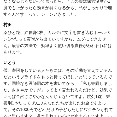
なくなるじゃないって言ったら、「この薬は保管温度が1
度でも上がったら効果が弱くなるから、私がしっかり管理
するんです」って。ジーンときました。
村田
薬ひと粒、絆創膏1枚、カルテに文字を書き込むボールペ
ン1本だって寄附から出ていますから、ムダにできませ
ん。最善の方法で、効率よく使い切る責任がわれわれには
あります。
いとう
僕、寄附をしている人たちには、その活動を支えているん
だというプライドをもっと持ってほしいと思っているんで
す。国境なき医師団の本を書いてから、「私も寄附しまし
た、ささやかですが」ってよく言われるんだけど、効果で
いえば全然ささやかなんかじゃないですよ。錠剤1錠、栄
養剤1本だってぜんぶあなたたちが出したお金ですよっ
て。その1000円でどれだけの子どもたちにワクチンが打て
ると思います？ 鼻水垂れているのが止まるんですよ、っ