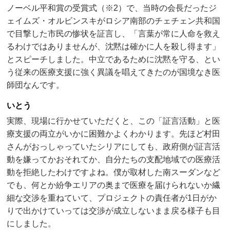
ノーベル平和賞の受賞式（※2）で、当時の会長だったジ
ェイムズ・オルビンスキがロシア南部のチェチェン共和国
で目撃した市民の惨状を証言し、「言葉が常に人命を救え
るわけではありませんが、沈黙は確かに人を殺し得ます」
とスピーチしました。中立であるために沈黙を守る、とい
う従来の医療支援に強く異議を唱えてきたのが国境なき医
師団なんです。
いとう
実際、現場に行かせていただくと、この「証言活動」と医
療支援の両立がいかに困難かよくわかります。先ほど村田
さんがおっしゃっていたシリアにしても、政府側が証言活
動を嫌ってかおそれてか、自分たちの支配地域での医療活
動を拒絶したわけですよね。僕が取材した南スーダンなど
でも、何とか紛争エリアの奥まで医療を届けられないか繊
細な交渉を重ねていて、プロジェクトの責任者が1日がか
りで出かけていっては交渉が成立しないまま戻る様子も目
にしました。