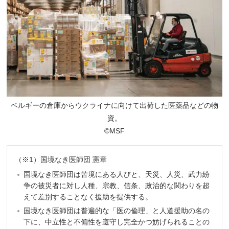
ベルギーの倉庫からウクライナに向けて出荷した医薬品などの物
資。
©MSF
（※1）国境なき医師団 憲章
国境なき医師団は苦境にある人びと、天災、人災、武力紛
争の被災者に対し人種、宗教、信条、政治的な関わりを超
えて差別することなく援助を提供する。
国境なき医師団は普遍的な「医の倫理」と人道援助の名の
下に、中立性と不偏性を遵守し完全かつ妨げられることの