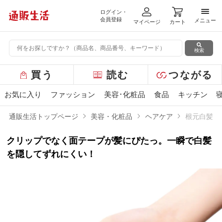
ログイン・
メニ
会員登録
メニュー
マイページ
カート
検索
グ
買う
読む
つながる
ロ
ー
お気に入り
ファッション
美容･化粧品
食品
キッチン
バ
ル
通販生活トップページ
美容・化粧品
ヘアケア
根元白髪用
メ
ニ
クリップでなく面テープが髪にぴたっ。一瞬で白髪
ュ
ー
を隠してずれにくい！