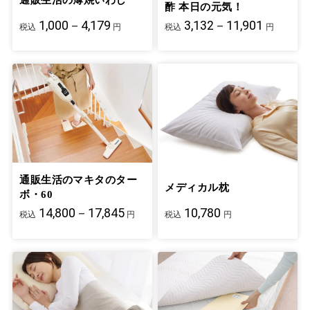
酢 本日の元気！
1,000－4,179
3,132－11,901
税込
円
税込
円
通販生活のマキタのター
メディカル枕
ボ・60
14,800－17,845
10,780
税込
円
税込
円