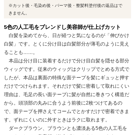
※カット後・毛染め後・パーマ後・整髪料塗付後の返品はで
きません。
5色の人工毛をブレンドし美容師が仕上げカット
白髪を染めてから、日が経つと気になるのが「伸びかけ
白髪」です。とくに分け目は白髪部分が薄毛のように見え
ることも……。
本品は分け目に装着するだけで分け目白髪を隠せる部分
ウィッグです。従来のウィッグはクリップでとめる方式で
したが、本品は裏面の特殊な面テープを髪にギュッと押す
だけでつけられます。それだけで髪に密着して取れにくい
理由は、毛足の長い面テープに髪が自然に巻きつく構造だ
から。頭頂部の丸みに合うよう前後に2枚つけてあるの
で、面テープを押さえてコームでとかすだけで密着できま
す。ずれにくいのに外すときはラクに取れます。
ダークブラウン、ブラウンとも濃淡ある5色の人工毛を