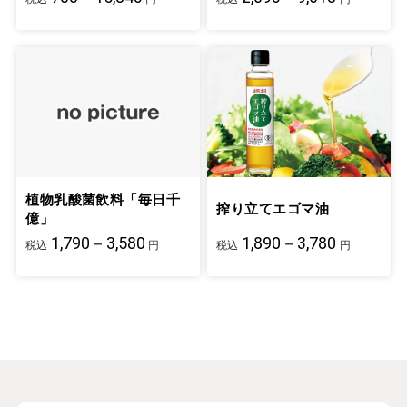
植物乳酸菌飲料「毎日千
搾り立てエゴマ油
億」
1,790－3,580
1,890－3,780
税込
円
税込
円