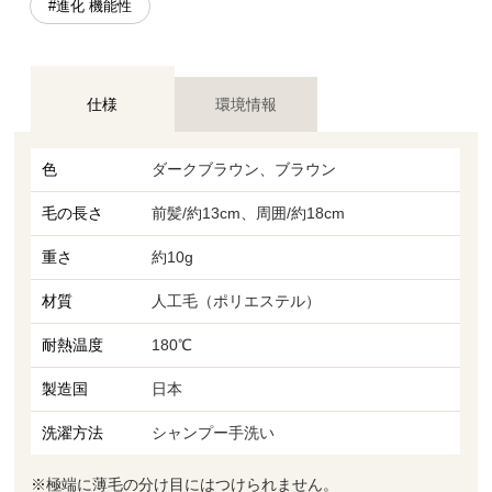
#進化 機能性
仕様
環境情報
色
ダークブラウン、ブラウン
毛の長さ
前髪/約13cm、周囲/約18cm
重さ
約10g
材質
人工毛（ポリエステル）
耐熱温度
180℃
製造国
日本
洗濯方法
シャンプー手洗い
※極端に薄毛の分け目にはつけられません。