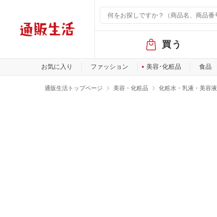
グ
買う
ロ
ー
バ
お気に入り
ファッション
美容･化粧品
食品
ル
メ
通販生活トップページ
美容・化粧品
化粧水・乳液・美容液
ニ
ュ
ー