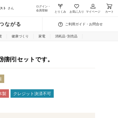
ログイン・
スト
さん
会員登録
とりくみ
お気に入り
マイページ
カート
つながる
ご利用ガイド・お問合せ
貨
健康づくり
家電
消耗品･別売品
特別割引セットです。
個
本製
クレジット決済不可