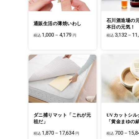
石川酒造場の
通販生活の薄焼いわし
本日の元気！
1,000－4,179
3,132－11
税込
円
税込
ダニ捕りマット「これが元
UVカットシル
祖だ」
「黄金まゆの
1,870－17,634
700－15,8
税込
円
税込