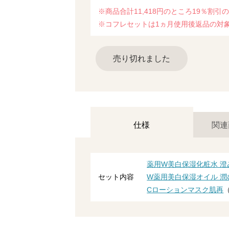
※商品合計11,418円のところ19％割引の9
※コフレセットは1ヵ月使用後返品の対
売り切れました
仕様
関連
薬用W美白保湿化粧水 澄
セット内容
W薬用美白保湿オイル 潤
Cローションマスク肌再