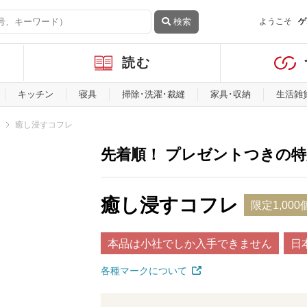
検索
ようこそ
ゲ
読む
キッチン
寝具
掃除･洗濯･裁縫
家具･収納
生活雑
癒し浸すコフレ
先着順！ プレゼントつきの
癒し浸すコフレ
限定1,000
本品は小社でしか入手できません
日
各種マークについて