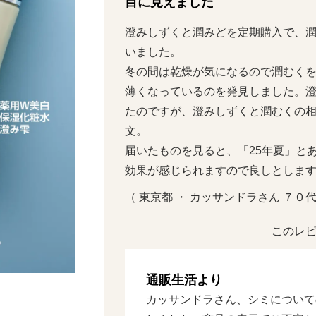
目に見えました
澄みしずくと潤みどを定期購入で、
いました。

冬の間は乾燥が気になるので潤むく
薄くなっているのを発見しました。
たのですが、澄みしずくと潤むくの
文。

届いたものを見ると、「25年夏」とあ
効果が感じられますので良しとしま
（ 東京都 ・ カッサンドラさん ７０代  
このレビ
通販生活より
カッサンドラさん、シミについて