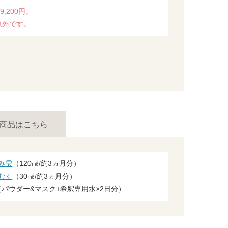
,200円。
象外です。
商品はこちら
み雫
（120㎖/約3ヵ月分）
むく
（30㎖/約3ヵ月分）
（パウダー&マスク+希釈専用水×2日分）