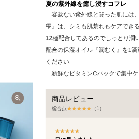
夏の紫外線を癒し浸すコフレ
容赦ない紫外線と闘った肌には、
雫』は、シミも肌荒れもケアできる
12種配合してあるのでしっとり潤
配合の保湿オイル『潤むく』を1滴
ください。
新鮮なビタミンCパックで集中ケ
商品レビュー
総合点
（1）