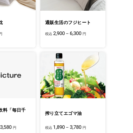
枕
通販生活のフジヒート
2,900－6,300
円
税込
円
飲料「毎日千
搾り立てエゴマ油
3,580
1,890－3,780
円
税込
円