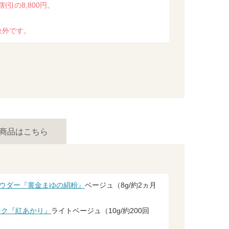
割引の8,800円。
象外です。
商品はこちら
パウダー『黄金まゆの絹粉』
ベージュ（8g/約2ヵ月
ーク『紅あかり』
ライトベージュ（10g/約200回