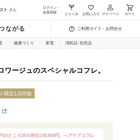
ログイン・
スト
さん
会員登録
とりくみ
お気に入り
マイページ
カート
つながる
ご利用ガイド・お問合せ
貨
健康づくり
家電
消耗品･別売品
ロワージュのスペシャルコフレ。
限定1,500個
円のところ25％割引の8,800円。ヘアケアコフレ