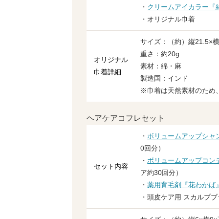
・
クリームアイカラー『
・オリジナル巾着
サイズ：（約）縦21.5×横1
重さ：約20g
オリジナル
素材：綿・麻
巾着詳細
製造国：インド
※巾着は天然素材のため
ヘアケアコフレセット
・
ボリュームアップシャ
0回分）
・
ボリュームアップコン
セット内容
ア約30回分）
・
薬用育毛剤『花わかば
・頭皮ケア用 スカルプブ