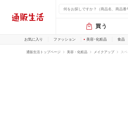
グ
買う
ロ
ー
バ
お気に入り
ファッション
美容･化粧品
食品
ル
メ
通販生活トップページ
美容・化粧品
メイクアップ
スペ
ニ
ュ
ー