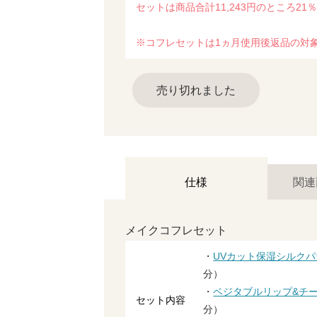
セットは商品合計11,243円のところ21％
※コフレセットは1ヵ月使用後返品の対
売り切れました
仕様
関連
メイクコフレセット
・
UVカット保湿シルク
分）
・
ベジタブルリップ&チ
セット内容
分）