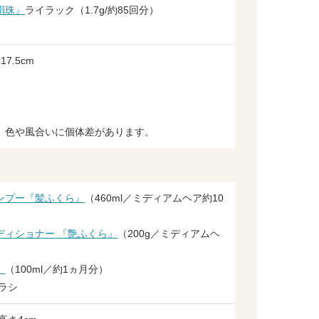
絹珠』
ライラック（1.7g/約85回分）
7.5cm
、色や風合いに個体差があります。
ンプー『髪ふくら』
（460ml／ミディアムヘア約10
ディショナー 『艶ふくら』
（200g／ミディアムヘ
』
（100ml／約1ヵ月分）
ラシ