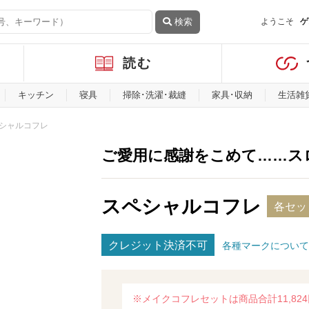
検索
ようこそ
ゲ
読む
キッチン
寝具
掃除･洗濯･裁縫
家具･収納
生活雑
シャルコフレ
ご愛用に感謝をこめて……ス
スペシャルコフレ
各セット
クレジット決済不可
各種マークについて
※メイクコフレセットは商品合計11,824