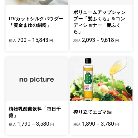
ボリュームアップシャン
UVカットシルクパウダー
プー「髪ふくら」&コン
「黄金まゆの絹粉」
ディショナー「艶ふく
ら」
700－15,843
2,093－9,618
税込
円
税込
円
植物乳酸菌飲料「毎日千
搾り立てエゴマ油
億」
1,790－3,580
1,890－3,780
税込
円
税込
円