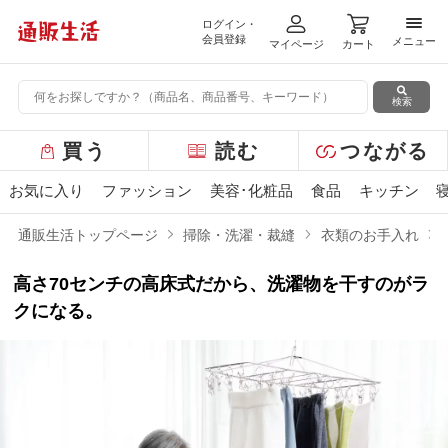
ログイン・
メニ
会員登録
メニュー
マイページ
カート
検索
グ
買う
読む
つながる
ロ
ー
お気に入り
ファッション
美容･化粧品
食品
キッチン
バ
ル
通販生活トップページ
掃除・洗濯・裁縫
衣類のお手入れ
メ
ニ
高さ70センチの高床式だから、洗濯物を干すのがラ
ュ
ー
クになる。