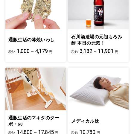
石川酒造場の元祖もろみ
通販生活の薄焼いわし
酢 本日の元気！
1,000－4,179
3,132－11,901
税込
円
税込
円
通販生活のマキタのター
メディカル枕
ボ・60
14,800－17,845
10,780
税込
円
税込
円