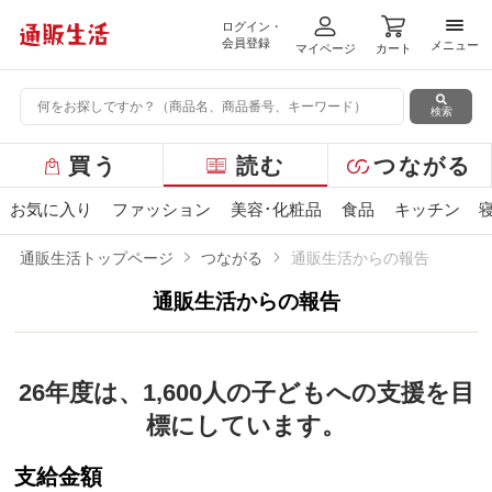
ログイン・
メニ
会員登録
メニュー
マイページ
カート
検索
グ
買う
読む
つながる
ロ
ー
お気に入り
ファッション
美容･化粧品
食品
キッチン
バ
ル
通販生活トップページ
つながる
通販生活からの報告
メ
ニ
通販生活からの報告
ュ
ー
26年度は、1,600人の子どもへの支援を
目
標にしています。
支給金額