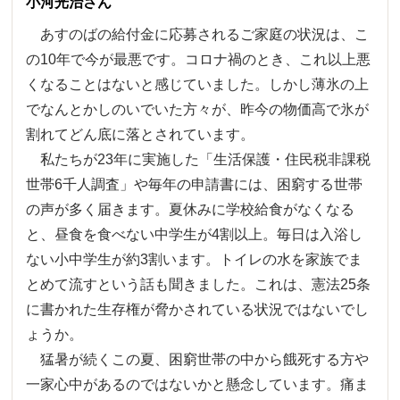
小河光治さん
あすのばの給付金に応募されるご家庭の状況は、こ
の10年で今が最悪です。コロナ禍のとき、これ以上悪
くなることはないと感じていました。しかし薄氷の上
でなんとかしのいでいた方々が、昨今の物価高で氷が
割れてどん底に落とされています。
私たちが23年に実施した「生活保護・住民税非課税
世帯6千人調査」や毎年の申請書には、困窮する世帯
の声が多く届きます。夏休みに学校給食がなくなる
と、昼食を食べない中学生が4割以上。毎日は入浴し
ない小中学生が約3割います。トイレの水を家族でま
とめて流すという話も聞きました。これは、憲法25条
に書かれた生存権が脅かされている状況ではないでし
ょうか。
猛暑が続くこの夏、困窮世帯の中から餓死する方や
一家心中があるのではないかと懸念しています。痛ま