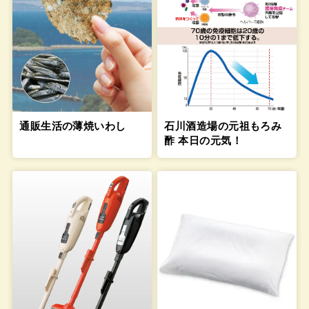
通販生活の薄焼いわし
石川酒造場の元祖もろみ
酢 本日の元気！