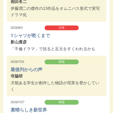
相田冬二
伊藤潤二の傑作の13作品をオムニバス形式で実写
ドラマ化
2026/8/3
日本
Tシャツが乾くまで
影山貴彦
「不倫ドラマ」で括ると足元をすくわれるかも
2026/7/31
韓国
最後列からの声
寺脇研
才能ある学生が創作した物語が現実を脅かしてい
く
2026/7/27
韓国
素晴らしき新世界