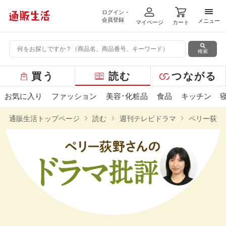
ログイン・
メニ
会員登録
メニュー
マイページ
カート
検索
グ
買う
読む
つながる
ロ
ー
お気に入り
ファッション
美容･化粧品
食品
キッチン
バ
ル
通販生活トップページ
読む
週刊テレビドラマ
ペリー荻野
メ
ニ
ュ
ー