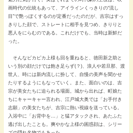
画時代の伝統もあって、アイラインくっきりの“流し
目”で艶っぽくするのが定番だったのだが、吉宗はすっ
きりした顔で、ストレートに相手を見つめ、きりりと
悪人をにらむのである。これだけでも、当時は新鮮だ
った。
そんなピカピカ上様も回を重ねると、徳田新之助と
いう別の顔だけでは飽き足らず(？)、浪人や若旦那、渡
世人、時には新内流しに扮して、自慢の美声を聞かせ
たりするようにもなっていく。また、面白いのは、吉
宗が美女たちに迫られる場面。城から出れば、町娘た
ちにキャーキャー言われ、江戸城大奥では「お手付き
志願」の美女たちが、吉宗に熱い視線を送っている。
入浴中に「お背中を…」と猛アタックされ、あたふた
逃げ出したことも。爽やかな上様の困惑顔は、シリー
ズの隠れ名物でもあった。