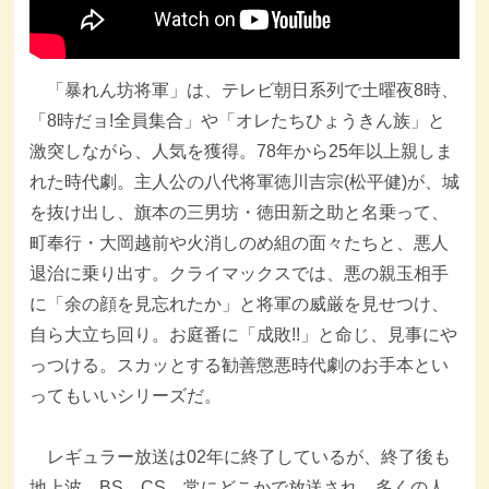
「暴れん坊将軍」は、テレビ朝日系列で土曜夜8時、
「8時だョ!全員集合」や「オレたちひょうきん族」と
激突しながら、人気を獲得。78年から25年以上親しま
れた時代劇。主人公の八代将軍徳川吉宗(松平健)が、城
を抜け出し、旗本の三男坊・徳田新之助と名乗って、
町奉行・大岡越前や火消しのめ組の面々たちと、悪人
退治に乗り出す。クライマックスでは、悪の親玉相手
に「余の顔を見忘れたか」と将軍の威厳を見せつけ、
自ら大立ち回り。お庭番に「成敗!!」と命じ、見事にや
っつける。スカッとする勧善懲悪時代劇のお手本とい
ってもいいシリーズだ。
レギュラー放送は02年に終了しているが、終了後も
地上波、BS、CS、常にどこかで放送され、多くの人