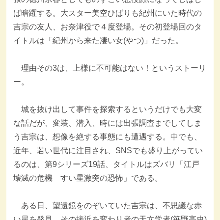
ば暗躍する。大スター美空ひばりも紀州にいた時代の
吉宗の友人、お奈津役で４度登場。その初登場回のタ
イトルは「紀州から来た凄い女(やつ)」だった。
理由その3は、上様に不可能はない！というストーリ
ー。
城を抜け出して事件を探索するというだけでも大変
な話だが、変装、潜入、時には出張調査までしてしま
う吉宗は、想像を絶する事態にも遭遇する。中でも、
近年、若い世代に注目され、SNSでも盛り上がってい
るのは、第9シリーズ19話、タイトルはズバリ「江戸
壊滅の危機 すい星激突の恐怖」である。
ある日、望遠鏡をのぞいていた吉宗は、不思議な赤
い星を発見。その接近を変わり者の天文学者(笹野高史)