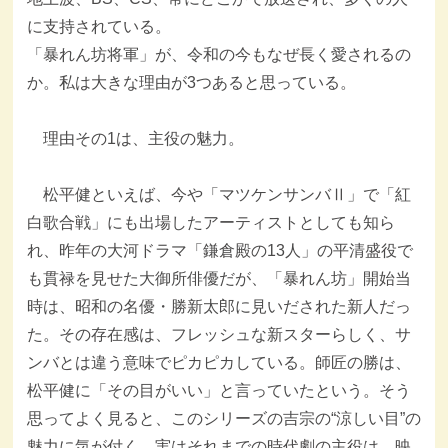
に支持されている。
「暴れん坊将軍」が、令和の今もなぜ長く愛されるの
か。私は大きな理由が3つあると思っている。
理由その1は、主役の魅力。
松平健といえば、今や「マツケンサンバⅡ」で「紅
白歌合戦」にも出場したアーティストとしても知ら
れ、昨年の大河ドラマ「鎌倉殿の13人」の平清盛役で
も貫禄を見せた大御所俳優だが、「暴れん坊」開始当
時は、昭和の名優・勝新太郎に見いだされた新人だっ
た。その存在感は、フレッシュな新スターらしく、サ
ンバとは違う意味でピカピカしている。師匠の勝は、
松平健に「その目がいい」と言っていたという。そう
思ってよく見ると、このシリーズの吉宗の“涼しい目”の
魅力に気が付く。実はそれまでの時代劇の主役は、映