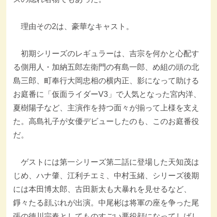
理由その2は、豪華なキャスト。
初期シリーズのレギュラーは、吉宗を何かと心配す
る側用人・加納五郎左衛門の有島一郎、め組の頭の北
島三郎、町奉行大岡忠相の横内正、影になって助ける
お庭番に「仮面ライダーV3」で人気となった宮内洋、
夏樹陽子など、主演作を持つ面々が揃って上様を支え
た。高島礼子が女優デビューしたのも、このお庭番役
だ。
ゲストには第一シリーズ第二話に登場した天知茂は
じめ、ハナ肇、江利チエミ、中村玉緒、シリーズ後期
には本田博太郎、古田新太も大暴れを見せるなど、
錚々たる顔ぶれが出演。中尾彬は将軍の座を争った尾
張の徳川宗春としてものすごい悪役顔になってしばし