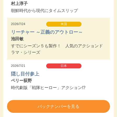
村上淳子
朝鮮時代から現代にタイムスリップ
2026/7/24
米国
リーチャー ～正義のアウトロー～
池田敏
すでにシーズン５も製作！ 人気のアクションド
ラマ・シリーズ
2026/7/21
日本
隠し目付参上
ペリー荻野
時代劇版「戦隊ヒーロー」アクション!?
バックナンバーを見る