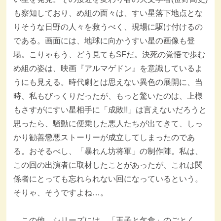
も察知しており、め組の面々は、すい星落下地点とな
りそうな日野の人々を救うべく、現場に駆け付けるの
である。画面には、地球に向かうすい星の画像も登
場。こりゃもう、どう見てもSFだ。決死の覚悟で歩む
め組の姿は、映画『アルマゲドン』を意識しているよ
うにも見える。時代劇とは思えない異色の展開に、当
時、私もびっくりだったが、もっと驚いたのは、上様
もさすがにすい星相手に「成敗!!」は言えないだろうと
思ったら、騒動に便乗した悪人たちが出てきて、しっ
かり勧善懲悪ストーリーが成立してしまったのであ
る。おそるべし、「暴れん坊将軍」の制作陣。私は、
この回の出演者に取材したことがあったが、これは関
係者にとっても忘れられない回になっているという。
そりゃ、そうですよね…。
この他、シリーズには、「王子と乞食」のごとく、