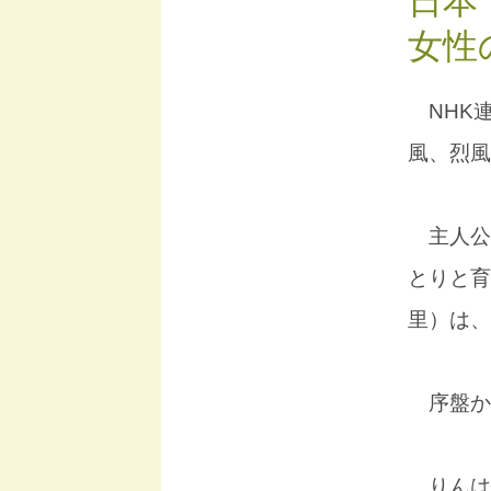
日本
女性
NHK
風、烈風
主人公
とりと育
里）は、
序盤か
りんは