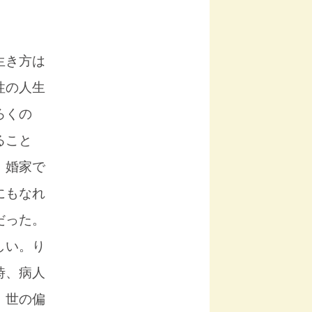
生き方は
性の人生
ろくの
ること
、婚家で
にもなれ
だった。
しい。り
時、病人
、世の偏