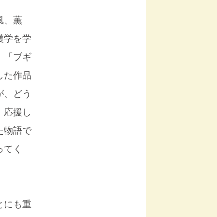
風、薫
護学を学
、「ブギ
した作品
が、どう
、応援し
た物語で
ってく
とにも重