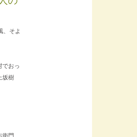
人の
風、そよ
村でおっ
上坂樹
右衛門