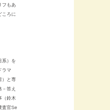
リフもあ
どころに
日系）を
ドラマ
留）と専
路－答え
事（鈴木
査官Se