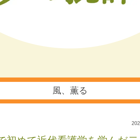
風、薫る
20