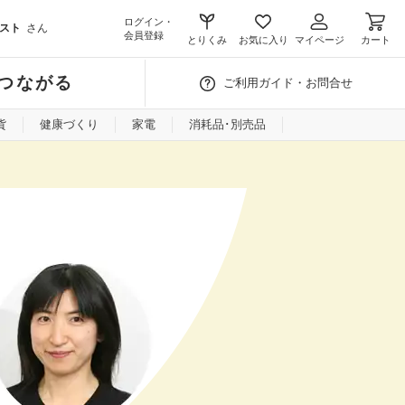
ログイン・
スト
さん
会員登録
とりくみ
お気に入り
マイページ
カート
つながる
ご利用ガイド・お問合せ
貨
健康づくり
家電
消耗品･別売品