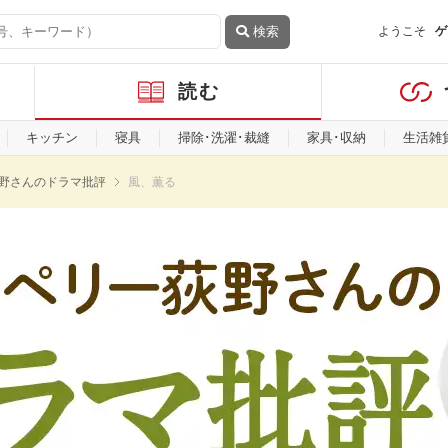
検索
ようこそ
ゲ
読む
キッチン
寝具
掃除･洗濯･裁縫
家具･収納
生活雑
野さんのドラマ批評
風、薫る