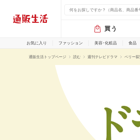
グ
買う
ロ
ー
バ
お気に入り
ファッション
美容･化粧品
食品
ル
メ
通販生活トップページ
読む
週刊テレビドラマ
ペリー荻
ニ
ュ
ー