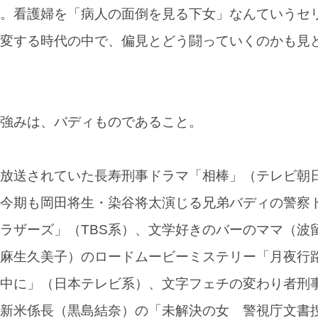
。看護婦を「病人の面倒を見る下女」なんていうセ
変する時代の中で、偏見とどう闘っていくのかも見
強みは、バディものであること。
放送されていた長寿刑事ドラマ「相棒」（テレビ朝
今期も岡田将生・染谷将太演じる兄弟バディの警察
ラザーズ」（TBS系）、文学好きのバーのママ（波
麻生久美子）のロードムービーミステリー「月夜行
中に」（日本テレビ系）、文字フェチの変わり者刑
新米係長（黒島結奈）の「未解決の女 警視庁文書捜