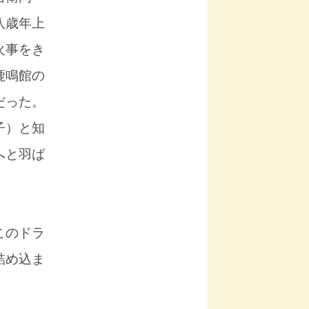
八歳年上
火事をき
鹿鳴館の
だった。
子）と知
へと羽ば
このドラ
詰め込ま