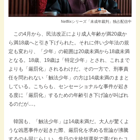
Netflixシリーズ「未成年裁判」独占配信中
この4月から、民法改正により成人年齢が満20歳か
ら満18歳へと引き下げられた。それに伴い少年法の規
定も変わり、「少年」の範囲は20歳未満から18歳未満
となる。18歳、19歳は「特定少年」とされ、これまで
よりも「厳罰化」されるわけだ。その一方で、刑事責
任を問われない「触法少年」の方は14歳未満のままと
している。こちらも、センセーショナルな事件が起き
る度に「厳罰化」するための年齢引き下げ論が叫ばれ
るのだが…。
韓国も、「触法少年」は14歳未満だ。大人が驚くよ
うな凶悪事件が起きた際、厳罰化を求める世論が沸騰
するのも同じらしい。先日の大統領選挙で選ばれたユ