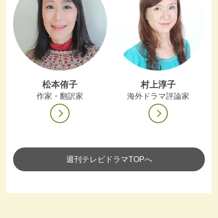
松本侑子
村上淳子
作家・翻訳家
海外ドラマ評論家
週刊テレビドラマTOPへ