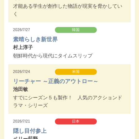
才能ある学生が創作した物語が現実を脅かしてい
く
2026/7/27
韓国
素晴らしき新世界
村上淳子
朝鮮時代から現代にタイムスリップ
2026/7/24
米国
リーチャー ～正義のアウトロー～
池田敏
すでにシーズン５も製作！ 人気のアクションド
ラマ・シリーズ
2026/7/21
日本
隠し目付参上
ペリー荻野