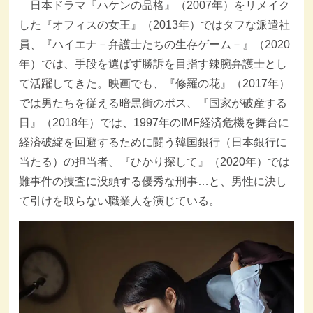
日本ドラマ『ハケンの品格』（2007年）をリメイク
した『オフィスの女王』（2013年）ではタフな派遣社
員、『ハイエナ－弁護士たちの生存ゲーム－』（2020
年）では、手段を選ばず勝訴を目指す辣腕弁護士とし
て活躍してきた。映画でも、『修羅の花』（2017年）
では男たちを従える暗黒街のボス、『国家が破産する
日』（2018年）では、1997年のIMF経済危機を舞台に
経済破綻を回避するために闘う韓国銀行（日本銀行に
当たる）の担当者、『ひかり探して』（2020年）では
難事件の捜査に没頭する優秀な刑事…と、男性に決し
て引けを取らない職業人を演じている。