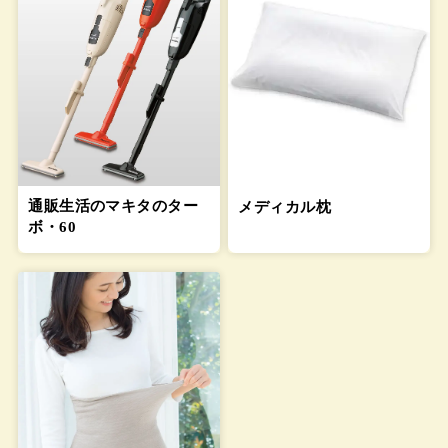
通販生活のマキタのター
メディカル枕
ボ・60