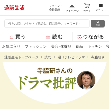
ログイン・
メニ
会員登録
メニュー
マイページ
カート
検索
グ
買う
読む
つながる
ロ
ー
お気に入り
ファッション
美容･化粧品
食品
キッチン
バ
ル
通販生活トップページ
読む
週刊テレビドラマ
寺脇研さん
メ
ニ
ュ
ー