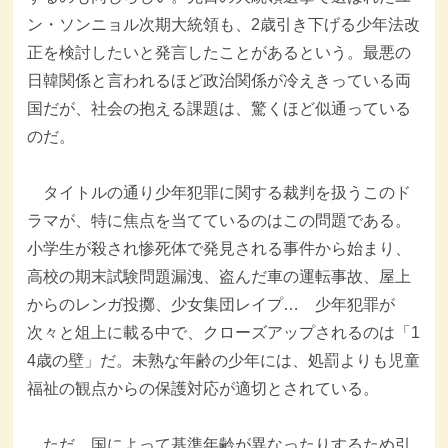
ン・ソンニョル次期大統領も、2歳引き下げる少年法改
正を検討したいと発言したことがあるという。最悪の
日韓関係と言われるほど政治関係が冷えきっている両
国だが、社会の抱える課題は、驚くほど似通っている
のだ。
タイトルの通り少年犯罪に関する裁判を扱うこのド
ラマが、特に焦点を当てているのはこの問題である。
小学生が殺され惨死体で発見される事件から始まり、
高校の期末試験問題漏洩、盗んだ車の運転事故、屋上
からのレンガ投擲、少女集団レイプ… 少年犯罪が
次々と俎上に載る中で、クローズアップされるのは「1
4歳の壁」だ。未熟な年齢の少年には、処罰よりも児童
福祉の観点からの保護対応が適切とされている。
ただ、国によって基準年齢が異なったりするため引