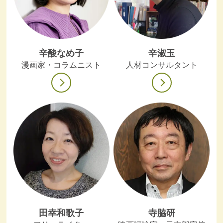
辛酸なめ子
辛淑玉
漫画家・コラムニスト
人材コンサルタント
田幸和歌子
寺脇研