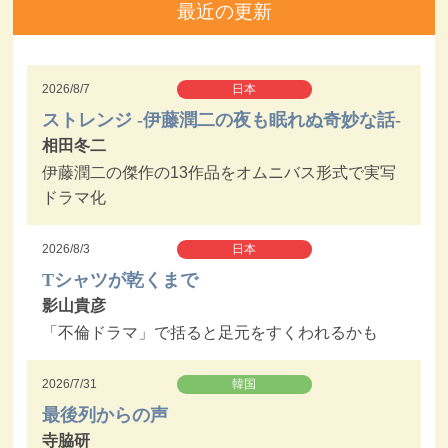
最近の更新
2026/8/7
日本
ストレンジ -伊藤潤二の夜も眠れぬ奇妙な話-
相田冬二
伊藤潤二の傑作の13作品をオムニバス形式で実写
ドラマ化
2026/8/3
日本
Tシャツが乾くまで
影山貴彦
「不倫ドラマ」で括ると足元をすくわれるかも
2026/7/31
韓国
最後列からの声
寺脇研