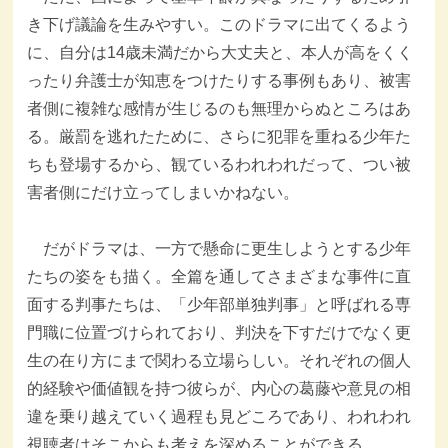
き下げ議論を生みやすい。このドラマに出てくるよう
に、自分は14歳未満だから大丈夫と、本人が高をくく
ったり弁護士が知恵をつけたりする事例もあり、被害
者側に複雑な感情が生じるのも無理からぬところはあ
る。厳罰を逃れたために、さらに犯罪を重ねる少年た
ちも登場するから、観ているわれわれだって、つい被
害者側にだけ立ってしまいかねない。
だがドラマは、一方で懸命に更生しようとする少年
たちの姿をも描く。全篇を通してさまざまな事件に直
面する判事たちは、「少年部単独判事」と呼ばれる専
門職に位置づけられており、判決を下すだけでなく更
生の在り方にまで関わる立場らしい。それぞれの個人
的経験や価値観を持つ彼らが、内心の葛藤や意見の相
違を乗り越えていく過程も見どころであり、われわれ
視聴者はそこからも考えを深めることができる。