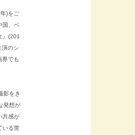
年)をご
中国、ベ
(201
主演のシ
画界でも
撮影をき
な発想が
い共感が
ている世