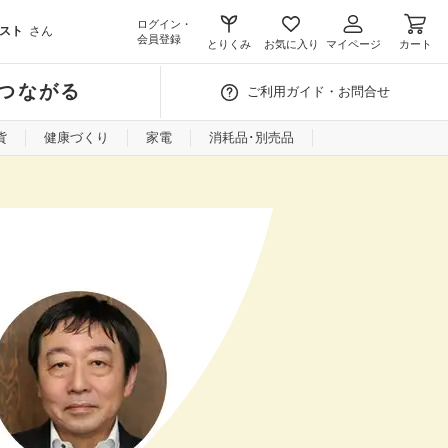
ログイン・
スト
さん
会員登録
とりくみ
お気に入り
マイページ
カート
つながる
ご利用ガイド・お問合せ
貨
健康づくり
家電
消耗品･別売品