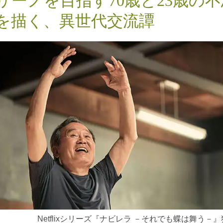
リーノを目指す70歳と23歳の
を描く、異世代交流譚
Netflixシリーズ『ナビレラ －それでも蝶は舞う－