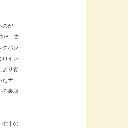
るのが、
性だ。古
ックバレ
ヒロイン
により青
いたナ・
』の裏版
「七十の