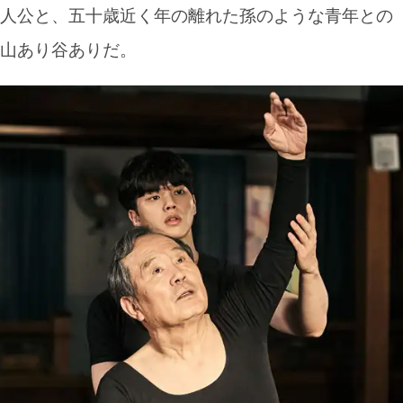
人公と、五十歳近く年の離れた孫のような青年との
山あり谷ありだ。