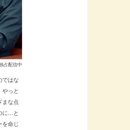
』独占配信中
のではな
、やっと
ざまな点
のに…と
ーを命じ