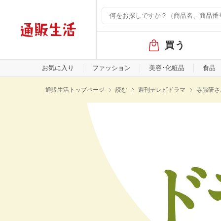
グ
買う
ロ
ー
バ
お気に入り
ファッション
美容･化粧品
食品
ル
メ
通販生活トップページ
読む
週刊テレビドラマ
寺脇研さ
ニ
ュ
ー