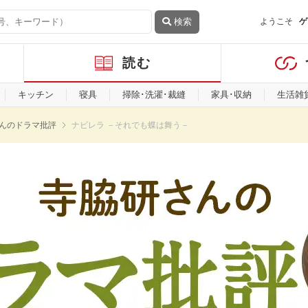
検索
ようこそ
ゲ
読む
キッチン
寝具
掃除･洗濯･裁縫
家具･収納
生活雑
んのドラマ批評
ナビレラ －それでも蝶は舞う－