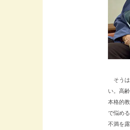
そうは
い。高齢
本格的教
で悩める
不満を露