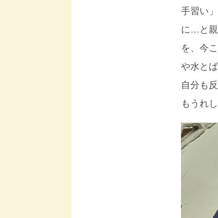
手習い」
に…と親
を、今こ
や水とば
自分も反
もうれし