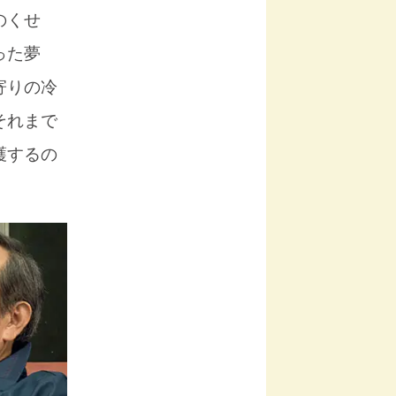
のくせ
った夢
寄りの冷
それまで
護するの