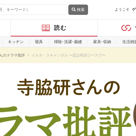
検索
ようこそ
ゲ
読む
キッチン
寝具
掃除･洗濯･裁縫
家具･収納
生活雑
んのドラマ批評
イルタ・スキャンダル 〜恋は特訓コースで〜