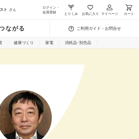
ログイン・
スト
さん
会員登録
とりくみ
お気に入り
マイページ
カート
つながる
ご利用ガイド・お問合せ
貨
健康づくり
家電
消耗品･別売品