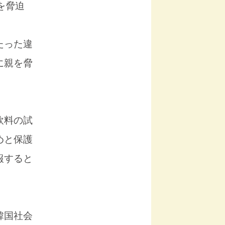
を脅迫
たった違
に親を脅
飲料の試
めと保護
報すると
韓国社会