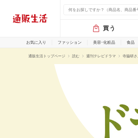
グ
買う
ロ
ー
バ
お気に入り
ファッション
美容･化粧品
食品
ル
メ
通販生活トップページ
読む
週刊テレビドラマ
寺脇研さ
ニ
ュ
ー