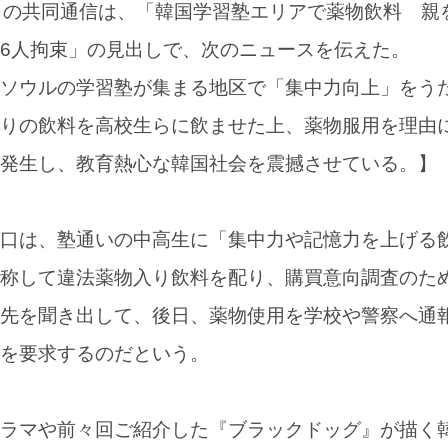
日の共同通信は、「韓国学習塾エリアで薬物飲料 親
6人拘束」の見出しで、次のニュースを伝えた。
ソウルの学習塾が集まる地区で「集中力向上」をう
りの飲料を高校生らに飲ませた上、薬物服用を理由
発生し、教育熱心な韓国社会を震撼させている。】
口は、塾通いの中高生に「集中力や記憶力を上げる
称して違法薬物入り飲料を配り、購買意向調査のた
先を聞き出して、後日、薬物使用を学校や警察へ通
を要求するのだという。
ラマや前々回ご紹介した『ブラックドッグ』が描く