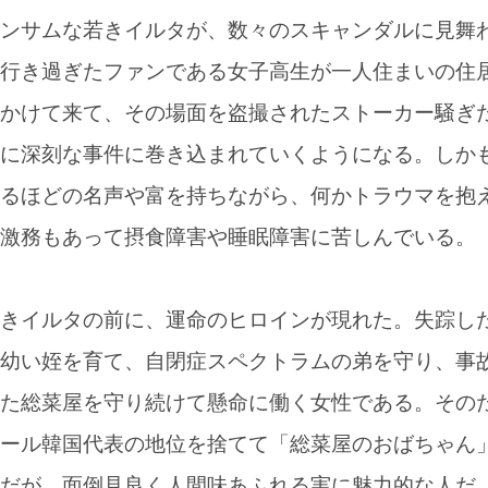
ンサムな若きイルタが、数々のスキャンダルに見舞
行き過ぎたファンである女子高生が一人住まいの住
かけて来て、その場面を盗撮されたストーカー騒ぎ
に深刻な事件に巻き込まれていくようになる。しか
るほどの名声や富を持ちながら、何かトラウマを抱
激務もあって摂食障害や睡眠障害に苦しんでいる。
きイルタの前に、運命のヒロインが現れた。失踪し
幼い姪を育て、自閉症スペクトラムの弟を守り、事
た総菜屋を守り続けて懸命に働く女性である。その
ール韓国代表の地位を捨てて「総菜屋のおばちゃん
だが、面倒見良く人間味あふれる実に魅力的な人だ