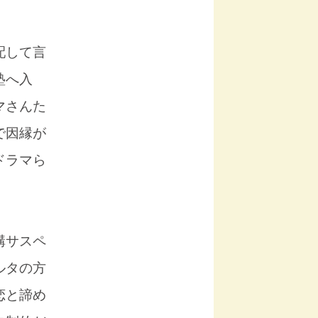
配して言
塾へ入
マさんた
で因縁が
ドラマら
構サスペ
ルタの方
恋と諦め