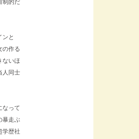
自制的だ
インと
女の作る
きないほ
当人同士
になって
の暴走ぶ
超学歴社