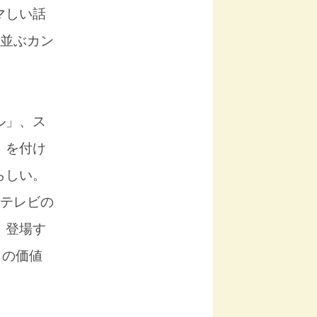
マしい話
ち並ぶカン
ル」、ス
）を付け
らしい。
やテレビの
、登場す
）の価値