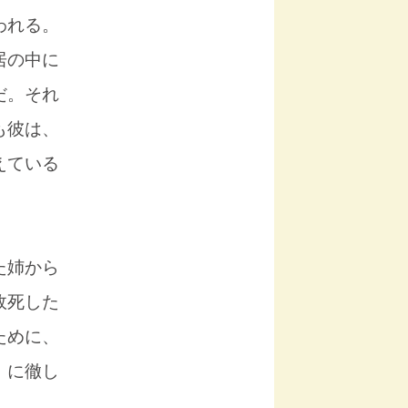
われる。
居の中に
だ。それ
も彼は、
えている
た姉から
故死した
ために、
」に徹し
。