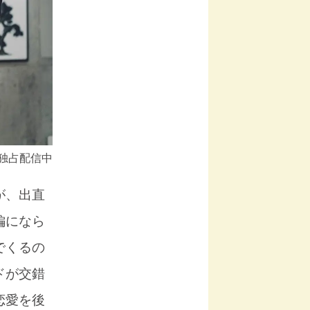
』独占配信中
が、出直
編になら
でくるの
ドが交錯
恋愛を後