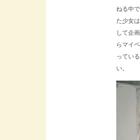
ねる中で
た少女は
して企画
らマイペ
っている
い。