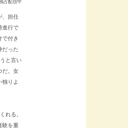
』独占配信中
が、担任
時進行で
けで付き
仲だった
ようと言い
つだ。女
い独りよ
くれる。
経験を重