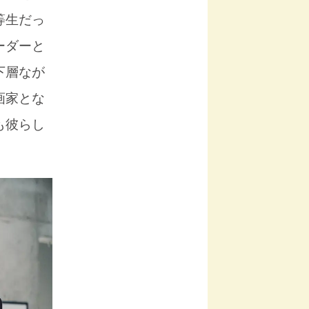
等生だっ
ーダーと
下層なが
画家とな
も彼らし