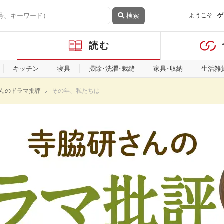
検索
ようこそ
ゲ
読む
キッチン
寝具
掃除･洗濯･裁縫
家具･収納
生活雑
んのドラマ批評
その年、私たちは