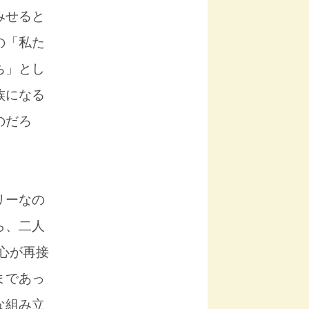
みせると
の「私た
ち」とし
族になる
のだろ
リーなの
ら、二人
心が再接
まであっ
な組み立