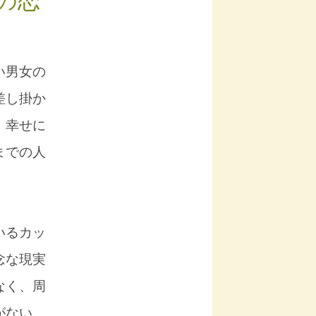
の恋
い男女の
差し掛か
、幸せに
までの人
いるカッ
念な現実
なく、周
がない。