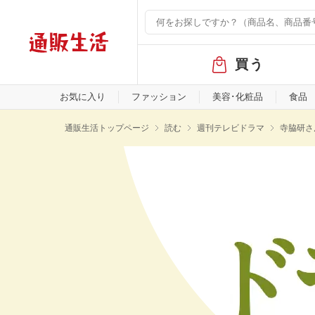
グ
買う
ロ
ー
バ
お気に入り
ファッション
美容･化粧品
食品
ル
メ
通販生活トップページ
読む
週刊テレビドラマ
寺脇研さ
ニ
ュ
ー