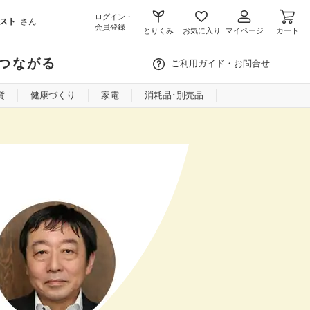
ログイン・
スト
さん
会員登録
とりくみ
お気に入り
マイページ
カート
つながる
ご利用ガイド・お問合せ
貨
健康づくり
家電
消耗品･別売品