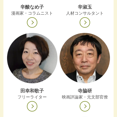
辛酸なめ子
辛淑玉
漫画家・コラムニスト
人材コンサルタント
田幸和歌子
寺脇研
フリーライター
映画評論家・元文部官僚