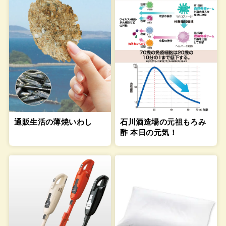
通販生活の薄焼いわし
石川酒造場の元祖もろみ
酢 本日の元気！