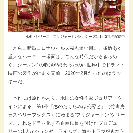
Netflixシリーズ『ブリジャートン家』シーズン1～2独占配信中
さらに新型コロナウイルス禍も追い風に。多数ある
盛大なパーティー場面は、こんな時代だからきらめ
く。シーズン1の収録が終わったのは世界中でドラマ・
映画の製作が止まる直前、2020年2月だったのはラッ
キーだ。
本作には原作があり、米国の女性作家ジュリア・ク
インによる、第1作『恋のたくらみは公爵と』（竹書房
ラズベリーブックス）に始まる“ブリジャートン”シリー
ズ。これをドラマ化する企画に目を付けたプロデュー
サーの1人がションダ・ライムズ。海外ドラマ好きなら