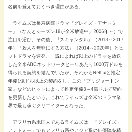
名前を覚えておくべき理由がある。
ライムズは長寿病院ドラマ『グレイズ・アナトミ
ー』（なんとシーズン18が全米放送中／2006年～）で
注目を浴び、その後、『スキャンダル』（2013～2017
年）『殺人を無罪にする方法』（2014～2020年）とヒ
ットドラマを連発。一説によれば以上のドラマを放送
した全米ABCネットワークと一年あたり1000万ドルを
得られる契約を結んでいたが、それからNetflixと推定
年俸1億ドル以上の契約をし、この『ブリジャートン
家』などのヒットによって推定年俸3～4億ドルで契約
を更新したという。これでライムズは全米のドラマ業
界で最も稼ぐクリエイターとなった。
アフリカ系米国人であるライムズは、『グレイズ・
アナトミー』でもアフリカ系やアジア系の俳優陣を積