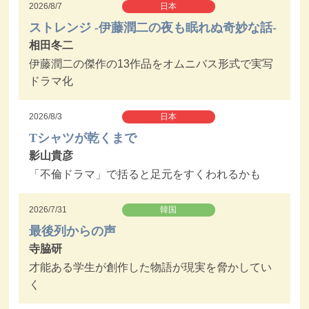
2026/8/7
日本
ストレンジ -伊藤潤二の夜も眠れぬ奇妙な話-
相田冬二
伊藤潤二の傑作の13作品をオムニバス形式で実写
ドラマ化
2026/8/3
日本
Tシャツが乾くまで
影山貴彦
「不倫ドラマ」で括ると足元をすくわれるかも
2026/7/31
韓国
最後列からの声
寺脇研
才能ある学生が創作した物語が現実を脅かしてい
く