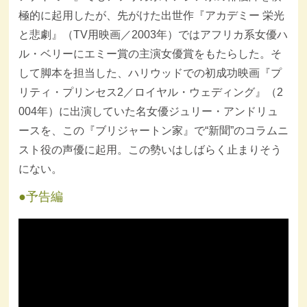
極的に起用したが、先がけた出世作『アカデミー 栄光
と悲劇』（TV用映画／2003年）ではアフリカ系女優ハ
ル・ベリーにエミー賞の主演女優賞をもたらした。そ
して脚本を担当した、ハリウッドでの初成功映画『プ
リティ・プリンセス2／ロイヤル・ウェディング』（2
004年）に出演していた名女優ジュリー・アンドリュ
ースを、この『ブリジャートン家』で“新聞”のコラムニ
スト役の声優に起用。この勢いはしばらく止まりそう
にない。
予告編