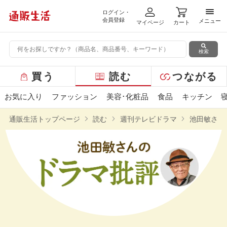
ログイン・
メニ
会員登録
メニュー
マイページ
カート
検索
グ
買う
読む
つながる
ロ
ー
お気に入り
ファッション
美容･化粧品
食品
キッチン
バ
ル
通販生活トップページ
読む
週刊テレビドラマ
池田敏さん
メ
ニ
ュ
ー