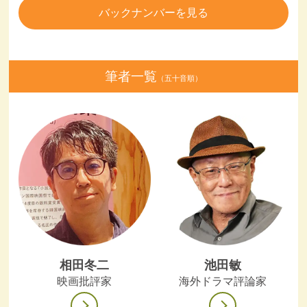
バックナンバーを見る
筆者一覧
（五十音順）
相田冬二
池田敏
映画批評家
海外ドラマ評論家