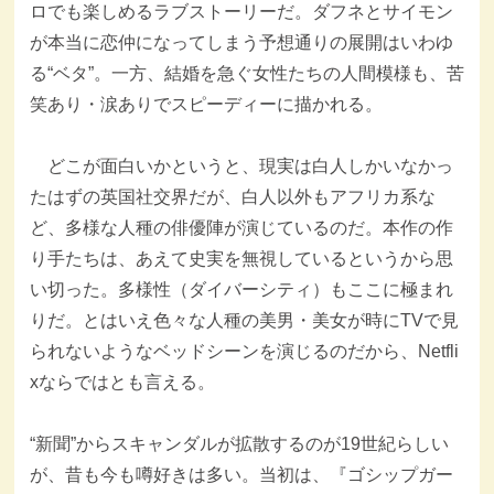
ロでも楽しめるラブストーリーだ。ダフネとサイモン
が本当に恋仲になってしまう予想通りの展開はいわゆ
る“ベタ”。一方、結婚を急ぐ女性たちの人間模様も、苦
笑あり・涙ありでスピーディーに描かれる。
どこが面白いかというと、現実は白人しかいなかっ
たはずの英国社交界だが、白人以外もアフリカ系な
ど、多様な人種の俳優陣が演じているのだ。本作の作
り手たちは、あえて史実を無視しているというから思
い切った。多様性（ダイバーシティ）もここに極まれ
りだ。とはいえ色々な人種の美男・美女が時にTVで見
られないようなベッドシーンを演じるのだから、Netfli
xならではとも言える。
“新聞”からスキャンダルが拡散するのが19世紀らしい
が、昔も今も噂好きは多い。当初は、『ゴシップガー