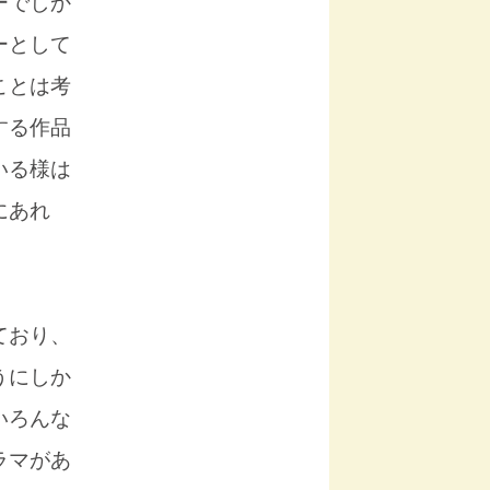
ーでしか
ーとして
ことは考
する作品
いる様は
にあれ
ており、
うにしか
いろんな
ラマがあ