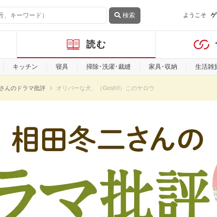
検索
ようこそ
ゲ
読む
キッチン
寝具
掃除･洗濯･裁縫
家具･収納
生活雑
さんのドラマ批評
オリバーな犬、（Gosh!!）このヤロウ