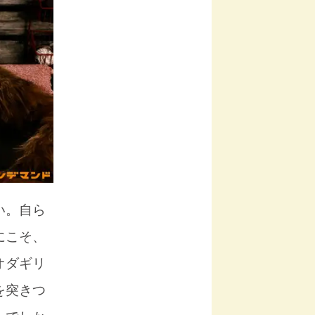
い。自ら
にこそ、
オダギリ
を突きつ