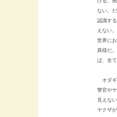
ける。画
ない。だ
認識する
えない。
世界にお
異様だ。
ば、全て
オダギ
警官やヤ
見えない
ヤクザが