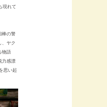
ち現れて
相棒の警
し、ヤク
る物語
脱力感漂
を思い起