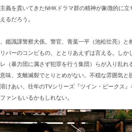
主義を貫いてきたNHKドラマ群の精神が象徴的に立
えるだろう。
、鑑識課警察犬係。警官、青葉一平（池松壮亮）と
リバーのコンビもの、ととりあえずは言える。しか
レ（暴力団に属さず犯罪を行う集団）らが入り乱れ
意味、支離滅裂でとりとめがない。不穏な雰囲気と
溶けあい、往年のTVシリーズ『ツイン・ピークス』
ファンもいるかもしれない。