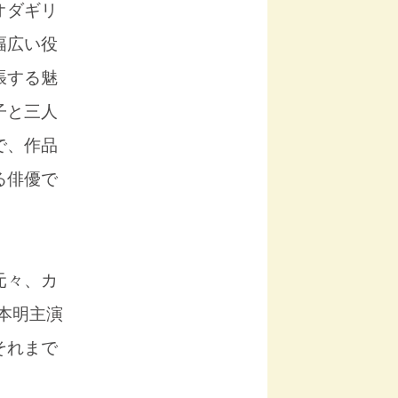
オダギリ
幅広い役
張する魅
子と三人
で、作品
る俳優で
元々、カ
本明主演
それまで