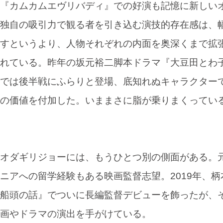
『カムカムエヴリバディ』での好演も記憶に新しい
独自の吸引力で観る者を引き込む演技的存在感は、
すというより、人物それぞれの内面を奥深くまで拡
れている。昨年の坂元裕二脚本ドラマ『大豆田とわ
では後半戦にふらりと登場、底知れぬキャラクター
の価値を付加した。いままさに脂が乗りまくってい
オダギリジョーには、もうひとつ別の側面がある。
ニアへの留学経験もある映画監督志望。2019年、柄
船頭の話』でついに長編監督デビューを飾ったが、
画やドラマの演出を手がけている。