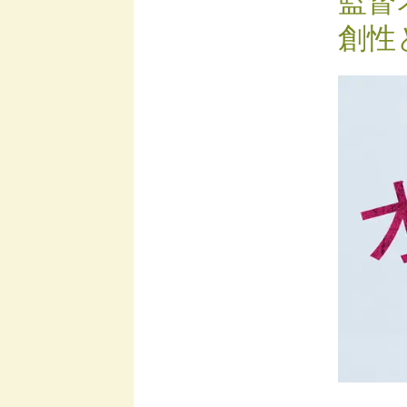
監督
創性