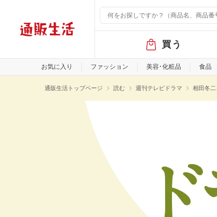
グ
買う
ロ
ー
バ
お気に入り
ファッション
美容･化粧品
食品
ル
メ
通販生活トップページ
読む
週刊テレビドラマ
相田冬二
ニ
ュ
ー