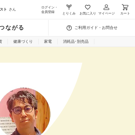
ログイン・
スト
さん
会員登録
とりくみ
お気に入り
マイページ
カート
つながる
ご利用ガイド・お問合せ
貨
健康づくり
家電
消耗品･別売品