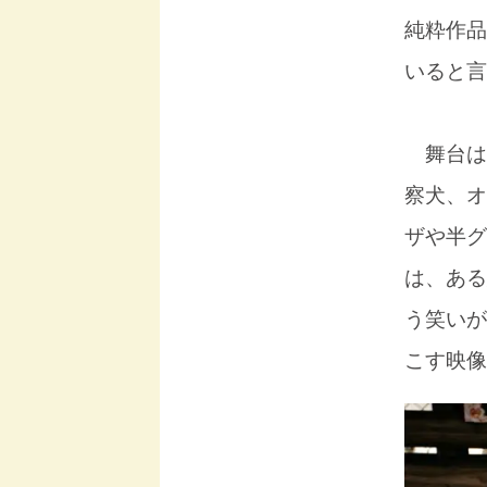
純粋作品
いると言
舞台は
察犬、オ
ザや半グ
は、ある
う笑いが
こす映像