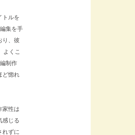
イトルを
・編集を手
おり、彼
、よくこ
続編制作
ほど惚れ
作家性は
気感じる
されずに