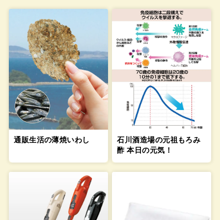
通販生活の薄焼いわし
石川酒造場の元祖もろみ
酢 本日の元気！