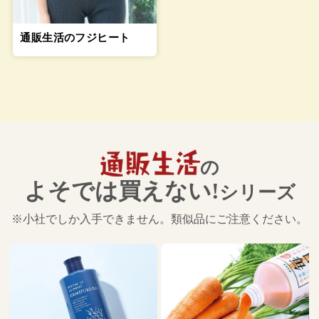
通販生活のフジヒート
の
よそでは買えない!
シリーズ
※小社でしか入手できません。類似品にご注意ください。
搾り立てエゴマ油
1,890－3,780
税込
円