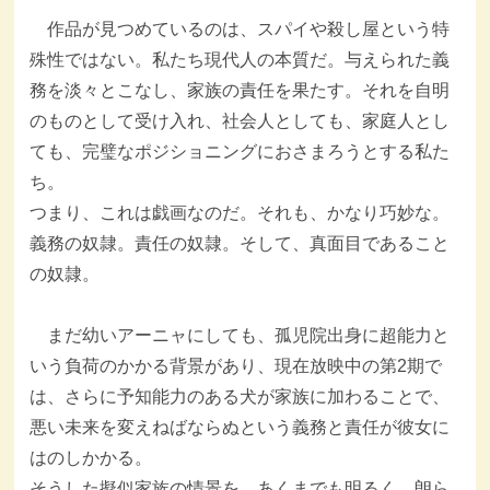
作品が見つめているのは、スパイや殺し屋という特
殊性ではない。私たち現代人の本質だ。与えられた義
務を淡々とこなし、家族の責任を果たす。それを自明
のものとして受け入れ、社会人としても、家庭人とし
ても、完璧なポジショニングにおさまろうとする私た
ち。
つまり、これは戯画なのだ。それも、かなり巧妙な。
義務の奴隷。責任の奴隷。そして、真面目であること
の奴隷。
まだ幼いアーニャにしても、孤児院出身に超能力と
いう負荷のかかる背景があり、現在放映中の第2期で
は、さらに予知能力のある犬が家族に加わることで、
悪い未来を変えねばならぬという義務と責任が彼女に
はのしかかる。
そうした擬似家族の情景を、あくまでも明るく、朗ら