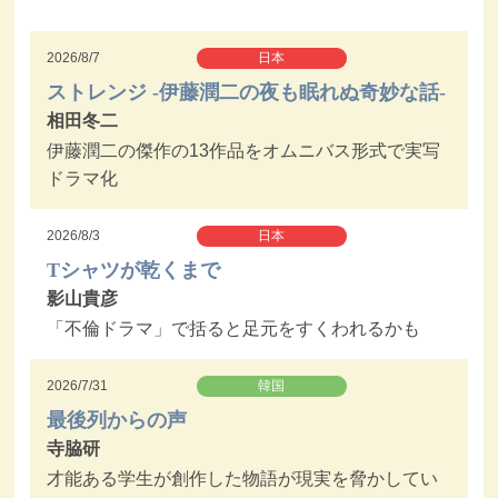
2026/8/7
日本
ストレンジ -伊藤潤二の夜も眠れぬ奇妙な話-
相田冬二
伊藤潤二の傑作の13作品をオムニバス形式で実写
ドラマ化
2026/8/3
日本
Tシャツが乾くまで
影山貴彦
「不倫ドラマ」で括ると足元をすくわれるかも
2026/7/31
韓国
最後列からの声
寺脇研
才能ある学生が創作した物語が現実を脅かしてい