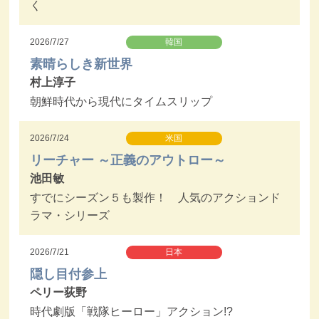
く
2026/7/27
韓国
素晴らしき新世界
村上淳子
朝鮮時代から現代にタイムスリップ
2026/7/24
米国
リーチャー ～正義のアウトロー～
池田敏
すでにシーズン５も製作！ 人気のアクションド
ラマ・シリーズ
2026/7/21
日本
隠し目付参上
ペリー荻野
時代劇版「戦隊ヒーロー」アクション!?