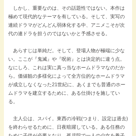
しかし、重要なのは、その話題性ではない。本作は
極めて現代的なテーマを有している。そして、実写の
連続ドラマがどんどん弱体化する中、アニメこそが次
代の連ドラを担うのではないかと予感させる。
あらすじは単純だ。そして、登場人物が極端に少な
い。ここが『鬼滅』や『呪術』とは決定的に違う点。
なにしろ、これは実に真っ当なホームドラマなのだか
ら。価値観の多様化によって全方位的なホームドラマ
が成立しなくなった21世紀に、あくまでも普通のホー
ムドラマを建立するために、ある仕掛けを施してい
る。
主人公は、スパイ。東西の冷戦(つまり、設定は過去)
を終わらせるために、日夜暗躍している。ある任務の
ために子供が必要となり、孤児院で一人の少女を養子