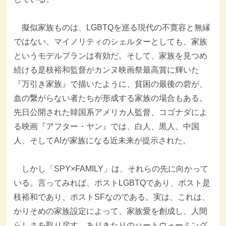
擬似家族ものは、LGBTQを巡る現代の不寛容と無縁
ではない。マイノリティのシェルターとしても、家族
というモデルプランは有効だ。そして、家族を見つめ
続ける是枝裕和監督がカンヌ映画祭最高賞に輝いた
『万引き家族』で描いたように、貧困の最後の砦が、
血の繋がらない者たちが形成する家族の場合もある。
先日公開された韓国系アメリカ人監督、コゴナダによ
る映画『アフター・ヤン』では、白人、黒人、中国
人、そしてAIが家族になる近未来が提示された。
しかし「SPY×FAMILY」は、それらの先に向かって
いる。言ってみれば、ポストLGBTQであり、ポスト是
枝裕和であり、ポストSFなのである。実は、これは、
かりそめの家族設定によって、家族愛を創成し、人間
らしさを取り戻す、ありきたりのハートウォーミング