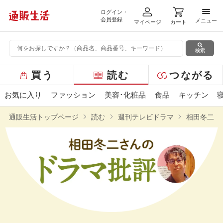
ログイン・
メニ
会員登録
メニュー
マイページ
カート
検索
グ
買う
読む
つながる
ロ
ー
お気に入り
ファッション
美容･化粧品
食品
キッチン
バ
ル
通販生活トップページ
読む
週刊テレビドラマ
相田冬二さ
メ
ニ
ュ
ー