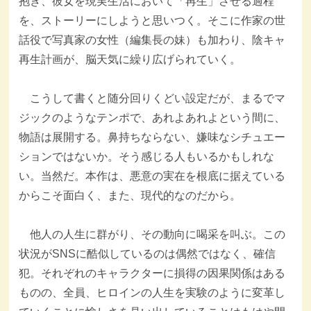
抱き、彼女を現実生活において「再生」させる過程
を、ストーリーにしようと思いつく。そこに作家の世
話役で写真家の女性（編集長の妹）も加わり、陰キャ
再生計画が、脳天気に繰り広げられていく。
こうして書くと随分回りくどい設定だが、まるでマ
ジックのようなテンポで、あれよあれよという間に、
物語は展開する。鼻持ちならない、嫌味なシチュエー
ションではないか。そう感じる人もいるかもしれな
い。当然だ。本作は、悪意の実在を根底に据えている
からこそ面白く、また、現代的なのだから。
他人の人生に群がり、その動向に喝采を叫ぶ。この
状況がSNSに酷似しているのは偶然ではなく、確信
犯。それぞれのキャラクターに損得の因果関係はある
ものの、全員、ヒロインの人生を実験のように変革し