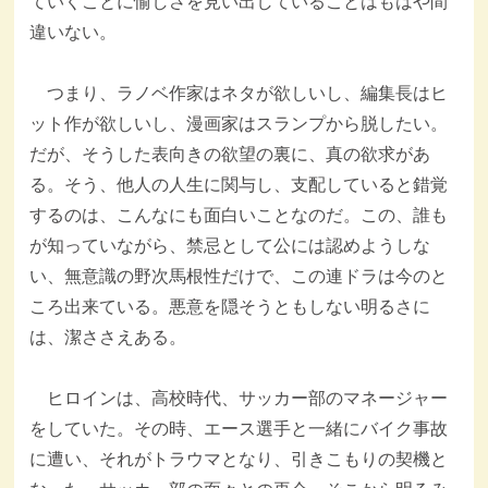
ていくことに愉しさを見い出していることはもはや間
違いない。
つまり、ラノベ作家はネタが欲しいし、編集長はヒ
ット作が欲しいし、漫画家はスランプから脱したい。
だが、そうした表向きの欲望の裏に、真の欲求があ
る。そう、他人の人生に関与し、支配していると錯覚
するのは、こんなにも面白いことなのだ。この、誰も
が知っていながら、禁忌として公には認めようしな
い、無意識の野次馬根性だけで、この連ドラは今のと
ころ出来ている。悪意を隠そうともしない明るさに
は、潔ささえある。
ヒロインは、高校時代、サッカー部のマネージャー
をしていた。その時、エース選手と一緒にバイク事故
に遭い、それがトラウマとなり、引きこもりの契機と