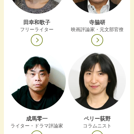
田幸和歌子
寺脇研
フリーライター
映画評論家・元文部官僚
成馬零一
ペリー荻野
ライター・ドラマ評論家
コラムニスト