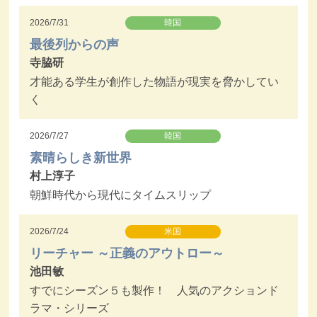
2026/7/31
韓国
最後列からの声
寺脇研
才能ある学生が創作した物語が現実を脅かしてい
く
2026/7/27
韓国
素晴らしき新世界
村上淳子
朝鮮時代から現代にタイムスリップ
2026/7/24
米国
リーチャー ～正義のアウトロー～
池田敏
すでにシーズン５も製作！ 人気のアクションド
ラマ・シリーズ