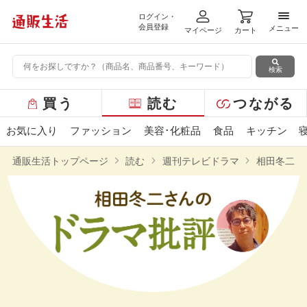
ログイン・
メニ
会員登録
メニュー
マイページ
カート
検索
グ
買う
読む
つながる
ロ
ー
お気に入り
ファッション
美容･化粧品
食品
キッチン
バ
ル
通販生活トップページ
読む
週刊テレビドラマ
相田冬二さ
メ
ニ
ュ
ー