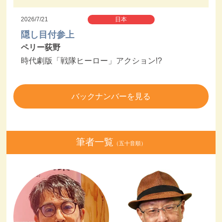
2026/7/21
日本
隠し目付参上
ペリー荻野
時代劇版「戦隊ヒーロー」アクション!?
バックナンバーを見る
筆者一覧
（五十音順）