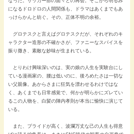
なった。サッカー部の面々との再会。そこから明るみ
になるドロドロの人間関係も、ドラマはあくまでもあ
っけらかんと紡ぐ。その、正体不明の余裕。
グロテスクと言えばグロテスクだが、それぞれのキ
ャラクター造形の不確かさが、ファニーなスパイスを
振り撒き、素敵な妙味が生まれている。
とりわけ興味深いのは、実の娘の人生を実験台にし
ている漫画家の、腰は低いのに、後ろめたさは一切な
い父親像。あからさまに狂気を漂わせるわけではな
く、あくまでも日常感覚で、何かが明らかにズレてい
るこの人物を、白髪の陣内孝則が本当に愉快に演じて
いる。
また、プライドが高く、波瀾万丈な己の人生も得意