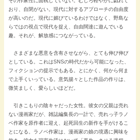
その作家性に固執していない。むしろ軽やかに戯れて
おり、自閉がない。現代に対するアプローチの自由度
が高いのだ。現代に媚びているわけではなく、野島な
らではの視点で現代を捉え、自由闊達に遊んでいる
趣。それが、解放感につながっている。
さまざまな悪意を含有させながら、とても伸び伸び
としている。これはSNSの時代だから可能になった、
フィクションの提示でもある。とにかく、何から何ま
で上手くいっている。意気揚々とした作品の作りは、
微笑ましく、愛らしいほどだ。
引きこもりの陰キャだった女性。彼女の父親は売れ
ない漫画家だが、雑誌編集長の一計で、売れっ子ラノ
ベ作家を原作者に迎え、起死回生の新作を手がけるこ
とになる。ラノベ作家は、漫画家の娘の境遇に興味を