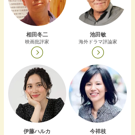
相田冬二
池田敏
映画批評家
海外ドラマ評論家
伊藤ハルカ
今祥枝