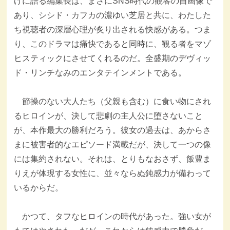
げに語る編集長は、まさにSNS時代の観客の自画像で
あり、シシド・カフカの濃ゆい芝居と共に、わたした
ち視聴者の深層心理が炙り出される快感がある。つま
り、このドラマは痛快であると同時に、観る者をマゾ
ヒスティックにさせてくれるのだ。全盛期のデヴィッ
ド・リンチなみのエンタテインメントである。
節操のない大人たち（父親も含む）に食い物にされ
るヒロインが、決して悲劇の主人公に堕さないこと
が、本作最大の勝利だろう。彼女の過去は、あからさ
まに被害者的なエピソード満載だが、決して一つの像
には集約されない。それは、とりもなおさず、飯豊ま
りえが体現する女性に、並々ならぬ鈍感力が備わって
いるからだ。
かつて、タフなヒロインの時代があった。強い女が