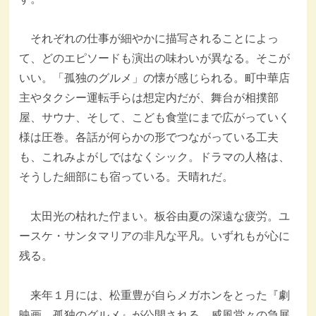
それぞれの仕事が細やかに描写されることによっ
て、どのエピソードも演出の味わいが異なる。そこが
いい。「孤独のグルメ」の懐が感じられる。町中華店
主やタクシー運転手らは想定内だが、舞台が相撲部
屋、サウナ、そして、こども食堂にまで広がっていく
様は圧巻。各話が何らかの形でつながっている工夫
も、これみよがしではなくシック。ドラマの人格は、
そうした細部にも宿っている。天晴れだ。
太田光の枯れた佇まい。板谷由夏の深遠な疲労。ユ
ースケ・サンタマリアの非凡な平凡。いずれもが心に
残る。
来年１月には、松重豊が自らメガホンをとった『劇
映画 孤独のグルメ』が公開される。威風堂々の急展