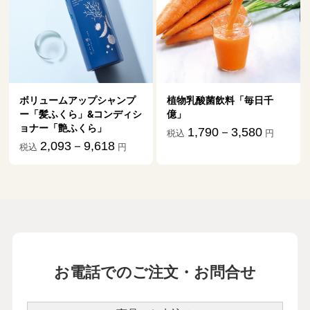
アップシャンプ
植物乳酸菌飲料「毎日千
ら」&コンディシ
億」
ふくら」
1,790－3,580
税込
円
3－9,618
円
お電話でのご注文・お問合せ