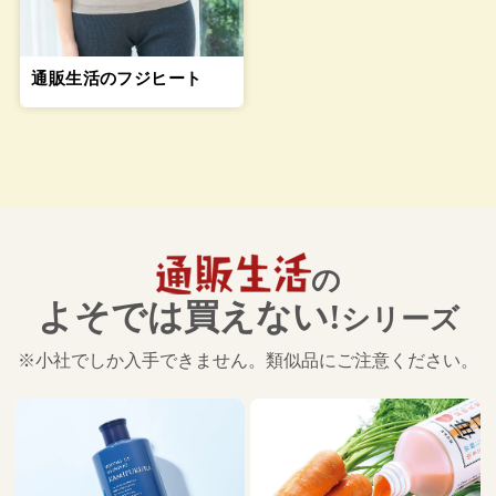
通販生活のフジヒート
の
よそでは買えない!
シリーズ
※小社でしか入手できません。類似品にご注意ください。
搾り立てエゴマ
1,890－3
税込