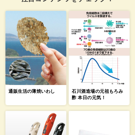
通販生活の薄焼いわし
石川酒造場の元祖もろみ
酢 本日の元気！