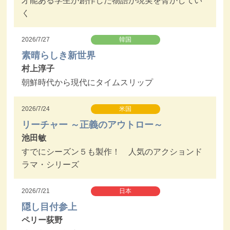
才能ある学生が創作した物語が現実を脅かしてい
く
2026/7/27
韓国
素晴らしき新世界
村上淳子
朝鮮時代から現代にタイムスリップ
2026/7/24
米国
リーチャー ～正義のアウトロー～
池田敏
すでにシーズン５も製作！ 人気のアクションド
ラマ・シリーズ
2026/7/21
日本
隠し目付参上
ペリー荻野