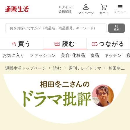
ログイン・
メニ
会員登録
メニュー
マイページ
カート
検索
グ
買う
読む
つながる
ロ
ー
お気に入り
ファッション
美容･化粧品
食品
キッチン
バ
ル
通販生活トップページ
読む
週刊テレビドラマ
相田冬二さ
メ
ニ
ュ
ー