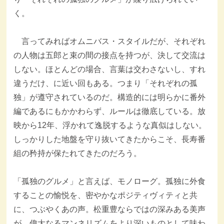
く。
言ってみればオムニバス・スタイルだが、それぞれ
の人物は五郎と束の間の接点を持つが、決して交流は
しない。ほとんどの場合、言葉は交わさないし、すれ
違うだけ、に近い回もある。つまり「それぞれの孤
独」が遵守されているのだ。構造的には明らかに番外
編であるにもかかわらず、ルールは徹底している。放
映から12年、浮かれて逸脱するような真似はしない。
しっかりした地盤を守り抜いてきたからこそ、長寿番
組の矜持が保たれてきたのだろう。
「孤独のグルメ」と言えば、モノローグ。孤独に外食
することの愉悦を、密やかなポジティヴィティと共
に、つぶやくあの声。松重豊ならではの深みある美声
が、偉大なるマンネリズムをより深いものとして味わ