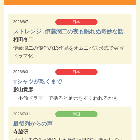
2026/8/7
日本
ストレンジ -伊藤潤二の夜も眠れぬ奇妙な話-
相田冬二
伊藤潤二の傑作の13作品をオムニバス形式で実写
ドラマ化
2026/8/3
日本
Tシャツが乾くまで
影山貴彦
「不倫ドラマ」で括ると足元をすくわれるかも
2026/7/31
韓国
最後列からの声
寺脇研