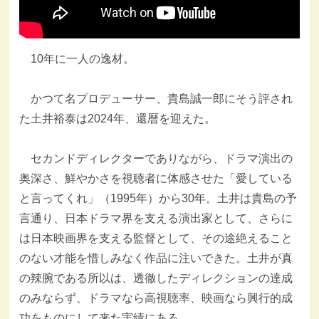
10年に一人の逸材。
かつて名プロデューサー、貴島誠一郎にそう評され
た土井裕泰は2024年、還暦を迎えた。
セカンドディレクターでありながら、ドラマ演出の
奥深さ、鮮やかさを視聴者に体感させた「愛している
と言ってくれ」（1995年）から30年。土井は貴島の予
言通り、日本ドラマ界を支える演出家として、さらに
は日本映画界を支える監督として、その途絶えること
のない才能を惜しみなく作品に注いできた。土井が真
の辣腕である所以は、透徹したディレクションの達成
のみならず、ドラマなら高視聴率、映画なら興行的成
功をものにして来た実績にある。