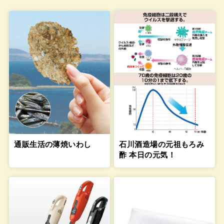
通販生活の薄焼いわし
石川酒造場の元祖もろみ
酢 本日の元気！