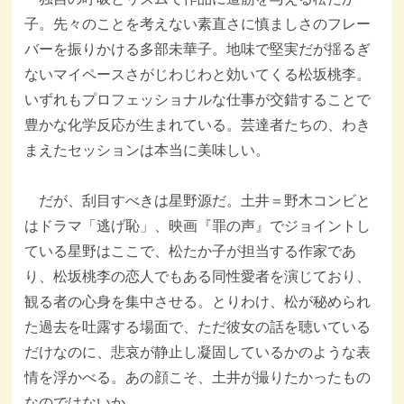
子。先々のことを考えない素直さに慎ましさのフレー
バーを振りかける多部未華子。地味で堅実だが揺るぎ
ないマイペースさがじわじわと効いてくる松坂桃李。
いずれもプロフェッショナルな仕事が交錯することで
豊かな化学反応が生まれている。芸達者たちの、わき
まえたセッションは本当に美味しい。
だが、刮目すべきは星野源だ。土井＝野木コンビと
はドラマ「逃げ恥」、映画『罪の声』でジョイントし
ている星野はここで、松たか子が担当する作家であ
り、松坂桃李の恋人でもある同性愛者を演じており、
観る者の心身を集中させる。とりわけ、松が秘められ
た過去を吐露する場面で、ただ彼女の話を聴いている
だけなのに、悲哀が静止し凝固しているかのような表
情を浮かべる。あの顔こそ、土井が撮りたかったもの
なのではないか。