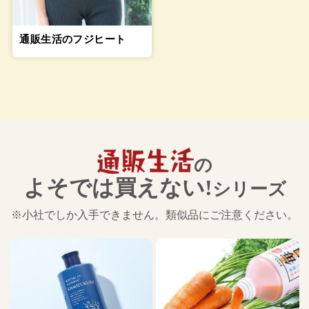
通販生活のフジヒート
の
よそでは買えない!
シリーズ
※小社でしか入手できません。類似品にご注意ください。
搾り立てエゴマ油
1,890－3,780
税込
円