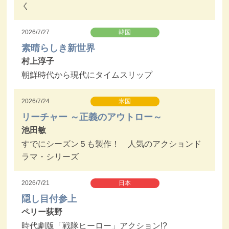
く
2026/7/27
韓国
素晴らしき新世界
村上淳子
朝鮮時代から現代にタイムスリップ
2026/7/24
米国
リーチャー ～正義のアウトロー～
池田敏
すでにシーズン５も製作！ 人気のアクションド
ラマ・シリーズ
2026/7/21
日本
隠し目付参上
ペリー荻野
時代劇版「戦隊ヒーロー」アクション!?