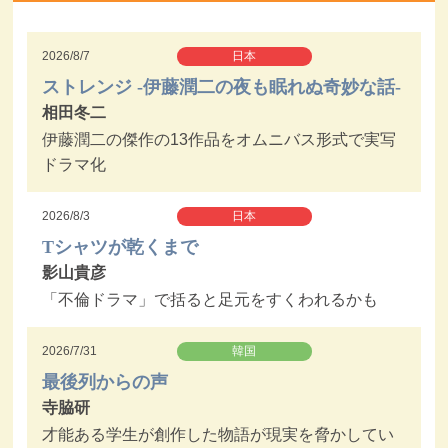
2026/8/7
日本
ストレンジ -伊藤潤二の夜も眠れぬ奇妙な話-
相田冬二
伊藤潤二の傑作の13作品をオムニバス形式で実写
ドラマ化
2026/8/3
日本
Tシャツが乾くまで
影山貴彦
「不倫ドラマ」で括ると足元をすくわれるかも
2026/7/31
韓国
最後列からの声
寺脇研
才能ある学生が創作した物語が現実を脅かしてい