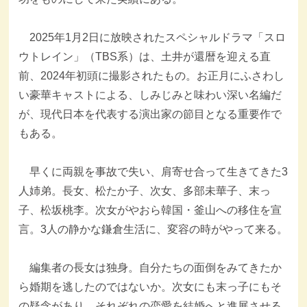
2025年1月2日に放映されたスペシャルドラマ「スロ
ウトレイン」（TBS系）は、土井が還暦を迎える直
前、2024年初頭に撮影されたもの。お正月にふさわし
い豪華キャストによる、しみじみと味わい深い名編だ
が、現代日本を代表する演出家の節目となる重要作で
もある。
早くに両親を事故で失い、肩寄せ合って生きてきた3
人姉弟。長女、松たか子、次女、多部未華子、末っ
子、松坂桃李。次女がやおら韓国・釜山への移住を宣
言。3人の静かな鎌倉生活に、変容の時がやって来る。
編集者の長女は独身。自分たちの面倒をみてきたか
ら婚期を逃したのではないか。次女にも末っ子にもそ
の疑念があり、それぞれの恋愛を結婚へと進展させる