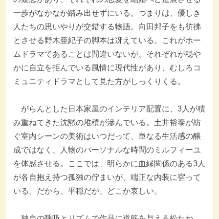
一歩がなかなか踏み出せずにいる。つまりは、優しき
人たちの思いやりが交錯する物語。向田邦子をも彷彿
とさせる野木亜紀子の脚本は冴えている。これがホー
ムドラマであることは間違いないが、それぞれが穏や
かに自立を拒んでいる風情に現代性があり、むしろコ
ミュニティドラマとして見た方がしっくりくる。
がらんとした日本家屋のインテリア配置に、3人が積
み重ねてきた沈黙の堆積が滲んでいる。土井裕泰が紡
ぐ室内シーンの美術はいつだって、単なる生活感の醸
成ではなく、人物のパーソナルな時間のミルフィーユ
を体感させる。ここでは、明らかに血縁関係のある3人
が各自抱え持つ孤独の佇まいが、端正な内装に宿って
いる。だから、平穏だが、どこか哀しい。
独自の呼吸とリズムで作品に道筋を与える松たか