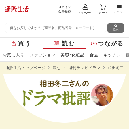
ログイン・
メニ
会員登録
メニュー
マイページ
カート
検索
グ
買う
読む
つながる
ロ
ー
お気に入り
ファッション
美容･化粧品
食品
キッチン
バ
ル
通販生活トップページ
読む
週刊テレビドラマ
相田冬二さ
メ
ニ
ュ
ー