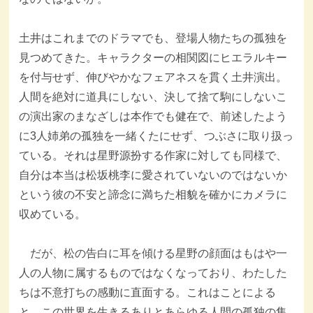
土井はこれまでのドラマでも、登場人物たちの孤独を
見つめてきた。キャラクターの相関図にヒエラルキー
を付与せず、伸びやかなフェアネスを貫く土井演出。
人間を絶対に道具にしない、決して捨て駒にしないこ
の演出家のまなざしは本作でも健在で、前述したよう
に3人姉弟の孤独を一緒くたにせず、つぶさに取り扱っ
ている。それは星野源扮する作家に対しても同様で、
自分は本当は松坂桃李に愛されていないのではないか
という彼の不安と諦念に満ちた相貌を確かにカメラに
収めている。
だが、松の告白に耳を傾ける星野の顔面はもはや一
人の人物に属するものではなくなっており、わたした
ちは不意打ちの感動に直面する。これはことによる
と、この世界を生きるありとあらゆる人間の孤独の集