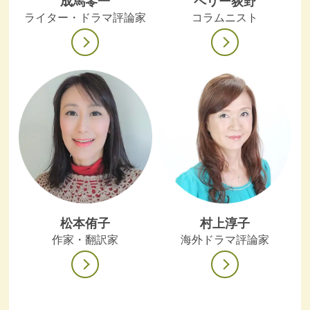
成馬零一
ペリー荻野
ライター・ドラマ評論家
コラムニスト
松本侑子
村上淳子
作家・翻訳家
海外ドラマ評論家