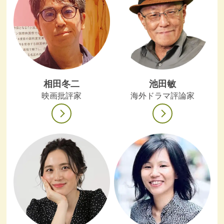
相田冬二
池田敏
映画批評家
海外ドラマ評論家