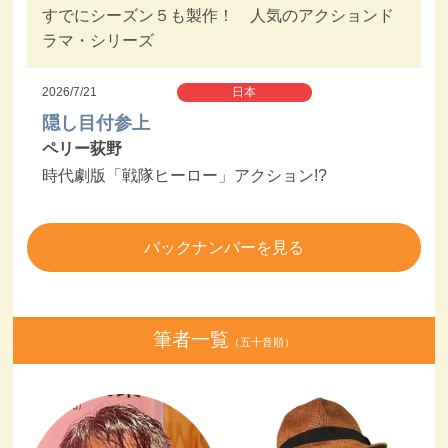
すでにシーズン５も製作！ 人気のアクションド
ラマ・シリーズ
2026/7/21
日本
隠し目付参上
ペリー荻野
時代劇版「戦隊ヒーロー」アクション!?
バックナンバーを見る
筆者一覧
（五十音順）