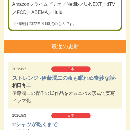
Amazonプライムビデオ／Netflix／U-NEXT／dTV
／FOD／ABEMA／Hulu
情報は2022年9月時点のものです。
最近の更新
2026/8/7
日本
ストレンジ -伊藤潤二の夜も眠れぬ奇妙な話-
相田冬二
伊藤潤二の傑作の13作品をオムニバス形式で実写
ドラマ化
2026/8/3
日本
Tシャツが乾くまで