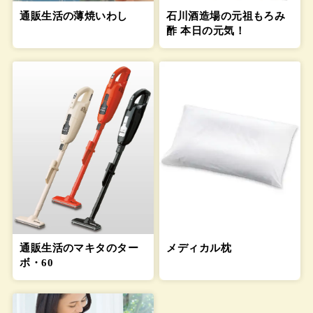
通販生活の薄焼いわし
石川酒造場の元祖もろみ
酢 本日の元気！
通販生活のマキタのター
メディカル枕
ボ・60