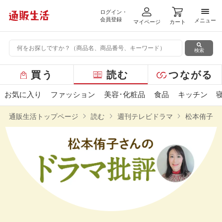
ログイン・
メニ
会員登録
メニュー
マイページ
カート
検索
グ
買う
読む
つながる
ロ
ー
お気に入り
ファッション
美容･化粧品
食品
キッチン
バ
ル
通販生活トップページ
読む
週刊テレビドラマ
松本侑子さ
メ
ニ
ュ
ー