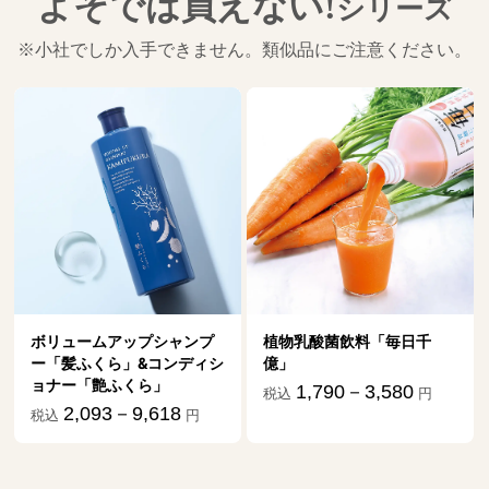
よそでは買えない!
シリーズ
※小社でしか入手できません。類似品にご注意ください。
ボリュームアップシャンプ
植物乳酸菌飲料「毎日千
ー「髪ふくら」&コンディシ
億」
ョナー「艶ふくら」
1,790－3,580
税込
円
2,093－9,618
税込
円