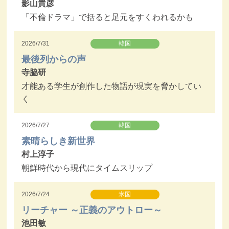
影山貴彦
「不倫ドラマ」で括ると足元をすくわれるかも
2026/7/31
韓国
最後列からの声
寺脇研
才能ある学生が創作した物語が現実を脅かしてい
く
2026/7/27
韓国
素晴らしき新世界
村上淳子
朝鮮時代から現代にタイムスリップ
2026/7/24
米国
リーチャー ～正義のアウトロー～
池田敏