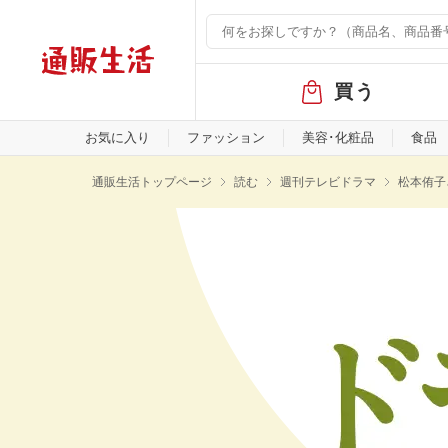
グ
買う
ロ
ー
バ
お気に入り
ファッション
美容･化粧品
食品
ル
メ
通販生活トップページ
読む
週刊テレビドラマ
松本侑子
ニ
ュ
ー