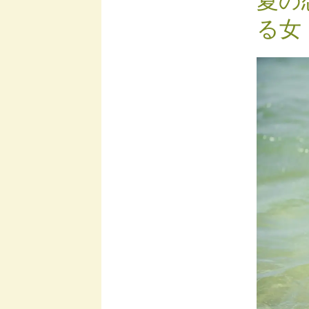
夏の
る女