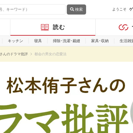
検索
ようこそ
ゲ
読む
キッチン
寝具
掃除･洗濯･裁縫
家具･収納
生活雑
さんのドラマ批評
都会の男女の恋愛法