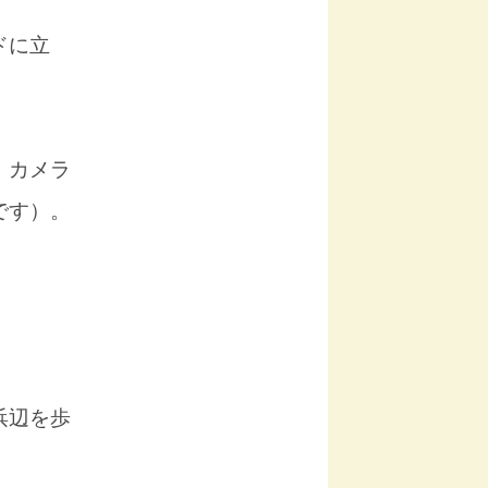
ドに立
、カメラ
です）。
浜辺を歩
。