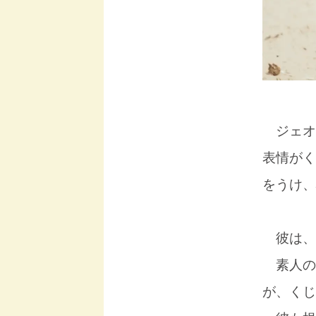
ジェオ
表情がく
をうけ、
彼は、
素人の
が、くじ