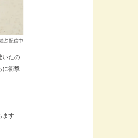
」独占配信中
驚いたの
ろに衝撃
。
ちます