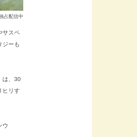
」独占配信中
やサスペ
タジーも
は、30
リヒリす
ンウ