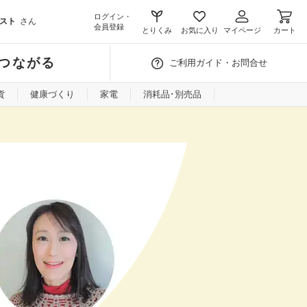
ログイン・
スト
さん
会員登録
とりくみ
お気に入り
マイページ
カート
つながる
ご利用ガイド・お問合せ
貨
健康づくり
家電
消耗品･別売品