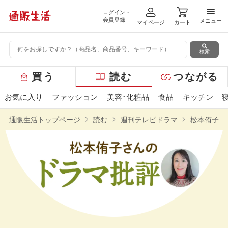
ログイン・
メニ
会員登録
メニュー
マイページ
カート
検索
グ
買う
読む
つながる
ロ
ー
お気に入り
ファッション
美容･化粧品
食品
キッチン
バ
ル
通販生活トップページ
読む
週刊テレビドラマ
松本侑子さ
メ
ニ
ュ
ー