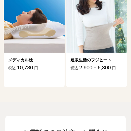
メディカル枕
通販生活のフジヒート
ダニ
祖だ
10,780
2,900－6,300
税込
円
税込
円
税込