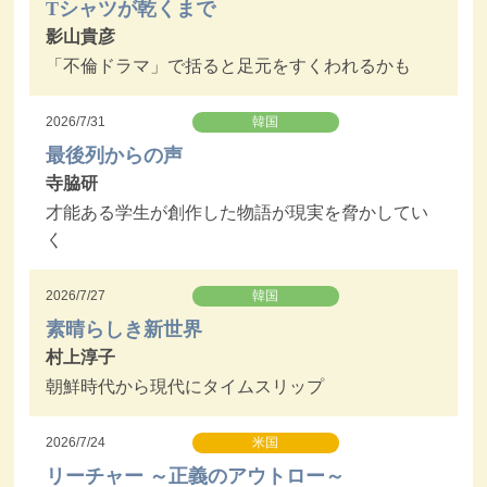
Tシャツが乾くまで
影山貴彦
「不倫ドラマ」で括ると足元をすくわれるかも
2026/7/31
韓国
最後列からの声
寺脇研
才能ある学生が創作した物語が現実を脅かしてい
く
2026/7/27
韓国
素晴らしき新世界
村上淳子
朝鮮時代から現代にタイムスリップ
2026/7/24
米国
リーチャー ～正義のアウトロー～