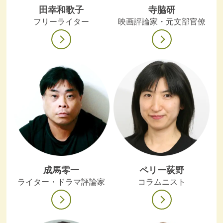
田幸和歌子
寺脇研
フリーライター
映画評論家・元文部官僚
成馬零一
ペリー荻野
ライター・ドラマ評論家
コラムニスト