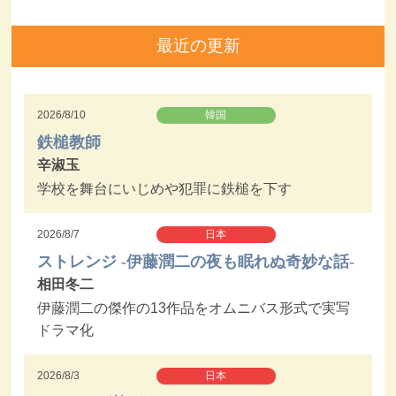
最近の更新
2026/8/10
韓国
鉄槌教師
辛淑玉
学校を舞台にいじめや犯罪に鉄槌を下す
2026/8/7
日本
ストレンジ -伊藤潤二の夜も眠れぬ奇妙な話-
相田冬二
伊藤潤二の傑作の13作品をオムニバス形式で実写
ドラマ化
2026/8/3
日本