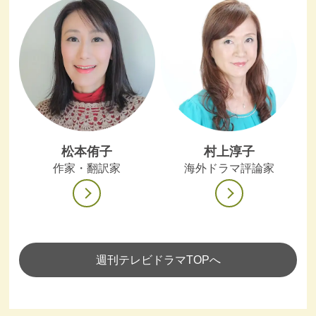
松本侑子
村上淳子
作家・翻訳家
海外ドラマ評論家
週刊テレビドラマTOPへ