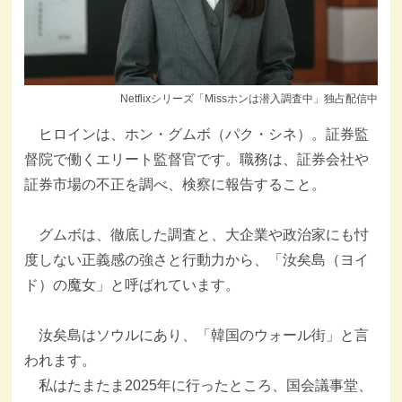
Netflixシリーズ「Missホンは潜入調査中」独占配信中
ヒロインは、ホン・グムボ（パク・シネ）。証券監
督院で働くエリート監督官です。職務は、証券会社や
証券市場の不正を調べ、検察に報告すること。
グムボは、徹底した調査と、大企業や政治家にも忖
度しない正義感の強さと行動力から、「汝矣島（ヨイ
ド）の魔女」と呼ばれています。
汝矣島はソウルにあり、「韓国のウォール街」と言
われます。
私はたまたま2025年に行ったところ、国会議事堂、