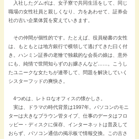
入社したグムボは、女子寮で共同生活をして、同じ
職場の女性社員と親しくなり、力をあわせて、証券会
社の古い企業体質を変えていきます。
その仲間が個性的です。たとえば、役員秘書の女性
は、もともとは地方銀行で横領して逃げてきた曰く付
き。ハンミン証券の老獪で独裁的な会長の娘は、意外
にも、純情で世間知らずのお嬢さんなど……。こうし
たユニークな女たちが連帯して、問題を解決していく
シスターフッドの爽快さ。
4つめは、レトロなオフィスの懐かしさ。
実は、ドラマの時代背景は1997年。パソコンのモニ
ターは大きなブラウン管タイプ、仕事のデータはフロ
ッピー・ディスクに保存、インターネットは普及して
おらず、パソコン通信の掲示板で情報交換。この古さ