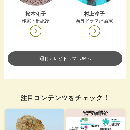
松本侑子
村上淳子
作家・翻訳家
海外ドラマ評論家
週刊テレビドラマTOPへ
注目コンテンツをチェック！