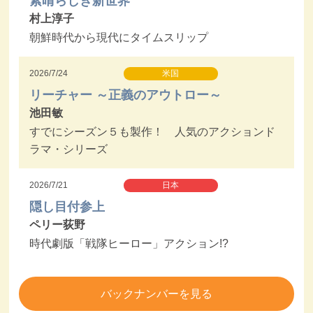
素晴らしき新世界
村上淳子
朝鮮時代から現代にタイムスリップ
2026/7/24
米国
リーチャー ～正義のアウトロー～
池田敏
すでにシーズン５も製作！ 人気のアクションド
ラマ・シリーズ
2026/7/21
日本
隠し目付参上
ペリー荻野
時代劇版「戦隊ヒーロー」アクション!?
バックナンバーを見る