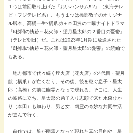
１つは前回取り上げた『おいハンサム!! 2』（東海テレ
ビ・フジテレビ系）、もう１つは橋部敦子のオリジナ
ル脚本、高橋一生×橋爪功＋本田翼の土曜ナイトドラマ
『6秒間の軌跡～花火師・望月星太郎の２番目の憂鬱』
（テレビ朝日）だ。これは2023年1月期に放送された
『6秒間の軌跡～花火師・望月星太郎の憂鬱』の続編で
もある。
地方都市で代々続く煙火店（花火店）の4代目・望月
航（橋爪）が亡くなり、その後、後を継ぐ息子・星太
郎（高橋）の前に幽霊となって現れる。そこに、人生
の岐路に立ち、星太郎の弟子入り志願で来た水森ひか
り（本田）も加わり、男と女、幽霊の奇妙な共同生活
が進んで行く。
前作では、航が幽霊となって現れた真の目的や、星