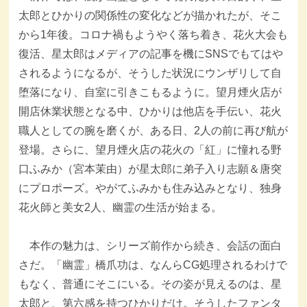
太郎とひかりの関係性の変化などが描かれたが、そこ
から1年後。コロナ禍もようやく落ち着き、花火大会も
復活、星太郎はメディアの記事を機にSNSでもてはや
されるようになるが、そうした状況にウンザリして自
堕落になり、自室に引きこもるように。望月煙火店が
開店休業状態となる中、ひかりは他店を手伝い、花火
職人としての腕を磨くが、ある日、2人の前に再び航が
登場。さらに、望月煙火店の花火の「紅」に憧れる野
口ふみか（宮本茉由）が星太郎に弟子入り志願＆唐突
にプロポーズ。やがてふみかも住み込みとなり、独身
花火師と美女2人、幽霊の生活が始まる。
本作の魅力は、シリーズ前作から続き、会話の面白
さだ。「幽霊」橋爪功は、なんらCG処理されるわけで
もなく、普通にそこにいる。その姿が見えるのは、星
太郎と、第六感を持つひかりだけ。そうしたファンタ