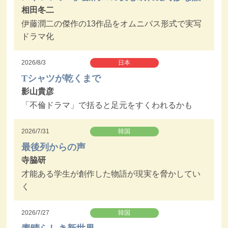
相田冬二
伊藤潤二の傑作の13作品をオムニバス形式で実写
ドラマ化
2026/8/3
日本
Tシャツが乾くまで
影山貴彦
「不倫ドラマ」で括ると足元をすくわれるかも
2026/7/31
韓国
最後列からの声
寺脇研
才能ある学生が創作した物語が現実を脅かしてい
く
2026/7/27
韓国