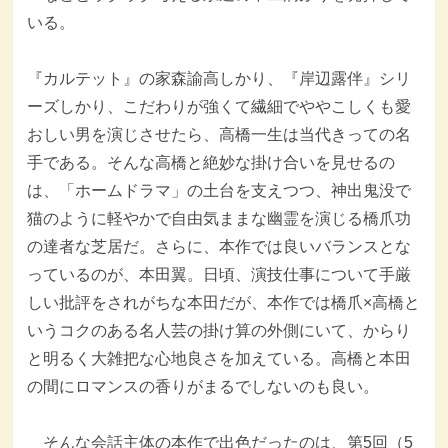
いる。
『カルテット』の家森諭高しかり、『岸辺露伴』シリ
ーズしかり、こだわりが強くて繊細でややこしくも愛
おしい男を演じさせたら、高橋一生は当代きっての名
手である。そんな高橋と絶妙な掛け合いを見せるの
は、「ホームドラマ」の土台を支えつつ、神出鬼没で
猫のように軽やかで自由気ままな幽霊を演じる橋爪功
の達者な芝居だ。さらに、本作では良いバランスとな
っているのが、本田翼。日頃、演技仕事について手厳
しい批評をされがちな本田だが、本作では橋爪×高橋と
いうコクのある名人芸の掛け算の外側にいて、からり
と明るく大雑把な心地良さを加えている。高橋と本田
の間にロマンスの香りがまるでしないのも良い。
そんな会話主体の本作で出色だったのは、第5回（5