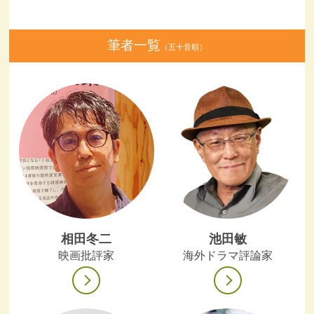
筆者一覧
（五十音順）
相田冬二
池田敏
映画批評家
海外ドラマ評論家