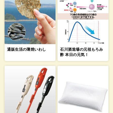
通販生活の薄焼いわし
石川酒造場の元祖もろみ
酢 本日の元気！