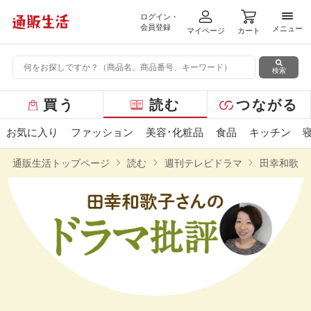
ログイン・
メニ
会員登録
メニュー
マイページ
カート
検索
グ
買う
読む
つながる
ロ
ー
お気に入り
ファッション
美容･化粧品
食品
キッチン
バ
ル
通販生活トップページ
読む
週刊テレビドラマ
田幸和歌子
メ
ニ
ュ
ー