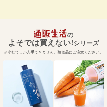
の
よそでは買えない!
シリーズ
※小社でしか入手できません。類似品にご注意ください。
搾り立てエゴマ油
1,890－3,780
税込
円