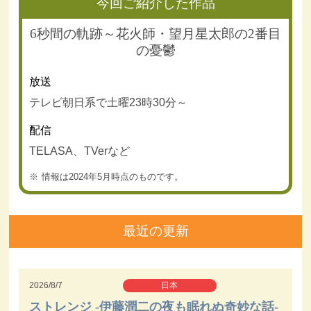
今回ご紹介した作品
6秒間の軌跡～花火師・望月星太郎の2番目
の憂鬱
放送
テレビ朝日系で土曜23時30分～
配信
TELASA、TVerなど
情報は2024年5月時点のものです。
最近の更新
2026/8/7
日本
ストレンジ -伊藤潤二の夜も眠れぬ奇妙な話-