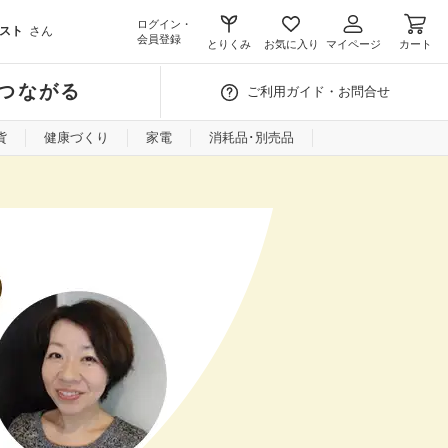
ログイン・
スト
さん
会員登録
とりくみ
お気に入り
マイページ
カート
つながる
ご利用ガイド・お問合せ
貨
健康づくり
家電
消耗品･別売品