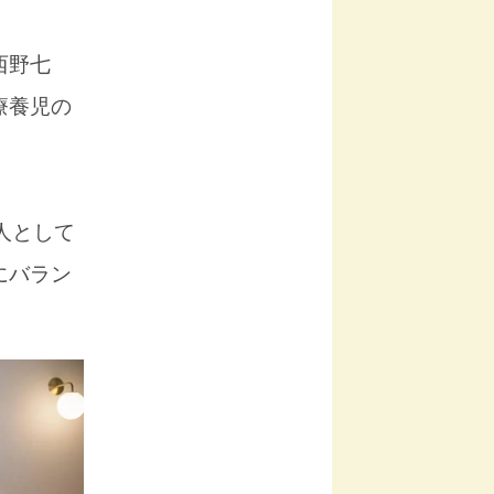
西野七
療養児の
人として
にバラン