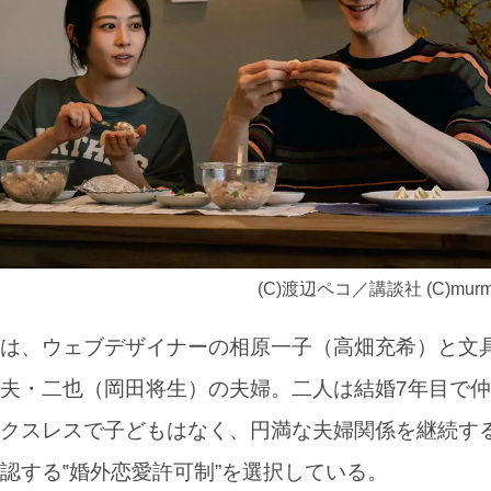
(C)渡辺ペコ／講談社 (C)murmur 
は、ウェブデザイナーの相原一子（高畑充希）と文
夫・二也（岡田将生）の夫婦。二人は結婚7年目で
クスレスで子どもはなく、円満な夫婦関係を継続す
認する‟婚外恋愛許可制”を選択している。