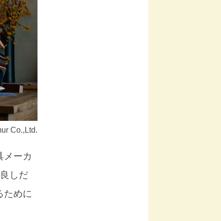
Co.,Ltd.
具メーカ
仲良しだ
るために