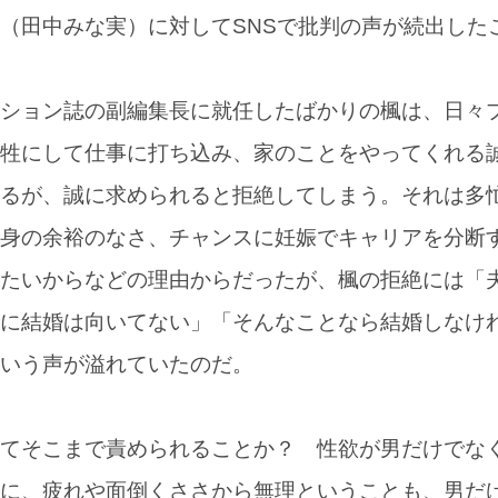
（田中みな実）に対してSNSで批判の声が続出した
ション誌の副編集長に就任したばかりの楓は、日々
牲にして仕事に打ち込み、家のことをやってくれる
るが、誠に求められると拒絶してしまう。それは多
身の余裕のなさ、チャンスに妊娠でキャリアを分断
たいからなどの理由からだったが、楓の拒絶には「
に結婚は向いてない」「そんなことなら結婚しなけ
いう声が溢れていたのだ。
てそこまで責められることか？ 性欲が男だけでな
に、疲れや面倒くささから無理ということも、男だ