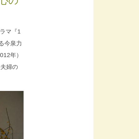
心の
ドラマ『1
れる今泉力
12年）
く夫婦の