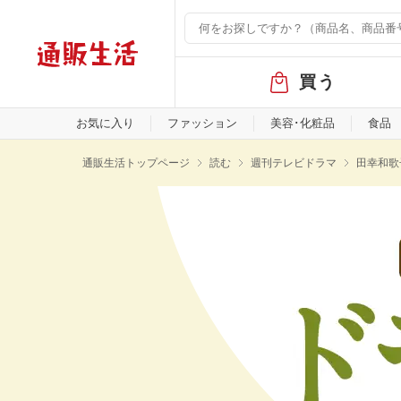
グ
買う
ロ
ー
バ
お気に入り
ファッション
美容･化粧品
食品
ル
メ
通販生活トップページ
読む
週刊テレビドラマ
田幸和歌
ニ
ュ
ー