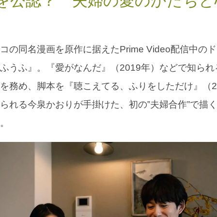
を公認？ 夫婦の愛のかたちと
の同名漫画を原作に据えたPrime Video配信中の
いいふうふ』。『愛がなんだ』（2019年）などで知ら
を務め、脚本を『聴こえてる、ふりをしただけ』（20
られる今泉かおりが手掛けた、初の‟夫婦合作”で描
。