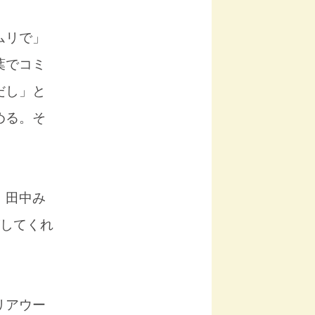
ムリで」
葉でコミ
だし」と
める。そ
、田中み
がしてくれ
リアウー