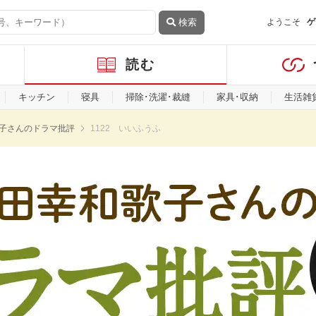
検索
ようこそ
ゲ
読む
キッチン
寝具
掃除･洗濯･裁縫
家具･収納
生活雑
子さんのドラマ批評
1122 いいふうふ