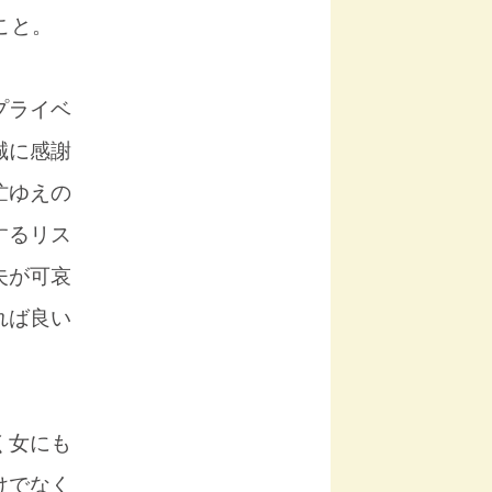
こと。
プライベ
誠に感謝
忙ゆえの
するリス
夫が可哀
れば良い
く女にも
けでなく