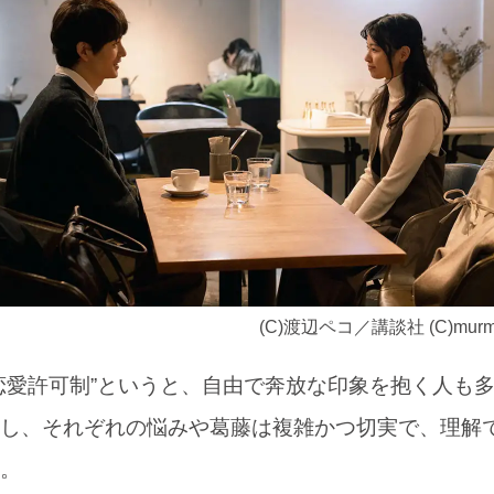
(C)渡辺ペコ／講談社 (C)murmur 
愛許可制”というと、自由で奔放な印象を抱く人も
し、それぞれの悩みや葛藤は複雑かつ切実で、理解
。