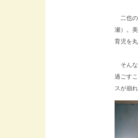
二也の
瀬）。美
育児を丸
そんな
過ごすこ
スが崩れ