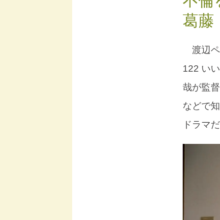
不倫
葛藤
渡辺ペコ
122 
哉が監督
などで知
ドラマだ