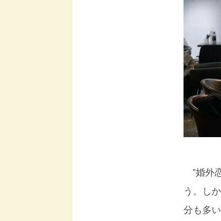
‟婚外恋
う。しか
分も多い