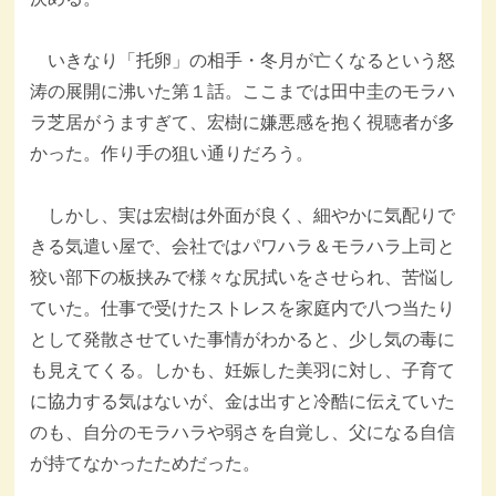
いきなり「托卵」の相手・冬月が亡くなるという怒
涛の展開に沸いた第１話。ここまでは田中圭のモラハ
ラ芝居がうますぎて、宏樹に嫌悪感を抱く視聴者が多
かった。作り手の狙い通りだろう。
しかし、実は宏樹は外面が良く、細やかに気配りで
きる気遣い屋で、会社ではパワハラ＆モラハラ上司と
狡い部下の板挟みで様々な尻拭いをさせられ、苦悩し
ていた。仕事で受けたストレスを家庭内で八つ当たり
として発散させていた事情がわかると、少し気の毒に
も見えてくる。しかも、妊娠した美羽に対し、子育て
に協力する気はないが、金は出すと冷酷に伝えていた
のも、自分のモラハラや弱さを自覚し、父になる自信
が持てなかったためだった。