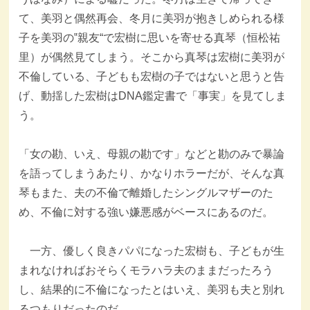
て、美羽と偶然再会、冬月に美羽が抱きしめられる様
子を美羽の‟親友“で宏樹に思いを寄せる真琴（恒松祐
里）が偶然見てしまう。そこから真琴は宏樹に美羽が
不倫している、子どもも宏樹の子ではないと思うと告
げ、動揺した宏樹はDNA鑑定書で「事実」を見てしま
う。
「女の勘、いえ、母親の勘です」などと勘のみで暴論
を語ってしまうあたり、かなりホラーだが、そんな真
琴もまた、夫の不倫で離婚したシングルマザーのた
め、不倫に対する強い嫌悪感がベースにあるのだ。
一方、優しく良きパパになった宏樹も、子どもが生
まれなければおそらくモラハラ夫のままだったろう
し、結果的に不倫になったとはいえ、美羽も夫と別れ
るつもりだったのだ。