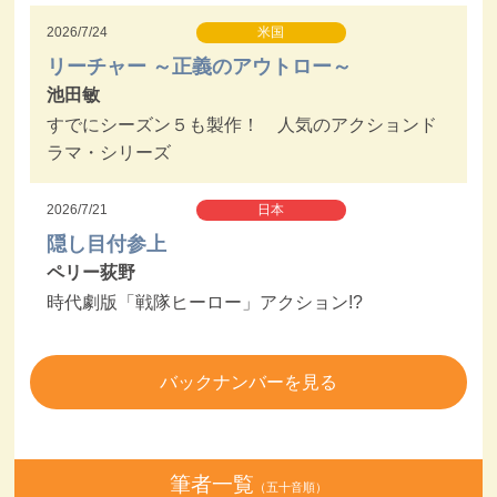
2026/7/24
米国
リーチャー ～正義のアウトロー～
池田敏
すでにシーズン５も製作！ 人気のアクションド
ラマ・シリーズ
2026/7/21
日本
隠し目付参上
ペリー荻野
時代劇版「戦隊ヒーロー」アクション!?
バックナンバーを見る
筆者一覧
（五十音順）