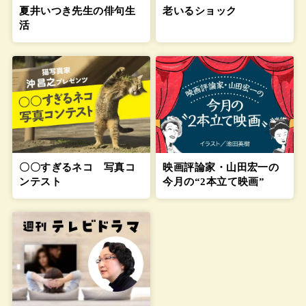
老いるショック
夏井いつき先生の俳句生
活
〇〇すぎるネコ 写真コ
映画評論家・山田宏一の
ンテスト
今月の“2本立て映画”