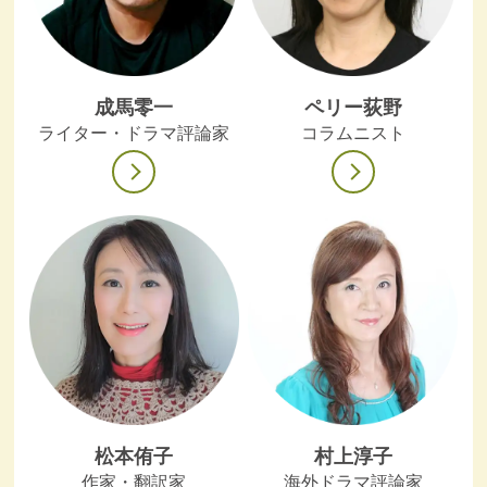
成馬零一
ペリー荻野
ライター・ドラマ評論家
コラムニスト
松本侑子
村上淳子
作家・翻訳家
海外ドラマ評論家