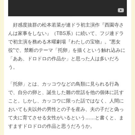
好感度抜群の松本若菜が連ドラ初主演作『西園寺さ
んは家事をしない』（TBS系）に続いて、フジ連ドラ
で初主演を務める木曜劇場『わたしの宝物』。‟悪女
役”で、禁断のテーマ「托卵」を描くという触れ込みに
「ああ、ドロドロの作品か」と思った人は多いだろ
う。
「托卵」とは、カッコウなどの鳥類に見られる行為
で、自分の卵と、誕生した雛の世話を他の個体に託す
こと。しかし、カッコウに限った話ではなく、人間に
おいても夫以外の男性との子を産み、夫の子だと偽っ
て夫に育てさせる女性がいるという……と書くと、ま
すますドロドロの作品と思うだろうか。