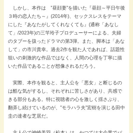
しかし、本作は ‟昼顔妻”を描いた『昼顔～平日午後
３時の恋人たち～』(2014年)、セックスレスをテーマ
にした『あなたがしてくれなくても』(通称「あなし
て」/2023年)の三竿玲子プロデューサーによる、夫婦
のタブーを扱ったドラマの第3弾。また、脚本は「あな
して」の市川貴幸。過去2作を観た人であれば、話題性
狙いの刺激的な作品ではなく、人間の心理を丁寧に描
いた作品であることが想像されるだろう。
実際、本作を観ると、主人公を「悪女」と断じるの
は酷な気がするし、それぞれに苦しさがあり、共感で
きる部分もある。特に視聴者の心を激しく揺さぶり、
翻弄し続けているのが、‟モラハラ夫”宏樹を演じる田中
圭の達者な芝居だ。
主人公で神崎美羽（松本）は、かつては大企業でバ