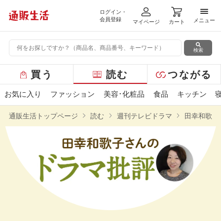
ログイン・
メニ
会員登録
メニュー
マイページ
カート
検索
グ
買う
読む
つながる
ロ
ー
お気に入り
ファッション
美容･化粧品
食品
キッチン
バ
ル
通販生活トップページ
読む
週刊テレビドラマ
田幸和歌子
メ
ニ
ュ
ー