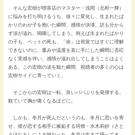
そんな宏樹が喫茶店のマスター・浅岡（北村一輝）
に悩みを打ち明けるうち、徐々に変化し、生まれたば
かりのわが子を抱いた瞬間、感情が決壊。訳も分から
ず涙が溢れ、嗚咽してしまう。例えば生まれたばかり
の子も、ペットの死も、「命」は視覚ではすぐに理解
できないのに、重みや温度を直に手にした瞬間に否応
なく実感を伴い、感情が溢れ出してしまうことはよく
ある。この宏樹の涙を観た瞬間、視聴者の多くの心は
宏樹サイドに寄っていく。
そこからの宏樹は一転、良いパパぶりを発揮する。
観ていて胸が痛くなるほどに。
しかも、冬月が死んだというのも、冬月に思いを寄
せ、彼が恋する相手に嫉妬する同僚・水木莉紗（さと
うほなみ）による嘘だった。冬月は生きて帰ってき