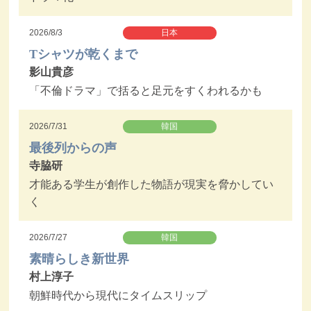
2026/8/3
日本
Tシャツが乾くまで
影山貴彦
「不倫ドラマ」で括ると足元をすくわれるかも
2026/7/31
韓国
最後列からの声
寺脇研
才能ある学生が創作した物語が現実を脅かしてい
く
2026/7/27
韓国
素晴らしき新世界
村上淳子
朝鮮時代から現代にタイムスリップ