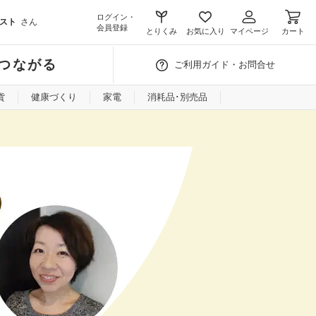
ログイン・
スト
さん
会員登録
とりくみ
お気に入り
マイページ
カート
つながる
ご利用ガイド・お問合せ
貨
健康づくり
家電
消耗品･別売品