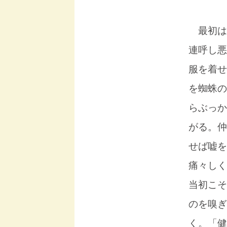
最初は
連呼し悪
服を着せ
を蜘蛛の
らぶっか
がる。仲
せば嘘を
痛々しく
当初こそ
のを嗅ぎ
く。「健