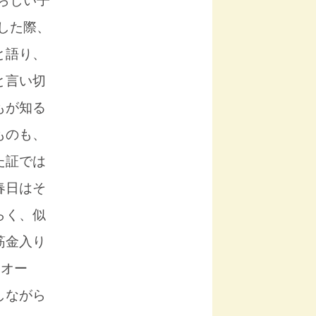
らしい子
した際、
と語り、
と言い切
もが知る
ものも、
た証では
春日はそ
らく、似
筋金入り
ーオー
しながら