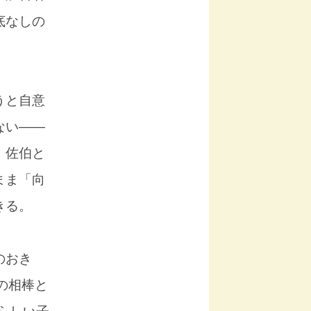
底なしの
うと自意
ない――
、佐伯と
まま「向
きる。
のおき
の相棒と