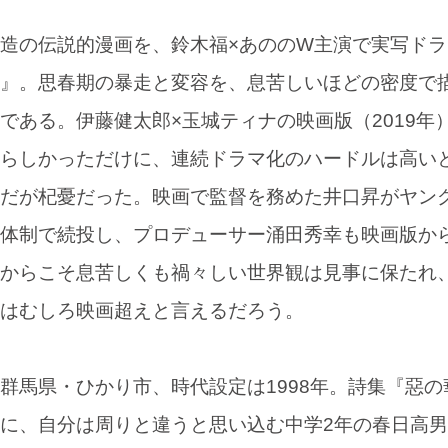
造の伝説的漫画を、鈴木福×あののW主演で実写ドラ
』。思春期の暴走と変容を、息苦しいほどの密度で
である。伊藤健太郎×玉城ティナの映画版（2019年
らしかっただけに、連続ドラマ化のハードルは高い
だが杞憂だった。映画で監督を務めた井口昇がヤン
体制で続投し、プロデューサー涌田秀幸も映画版か
からこそ息苦しくも禍々しい世界観は見事に保たれ
はむしろ映画超えと言えるだろう。
馬県・ひかり市、時代設定は1998年。詩集『惡の
に、自分は周りと違うと思い込む中学2年の春日高