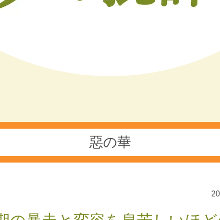
惡の華
2