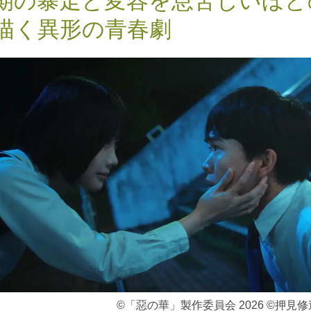
期の暴走と変容を息苦しいほど
描く異形の青春劇
©「惡の華」製作委員会 2026 ©押見