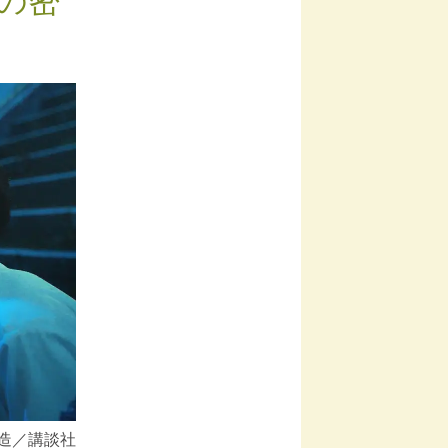
の密
修造／講談社