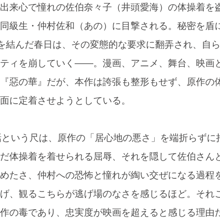
出来心で憧れの佐伯奈々子（井頭愛海）の体操着を
同級生・仲村佐和（あの）に目撃される。秘密を盾
”を結んだ春日は、その変態的な要求に翻弄され、自
ティを崩していく――。漫画、アニメ、舞台、映画
『惡の華』だが、本作は誇張も整形もせず、原作の
面に定着させようとしている。
話という尺は、原作の「居心地の悪さ」を端折らずに
だ体操着を着せられる屈辱、それを隠して佐伯さん
めたさ、仲村への恐怖と憧れが綯い交ぜになる過程
げ、観るこちらが逃げ場のなさを感じるほど。それ
作の毒であり、忠実度が映画を超えると感じる理由