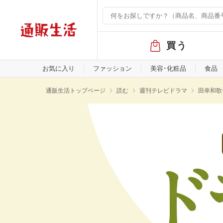
グ
買う
ロ
ー
バ
お気に入り
ファッション
美容･化粧品
食品
ル
メ
通販生活トップページ
読む
週刊テレビドラマ
田幸和歌
ニ
ュ
ー