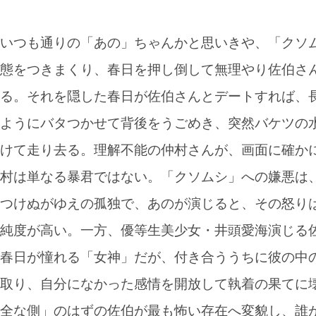
いつも通りの「あの」ちゃんかと思いきや、「クソ
態をつきまくり、春日を押し倒して無理やり佐伯さ
る。それを隠した春日が佐伯さんとデートすれば、
ようにバタつかせて背後をうごめき、突然バケツの
けて走り去る。理解不能の仲村さんが、画面に確か
村は単なる暴君ではない。「クソムシ」への嫌悪は
つけぬがゆえの孤独で、あのが演じると、その怒り
純度が高い。一方、優等生美少女・井頭愛海演じる
春日が憧れる「女神」だが、付き合ううちに彼の中
取り、自分になかった感情を開放して執着の果てに
全な側」のはずの佐伯が最も怖い存在へ変貌し、誰