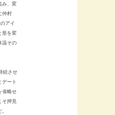
盗み、変
に仲村
らのアイ
と形を変
体温その
持続させ
とデート
を省略せ
こそ押見
だ。