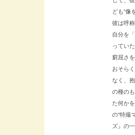
して、彼
ども”像
彼は呼称
自分を「
っていた
窮屈さを
おそらく
なく、抱
の種のも
た何かを
の“特撮
ズ』の一