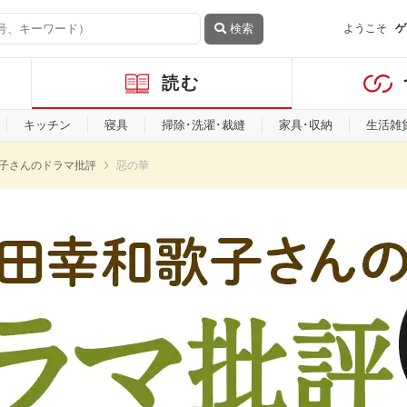
検索
ようこそ
ゲ
読む
キッチン
寝具
掃除･洗濯･裁縫
家具･収納
生活雑
子さんのドラマ批評
惡の華