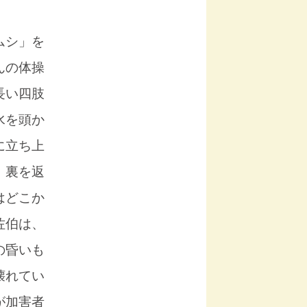
ムシ」を
んの体操
長い四肢
水を頭か
に立ち上
、裏を返
はどこか
佐伯は、
の昏いも
壊れてい
が加害者