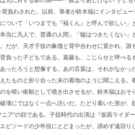
は光に対する影の側――一般よりあどけない“子ども
を背負わされた。以前、筆者が鈴木福にインタビュー
について「いつまでも『福くん』と呼んで欲しい」
本当に凡人で、普通の人間」「嘘はつきたくない」
。だが、天才子役の象徴と背中合わせに置かれ、誰
背負った子どもである。葛藤も、こじらせと呼べる
あったろうと想像する。あの言葉は、それがなかっ
えたものと折り合った末の着地のように聞こえる。
のを暗い衝動として噴き出させるが、鈴木福はおそ
破壊にではなく一点へ注いだ。たどり着いた形が、
マニア”の顔である。子役時代の出演は『仮面ライダ
エピソードの少年役にとどまったが、諦めず遠回り