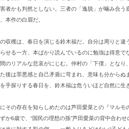
害者かも判然としない。三者の「逸脱」が噛み合う
、本作の白眉だ。
の収穫は、春日を演じる鈴木福だ。自分は周りと違
らせる一方、本ばかり読んでいるのに勉強は得意で
間のリアルな悲哀がにじむ。仲村の「下僕」となり
た後は罪悪感と自己矛盾に苛まれ、意味も分からぬ
を手探りする春日を、鈴木福は危ういほど自然に生
にその存在を知らしめたのは芦田愛菜との『マルモ
ずか6歳で、“国民の理想の孫”芦田愛菜の背中合わせ