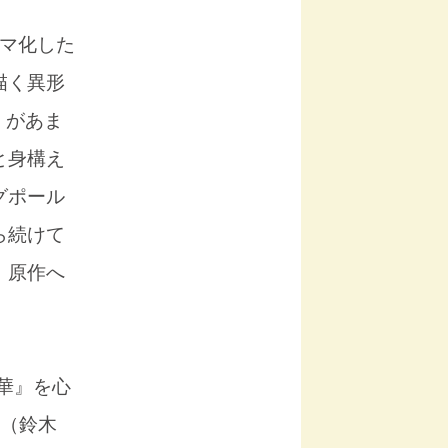
マ化した
描く異形
）があま
と身構え
グポール
ら続けて
、原作へ
華』を心
男（鈴木