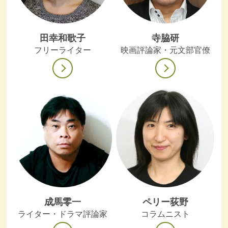
田幸和歌子
寺脇研
フリーライター
映画評論家・元文部官僚
成馬零一
ペリー荻野
ライター・ドラマ評論家
コラムニスト