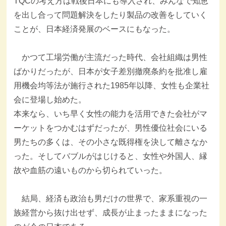
TQCの考え方は戦後日本にも導入され、みんなで知恵
を出し合って問題解決をしたり製品の改善をしていく
ことが、日本経済発展のベースにもなった。
かつて工場労働が主流だった時代、会社組織は男性
ばかりだったが、日本が女子差別撤廃条約を批准し雇
用機会均等法が施行された1985年以降、女性も企業社
会に登場し始めた。
本来なら、いち早く女性の能力を活用できた会社がマ
ーケットをつかむはずだったが、男性優位社会にいる
男たちの多くは、その小さな既得権を決して離さなか
った。そしてバブルがはじけると、女性や外国人、縁
故や血筋の遠いものから切られていった。
結局、経済も政治も男だけの世界で、家系重視の一
族経営から抜け出せず、成長が止まったままになった