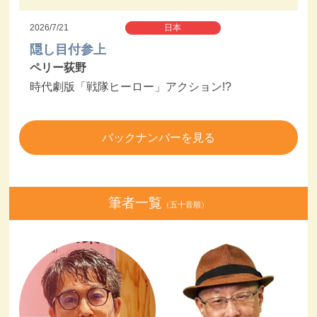
2026/7/21
日本
隠し目付参上
ペリー荻野
時代劇版「戦隊ヒーロー」アクション!?
バックナンバーを見る
筆者一覧
（五十音順）