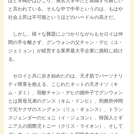
ほど学閥がはびこり、無名大学卒だと就職すら難しい
と言われている。そんな中で中卒というのは、もはや
社会上昇は不可能というほどのハードルの高さだ。
しかし、様々な難題にぶつかりながらもセロイは仲
間の手を離さず、グンウォンの父チャン・デヒ（ユ・
ジェミョン）が経営する業界最大手企業に挑戦し続け
る。
セロイと共に歩き始めたのは、天才肌でパーソナリ
ティ障害を抱える、こじれたネットの天才イソ（キ
ム・ダミ）、宿敵チャン・デヒの婚外子でグンウォン
とは異母兄弟のグンス（キム・ドンヒ）、刑務所仲間
で元ヤクザのスングォン（リュ・ギョンス）、トラン
スジェンダーのヒョニ（イ・ジュヨン）、韓国人とギ
ニア人の国際児トニー（クリス・ライオン）、そして