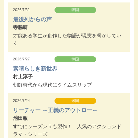
2026/7/31
韓国
最後列からの声
寺脇研
才能ある学生が創作した物語が現実を脅かしてい
く
2026/7/27
韓国
素晴らしき新世界
村上淳子
朝鮮時代から現代にタイムスリップ
2026/7/24
米国
リーチャー ～正義のアウトロー～
池田敏
すでにシーズン５も製作！ 人気のアクションド
ラマ・シリーズ