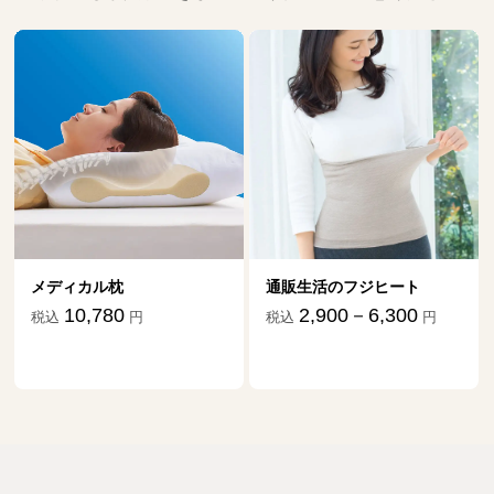
メディカル枕
通販生活のフジヒート
ダ
祖
10,780
2,900－6,300
税込
円
税込
円
税