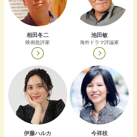
相田冬二
池田敏
映画批評家
海外ドラマ評論家
伊藤ハルカ
今祥枝