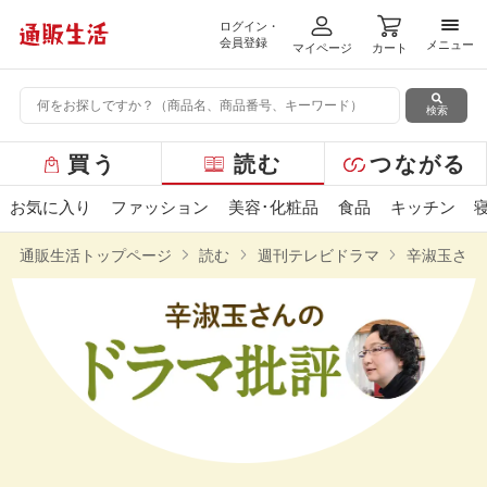
ログイン・
メニ
会員登録
メニュー
マイページ
カート
検索
グ
買う
読む
つながる
ロ
ー
お気に入り
ファッション
美容･化粧品
食品
キッチン
バ
ル
通販生活トップページ
読む
週刊テレビドラマ
辛淑玉さん
メ
ニ
ュ
ー