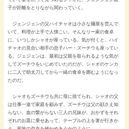
子が距離をとりながら関わっていく。
ジェンジェンの父ハイチャオは小さな麺屋を営んで
いて、料理が上手で人懐こい。そんなリー家の食卓
に、いつしかシャオが座っている。気が付くと、ハイ
チャオの見合い相手の息子ハー・ズーチウも座ってい
る。ジェジェンは、最初は父親を取られるような気が
してズーチウをいじめていたのだが、シャオのケンカ
に二人で助太刀してから一緒の食卓を囲むようになっ
たのだ。
シャオもズーチウも共に母に捨てられ、シャオの父
は仕事一途で家庭を顧みず、ズーチウは父の顔さえ知
らない。血の繋がらない三人の兄妹が、おかずをそれ
ぞれのお皿に乗せあって、テーブルの上を箸が行きか
う。家族の存在を確かめあうかのように。