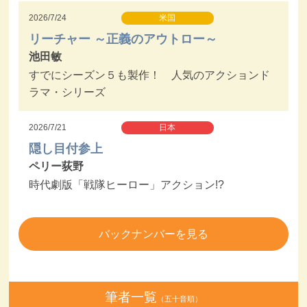
2026/7/24
米国
リーチャー ～正義のアウトロー～
池田敏
すでにシーズン５も製作！ 人気のアクションド
ラマ・シリーズ
2026/7/21
日本
隠し目付参上
ペリー荻野
時代劇版「戦隊ヒーロー」アクション!?
バックナンバーを見る
筆者一覧
（五十音順）