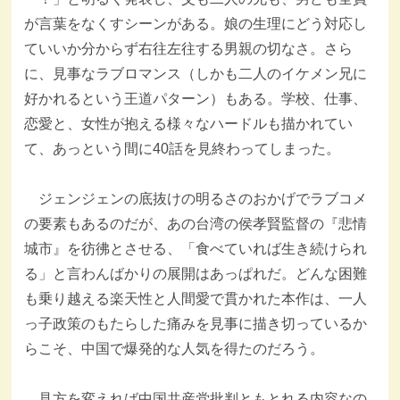
が言葉をなくすシーンがある。娘の生理にどう対応し
ていいか分からず右往左往する男親の切なさ。さら
に、見事なラブロマンス（しかも二人のイケメン兄に
好かれるという王道パターン）もある。学校、仕事、
恋愛と、女性が抱える様々なハードルも描かれてい
て、あっという間に40話を見終わってしまった。
ジェンジェンの底抜けの明るさのおかげでラブコメ
の要素もあるのだが、あの台湾の侯孝賢監督の『悲情
城市』を彷彿とさせる、「食べていれば生き続けられ
る」と言わんばかりの展開はあっぱれだ。どんな困難
も乗り越える楽天性と人間愛で貫かれた本作は、一人
っ子政策のもたらした痛みを見事に描き切っているか
らこそ、中国で爆発的な人気を得たのだろう。
見方を変えれば中国共産党批判ともとれる内容なの