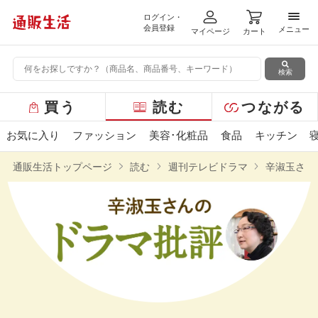
ログイン・
メニ
会員登録
メニュー
マイページ
カート
検索
グ
買う
読む
つながる
ロ
ー
お気に入り
ファッション
美容･化粧品
食品
キッチン
バ
ル
通販生活トップページ
読む
週刊テレビドラマ
辛淑玉さん
メ
ニ
ュ
ー