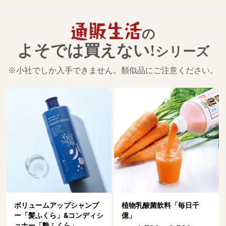
の
よそでは買えない!
シリーズ
※小社でしか入手できません。類似品にご注意ください。
搾り立てエゴマ油
1,890－3,780
税込
円
植物乳酸菌飲料「毎日千
億」