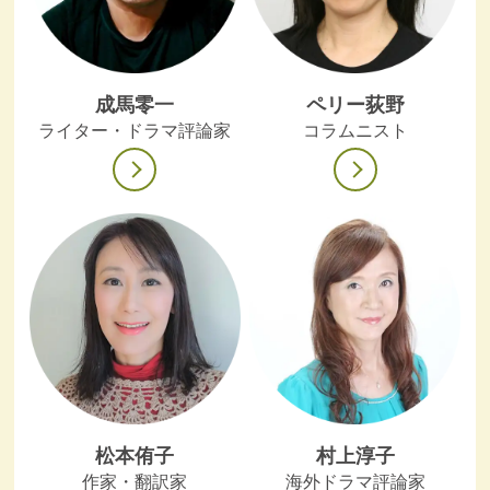
成馬零一
ペリー荻野
ライター・ドラマ評論家
コラムニスト
松本侑子
村上淳子
作家・翻訳家
海外ドラマ評論家