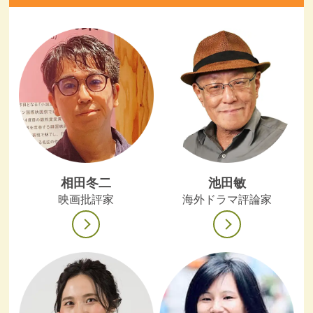
相田冬二
池田敏
映画批評家
海外ドラマ評論家