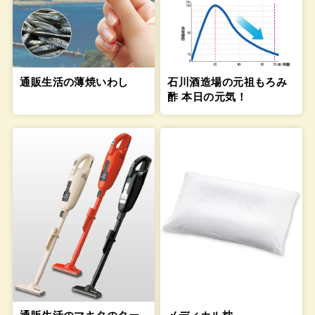
通販生活の薄焼いわし
石川酒造場の元祖もろみ
酢 本日の元気！