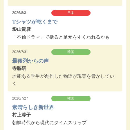
2026/8/3
日本
Tシャツが乾くまで
影山貴彦
「不倫ドラマ」で括ると足元をすくわれるかも
2026/7/31
韓国
最後列からの声
寺脇研
才能ある学生が創作した物語が現実を脅かしてい
く
2026/7/27
韓国
素晴らしき新世界
村上淳子
朝鮮時代から現代にタイムスリップ