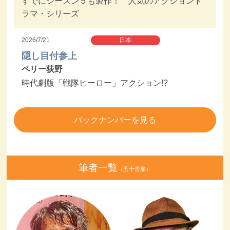
すでにシーズン５も製作！ 人気のアクションド
ラマ・シリーズ
2026/7/21
日本
隠し目付参上
ペリー荻野
時代劇版「戦隊ヒーロー」アクション!?
バックナンバーを見る
筆者一覧
（五十音順）