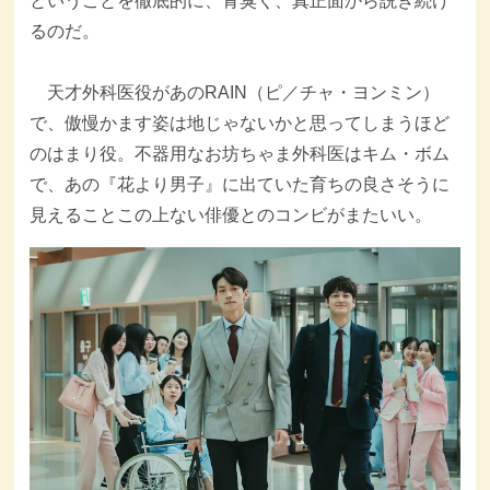
ということを徹底的に、青臭く、真正面から説き続け
るのだ。
天才外科医役があのRAIN（ピ／チャ・ヨンミン）
で、傲慢かます姿は地じゃないかと思ってしまうほど
のはまり役。不器用なお坊ちゃま外科医はキム・ボム
で、あの『花より男子』に出ていた育ちの良さそうに
見えることこの上ない俳優とのコンビがまたいい。