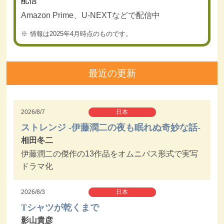
配信
Amazon Prime、U-NEXTなどで配信中
情報は2025年4月時点のものです。
最近の更新
2026/8/7
日本
ストレンジ -伊藤潤二の夜も眠れぬ奇妙な話-
相田冬二
伊藤潤二の傑作の13作品をオムニバス形式で実写
ドラマ化
2026/8/3
日本
Tシャツが乾くまで
影山貴彦