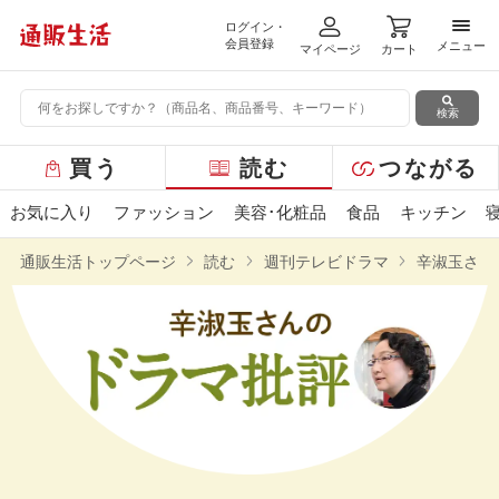
ログイン・
メニ
会員登録
メニュー
マイページ
カート
検索
グ
買う
読む
つながる
ロ
ー
お気に入り
ファッション
美容･化粧品
食品
キッチン
バ
ル
通販生活トップページ
読む
週刊テレビドラマ
辛淑玉さん
メ
ニ
ュ
ー