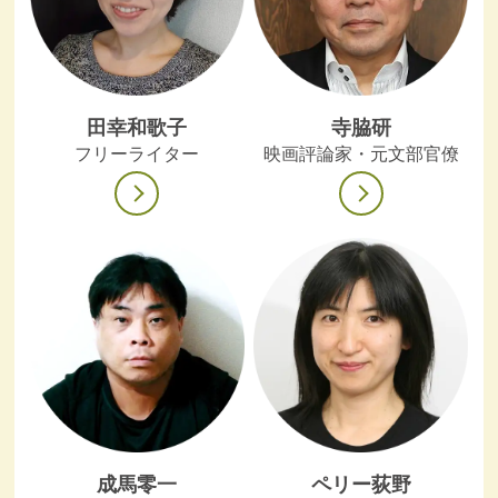
田幸和歌子
寺脇研
フリーライター
映画評論家・元文部官僚
成馬零一
ペリー荻野