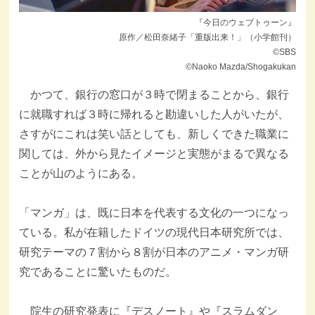
『今日のウェブトゥーン』
原作／松田奈緒子「重版出来！」（小学館刊）
©SBS
©Naoko Mazda/Shogakukan
かつて、銀行の窓口が３時で閉まることから、銀行
に就職すれば３時に帰れると勘違いした人がいたが、
さすがにこれは笑い話としても、新しくできた職業に
関しては、外から見たイメージと実態がまるで異なる
ことが山のようにある。
「マンガ」は、既に日本を代表する文化の一つになっ
ている。私が在籍したドイツの現代日本研究所では、
研究テーマの７割から８割が日本のアニメ・マンガ研
究であることに驚いたものだ。
院生の研究発表に『デスノート』や『スラムダン