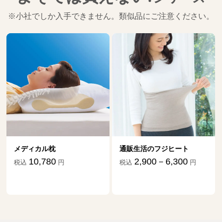
※小社でしか入手できません。類似品にご注意ください。
通販生活のフジヒート
ダニ捕りマット「これが
祖だ」
2,900－6,300
税込
円
1,870－17,634
税込