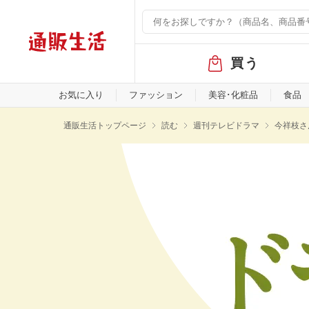
グ
買う
ロ
ー
バ
お気に入り
ファッション
美容･化粧品
食品
ル
メ
通販生活トップページ
読む
週刊テレビドラマ
今祥枝さ
ニ
ュ
ー