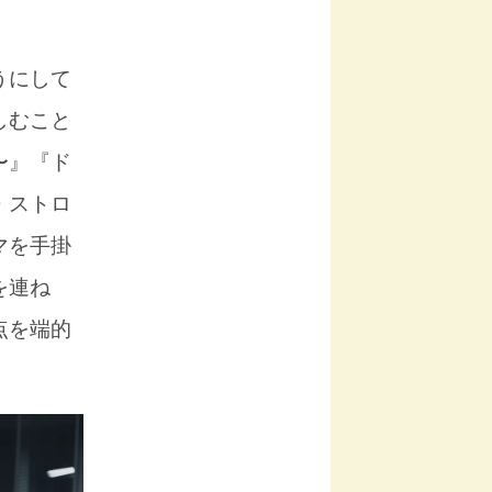
うにして
しむこと
〜』『ド
・ストロ
マを手掛
を連ね
点を端的