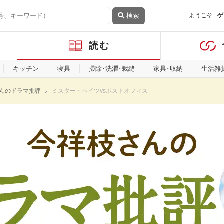
検索
ようこそ
ゲ
読む
キッチン
寝具
掃除･洗濯･裁縫
家具･収納
生活雑
んのドラマ批評
ミスター・ベイツvsポストオフィス