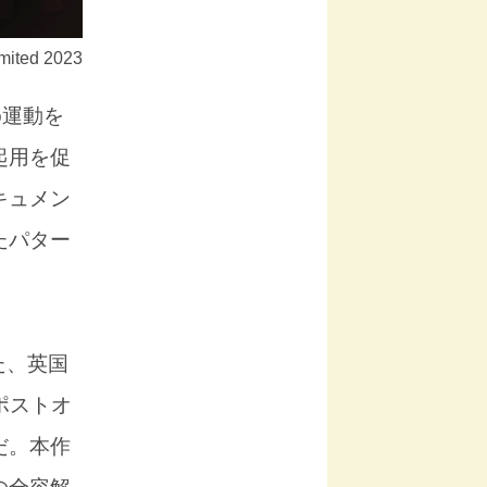
mited 2023
o運動を
起用を促
キュメン
たパター
た、英国
ポストオ
だ。本作