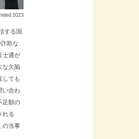
mited 2023
括する国
や詐欺な
富士通が
大な欠陥
直しても
問い合わ
不足額の
される
くの当事