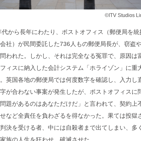
©ITV Studios Li
年代から長年にわたり、ポストオフィス（郵便局を統
会社）が民間委託した736人もの郵便局長が、窃盗
問われた。しかし、それは完全なる冤罪で、原因は
フィスに納入した会計システム「ホライゾン」に重
。英国各地の郵便局では何度数字を確認し、入力し
字が合わない事案が発生したが、ポストオフィスに
問題があるのはあなただけだ」と言われて、契約上
せなど全責任を負わざるを得なかった。果ては投獄
判決を受ける者、中には自殺者まで出てしまい、多
家族の人生を狂わせ、破滅させた。