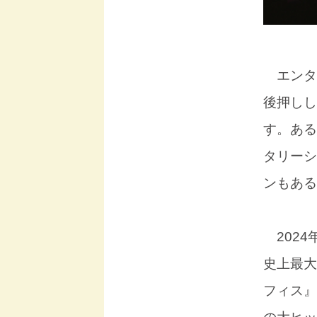
エンター
後押しし
す。ある
タリーシ
ンもある
2024
史上最大
フィス』