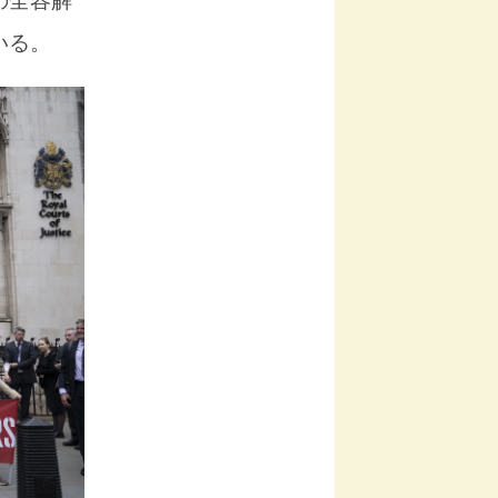
の全容解
いる。