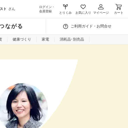
ログイン・
スト
さん
会員登録
とりくみ
お気に入り
マイページ
カート
つながる
ご利用ガイド・お問合せ
貨
健康づくり
家電
消耗品･別売品