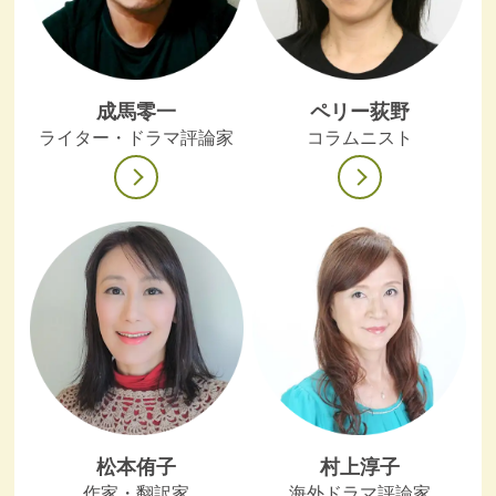
成馬零一
ペリー荻野
ライター・ドラマ評論家
コラムニスト
松本侑子
村上淳子
作家・翻訳家
海外ドラマ評論家