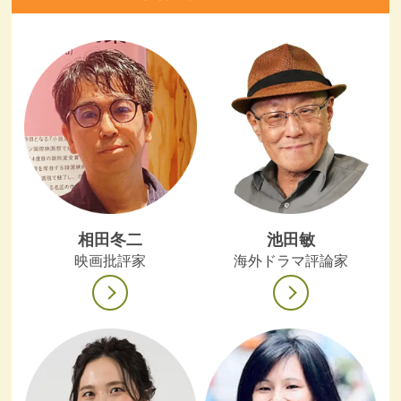
相田冬二
池田敏
映画批評家
海外ドラマ評論家