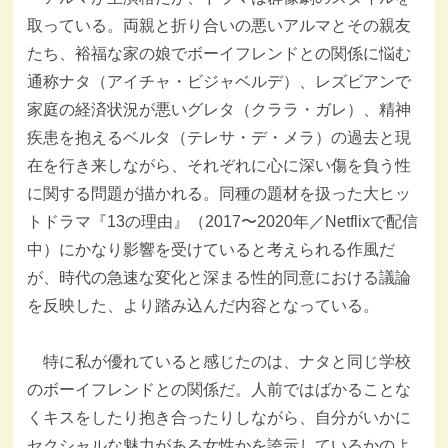
取っている。両親と折り合いの悪いアルマとその親友
たち、裕福な家の娘でボーイフレンドとの関係に悩む
通称ナタ（アイチャ・ビジャベルデ）、レズビアンで
家庭の経済状況が悪いグレタ（クララ・ガレ）、精神
疾患を抱えるベルタ（テレサ・デ・メラ）の過去と現
在を行き来しながら、それぞれに心に深い傷を負う性
に関する問題が描かれる。同種の題材を扱った大ヒッ
トドラマ『13の理由』（2017〜2020年／Netflixで配信
中）にかなり影響を受けていると考えられる作風だ
が、時代の急速な変化と深まる性的同意における議論
を反映した、より踏み込んだ内容となっている。
特に私が優れていると感じたのは、ナタと同じ学校
のボーイフレンドとの関係だ。人前ではばかることな
くキスをしたり抱き合ったりしながら、自分がいかに
セクシャルな魅力がある女性かを誇示しているかのよ