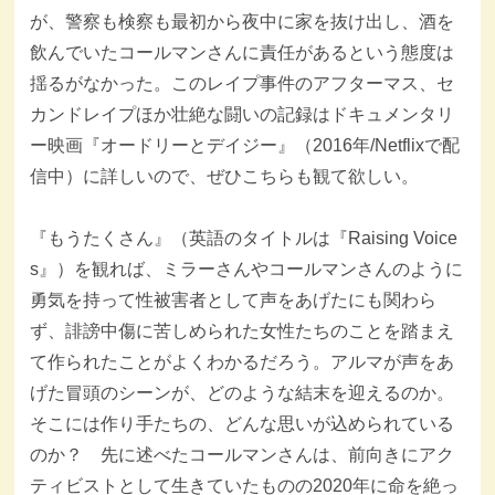
が、警察も検察も最初から夜中に家を抜け出し、酒を
飲んでいたコールマンさんに責任があるという態度は
揺るがなかった。このレイプ事件のアフターマス、セ
カンドレイプほか壮絶な闘いの記録はドキュメンタリ
ー映画『オードリーとデイジー』（2016年/Netflixで配
信中）に詳しいので、ぜひこちらも観て欲しい。
『もうたくさん』（英語のタイトルは『Raising Voice
s』）を観れば、ミラーさんやコールマンさんのように
勇気を持って性被害者として声をあげたにも関わら
ず、誹謗中傷に苦しめられた女性たちのことを踏まえ
て作られたことがよくわかるだろう。アルマが声をあ
げた冒頭のシーンが、どのような結末を迎えるのか。
そこには作り手たちの、どんな思いが込められている
のか？ 先に述べたコールマンさんは、前向きにアク
ティビストとして生きていたものの2020年に命を絶っ