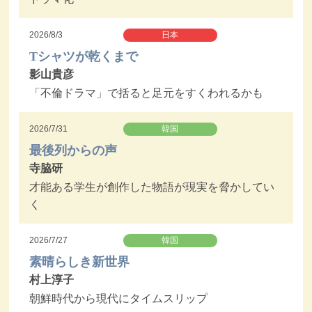
2026/8/3
日本
Tシャツが乾くまで
影山貴彦
「不倫ドラマ」で括ると足元をすくわれるかも
2026/7/31
韓国
最後列からの声
寺脇研
才能ある学生が創作した物語が現実を脅かしてい
く
2026/7/27
韓国
素晴らしき新世界
村上淳子
朝鮮時代から現代にタイムスリップ