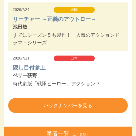
2026/7/24
米国
リーチャー ～正義のアウトロー～
池田敏
すでにシーズン５も製作！ 人気のアクションド
ラマ・シリーズ
2026/7/21
日本
隠し目付参上
ペリー荻野
時代劇版「戦隊ヒーロー」アクション!?
バックナンバーを見る
筆者一覧
（五十音順）