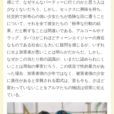
感じで、なぜそんなパーティーに行くのかと思う人は
少なくないだろう。しかし、セックスに興味を持ち、
社交的で好奇心の強い少女たちが危険な目に遭うこと
について、それを全て彼女たちの「軽率な行動の結
果」だと断ずることは間違いである。アルコールやド
ラッグ、タバコがこれほどティーンエイジャーの身近
なものである社会にも大いに疑問を感じるが、いずれ
にせよ加害者が悪いことは明らかだからだ。しかし、
なぜかこの当たり前の認識が、いまだに認められにく
いことは周知の事実だろう。この状況で性的暴力があ
った場合、加害者側の少年ではなく、被害者側の少女
に責任があると非難される図式は、昔も今も、さほど
変わっていないことをアルマたちの物語は切実に伝え
ている。