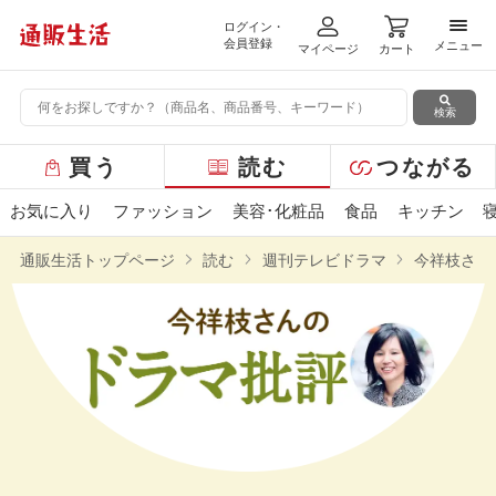
ログイン・
メニ
会員登録
メニュー
マイページ
カート
検索
グ
買う
読む
つながる
ロ
ー
お気に入り
ファッション
美容･化粧品
食品
キッチン
バ
ル
通販生活トップページ
読む
週刊テレビドラマ
今祥枝さん
メ
ニ
ュ
ー