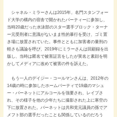
シャネル・ミラーさんは2015年、名門スタンフォー
ド大学の構内の宿舎で開かれたパーティーに参加し、
当時20歳だった水泳部のスター選手ブロック・ターナ
ー元受刑者に意識がないまま性的暴行を受け、ゴミ置
き場に放置されていた。事件とともに加害者の量刑の
軽さも議論を呼び、2019年にミラーさんは回顧録を出
版し、当時は匿名で被害証言をしたが実名と素顔を明
かしてメディアに改めて被害の件を訴えた。
もう一人のデイジー・コールマンさんは、2012年の
14歳の時に参加したホームパーティで19歳のマシュ
ー・バーネットにアルコールを強要され、レイプさ
れ、その様子を他の少年たちに撮影された上に寒空の
下に放置された。バーネットは共和党元議員の孫でア
メフト部の選手だったことも関係しているのだろう