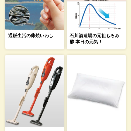
通販生活の薄焼いわし
石川酒造場の元祖もろみ
酢 本日の元気！