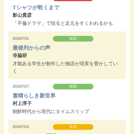
Tシャツが乾くまで
影山貴彦
「不倫ドラマ」で括ると足元をすくわれるかも
2026/7/31
韓国
最後列からの声
寺脇研
才能ある学生が創作した物語が現実を脅かしてい
く
2026/7/27
韓国
素晴らしき新世界
村上淳子
朝鮮時代から現代にタイムスリップ
2026/7/24
米国