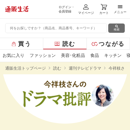
ログイン・
メニ
会員登録
メニュー
マイページ
カート
検索
グ
買う
読む
つながる
ロ
ー
お気に入り
ファッション
美容･化粧品
食品
キッチン
バ
ル
通販生活トップページ
読む
週刊テレビドラマ
今祥枝さん
メ
ニ
ュ
ー