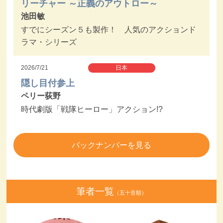
リーチャー ～正義のアウトロー～
池田敏
すでにシーズン５も製作！ 人気のアクションド
ラマ・シリーズ
2026/7/21
日本
隠し目付参上
ペリー荻野
時代劇版「戦隊ヒーロー」アクション!?
バックナンバーを見る
筆者一覧
（五十音順）