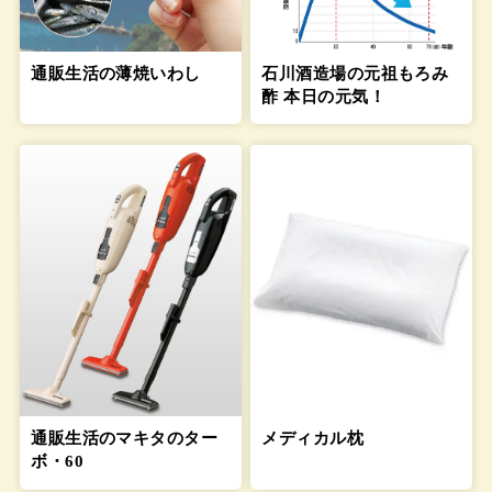
通販生活の薄焼いわし
石川酒造場の元祖もろみ
酢 本日の元気！
通販生活のマキタのター
メディカル枕
ボ・60