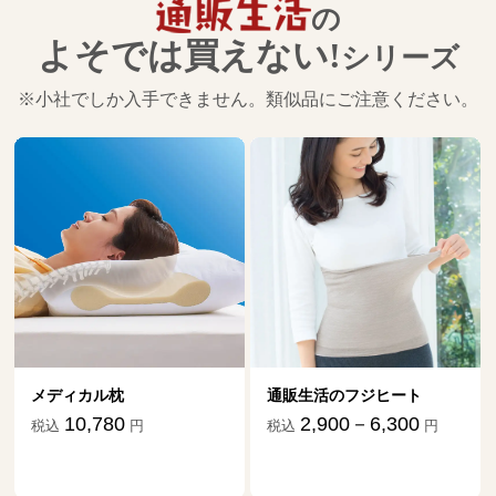
の
よそでは買えない!
シリーズ
※小社でしか入手できません。類似品にご注意ください。
メディカル枕
通販生活のフジヒート
10,780
2,900－6,300
税込
円
税込
円