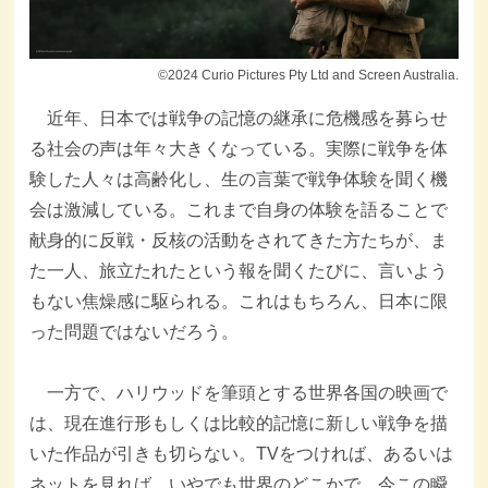
©2024 Curio Pictures Pty Ltd and Screen Australia.
近年、日本では戦争の記憶の継承に危機感を募らせ
る社会の声は年々大きくなっている。実際に戦争を体
験した人々は高齢化し、生の言葉で戦争体験を聞く機
会は激減している。これまで自身の体験を語ることで
献身的に反戦・反核の活動をされてきた方たちが、ま
た一人、旅立たれたという報を聞くたびに、言いよう
もない焦燥感に駆られる。これはもちろん、日本に限
った問題ではないだろう。
一方で、ハリウッドを筆頭とする世界各国の映画で
は、現在進行形もしくは比較的記憶に新しい戦争を描
いた作品が引きも切らない。TVをつければ、あるいは
ネットを見れば、いやでも世界のどこかで、今この瞬