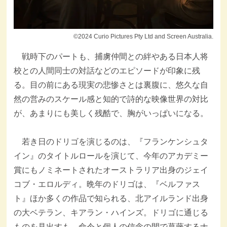
©2024 Curio Pictures Pty Ltd and Screen Australia.
戦時下のパートも、捕虜仲間との絆やある日本人将
校との人間同士の対話などのエピソードが印象に残
る。目の前にある現実の悲惨さとは裏腹に、悠久な自
然の営みのスケール感と知的で詩的な映像世界の対比
が、あまりにも美しく残酷で、胸がいっぱいになる。
若き日のドリゴを演じるのは、『フランケンシュタ
イン』のタイトルロールを演じて、今年のアカデミー
賞にもノミネートされたオーストラリア出身のジェイ
コブ・エロルディ。晩年のドリゴは、『ベルファス
ト』ほか多くの作品で知られる、北アイルランド出身
の大ベテラン、キアラン・ハインズ。ドリゴに通じる
ものを見出すも、命令と個人の信念の間で葛藤するナ