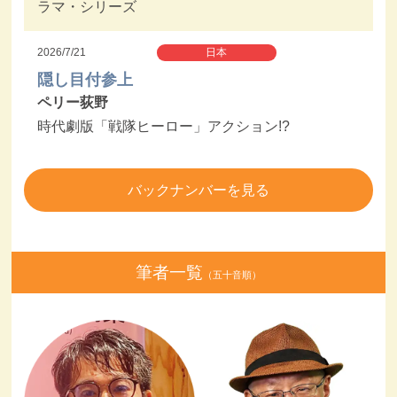
ラマ・シリーズ
2026/7/21
日本
隠し目付参上
ペリー荻野
時代劇版「戦隊ヒーロー」アクション!?
バックナンバーを見る
筆者一覧
（五十音順）