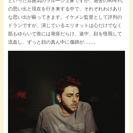
といった雰囲気のラルーシュ家ですが、過去の90年代
の思い出と現在を行き来する中で、それぞれわけあり
な思い出が蘇ってきます。イケメン監督として評判の
ドランですが、演じているエリオットは心だけでなく
肌もゆらいで首には発疹だらけ、途中、顔を怪我して
流血し、ずっと顔の真ん中に傷跡が……。