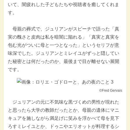
いて、闇疲れした子どもたちや視聴者を癒してくれま
す。
母親の葬式で、ジュリアンがスピーチで語った「真
実の醜さと皮肉は私を暗闇に陥れる」「真実と真実を
包む光がついに母と一つとなった」というセリフが意
味深でした。ジュリアンとミレイユがずっと隠してい
た秘密とは何だったのか、最後まで目が離せない展開
です。
©Fred Gervais
ジュリアンの元に不気味な黒づくめの男性が現れた
と思ったら大学の教師だったとか、母親の遺体にマニ
キュアを施しながら満足げに笑みを浮かべて母を見下
ろすミレイユとか、ドゥニやエリオットが料理するシ