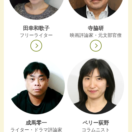
田幸和歌子
寺脇研
フリーライター
映画評論家・元文部官僚
成馬零一
ペリー荻野
ライター・ドラマ評論家
コラムニスト