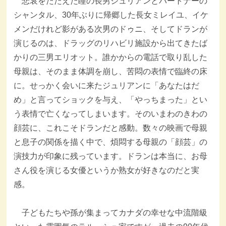
悲哀をたたえた瞳の長男ジュリアンとパートナーの
シャンタル、30年ぶりに帰郷した長女ミレイユ、イケ
メンだけれど影がある次男のドゥニ、そしてドランが
演じるのは、ドラッグのリハビリ施設から出てきたば
かりの三男エリオット。誰かからの電話で取り乱した
母親は、そのまま体調を崩し、苦悶の表情で臨終の床
に。せっかく会いに来たジュリアンに「あなたはだ
め」と言ってショックを与え、「やっちまった」とい
う表情で亡くなってしまいます。そのいまわのきわの
顔芸に、これこそドランだと感動。数々の映画で母親
と息子の関係を描く中で、煩悶する母親の「顔芸」の
演技力が印象に残っています。ドランは本当に、お母
さん役を演じる女優というか熟女が好きなのだと実
感。
子どもたちや孫が集まってカナダの幸せな中流階級