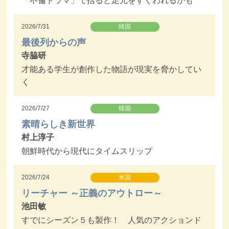
「不倫ドラマ」で括ると足元をすくわれるかも
2026/7/31
韓国
最後列からの声
寺脇研
才能ある学生が創作した物語が現実を脅かしてい
く
2026/7/27
韓国
素晴らしき新世界
村上淳子
朝鮮時代から現代にタイムスリップ
2026/7/24
米国
リーチャー ～正義のアウトロー～
池田敏
すでにシーズン５も製作！ 人気のアクションド