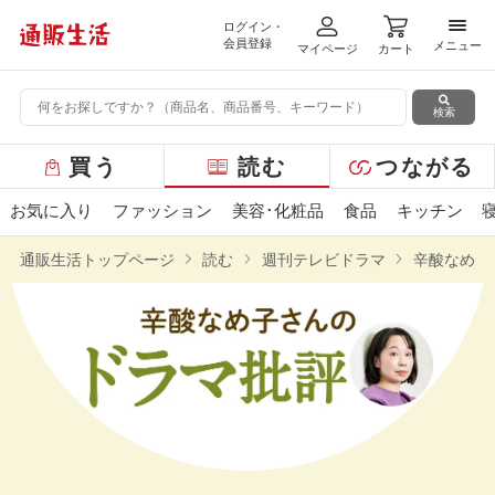
ログイン・
メニ
会員登録
メニュー
マイページ
カート
検索
グ
買う
読む
つながる
ロ
ー
お気に入り
ファッション
美容･化粧品
食品
キッチン
バ
ル
通販生活トップページ
読む
週刊テレビドラマ
辛酸なめ子
メ
ニ
ュ
ー