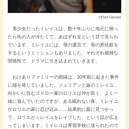
©Fred Gervais
美少女だったミレイユは、数十年ぶりに地元に帰っ
たら街の人が冷たくて、あばずれ女という目で見られ
ています。ミレイユには、母の遺言で、母の死化粧を
するというミッションもありました。それぞれ複雑な
関係性で、ドラマに引き込まれていきます。
わけありファミリーの因縁は、30年前に起きた事件
に端を発していました。ジュリアンと妹のミレイユ、
向かいに住むゴドロー家のロリエは仲が良く、よく一
緒に遊んでいたのですが、ある眠れない夜、ミレイユ
がロリエの家に忍び込み……結果的に親に見つかっ
て、ロリエがミレイユをレイプした、という話が広ま
ってしまいます。ミイレユは寄宿学校に送られたので