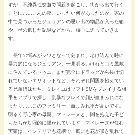
すが、不純異性交遊で問題を起こし、街から出て行く
ことに……。あの夜、いったい何があったのか、家の
中で見つかったジュリアンの思い出の物品が入った箱
や、母の遺した記録などから、核心に迫っていきま
す。
長年の悩みがシワとなって刻まれ、老け込んで時に
暴力的になるジュリアン、一見明るいけれどゴミ屋敷
に住んでいるドゥニ、まだ完全にドラッグから抜け切
れていないエリオットなど、それぞれ問題を抱えてい
る兄弟姉妹たち。ミレイユはソフトSMをプレイする相
手をアプリで探し、乱暴なプレイで顔が血まみれにな
ったり……このファミリー、血まみれ率が高いです。
明るく野心家の母親、マドレーヌと、闇を抱えた子ど
もたちが対照的に描かれています。マドレーヌが住む
実家は、インテリアも花柄で、庭にも花が咲き乱れて