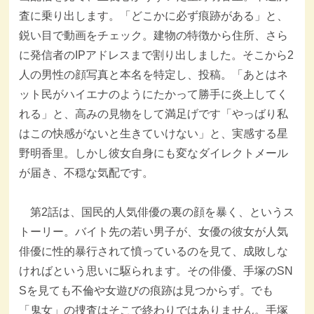
査に乗り出します。「どこかに必ず痕跡がある」と、
鋭い目で動画をチェック。建物の特徴から住所、さら
に発信者のIPアドレスまで割り出しました。そこから2
人の男性の顔写真と本名を特定し、投稿。「あとはネ
ット民がハイエナのようにたかって勝手に炎上してく
れる」と、高みの見物をして満足げです「やっばり私
はこの快感がないと生きていけない」と、実感する星
野明香里。しかし彼女自身にも変なダイレクトメール
が届き、不穏な気配です。
第2話は、国民的人気俳優の裏の顔を暴く、というス
トーリー。バイト先の若い男子が、女優の彼女が人気
俳優に性的暴行されて憤っているのを見て、成敗しな
ければという思いに駆られます。その俳優、手塚のSN
Sを見ても不倫や女遊びの痕跡は見つからず。でも
「鬼女」の捜査はそこで終わりではありません。手塚