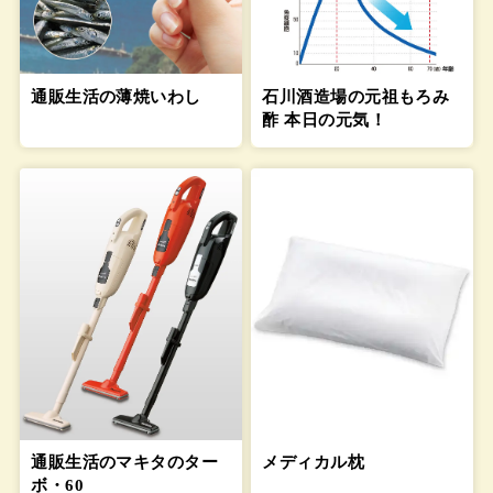
通販生活の薄焼いわし
石川酒造場の元祖もろみ
酢 本日の元気！
通販生活のマキタのター
メディカル枕
ボ・60