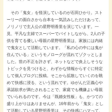
その「鬼女」を怪演しているのが石田ひかり。スト
ーリーの面白さから台本を一気読みしただけあって、
ノリノリで主人公の星野明香里を演じています。一
見、平凡な主婦でスーパーでバイトしながら、2人の子
供を育てる優しい母親の星野明香里は、家族には内緒
で鬼女として活動しています。「私の心の中には鬼が
住んでいる」というモノローグが流れてゾクッとしま
した。世の不正を許さず、ネットなどで炎上しそうな
トピックを見つけると、わずかな情報からすぐに特定
して個人ブログに投稿。そこから拡散していくのを眺
めて快感に浸る、という流れです。ゆがんだ正義心や
承認欲求が満たされることで、家庭でも機嫌よい母親
でいられるのです。今は「既婚女性板」も、かつての
盛り上がりはありませんが、16年前から「鬼女」とし
て活動している星野明香里は、その快感にハマって、