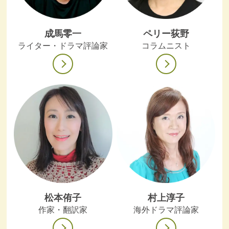
成馬零一
ペリー荻野
ライター・ドラマ評論家
コラムニスト
松本侑子
村上淳子
作家・翻訳家
海外ドラマ評論家