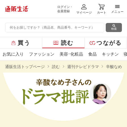
ログイン・
メニ
会員登録
メニュー
マイページ
カート
検索
グ
買う
読む
つながる
ロ
ー
お気に入り
ファッション
美容･化粧品
食品
キッチン
バ
ル
通販生活トップページ
読む
週刊テレビドラマ
辛酸なめ子
メ
ニ
ュ
ー