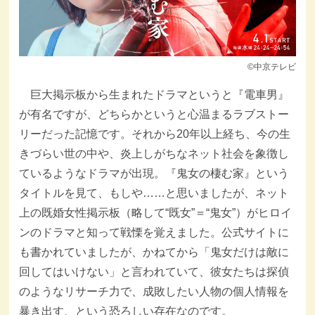
©中京テレビ
巨大掲示板から生まれたドラマというと『電車男』
が有名ですが、どちらかというと心温まるラブストー
リーだった記憶です。それから20年以上経ち、今の生
きづらい世の中や、炎上しがちなネット社会を象徴し
ているようなドラマが出現。『鬼女の棲む家』という
タイトルを見て、もしや……と思いましたが、ネット
上の既婚女性掲示板（略して“既女”＝“鬼女”）がヒロイ
ンのドラマと知って戦慄を覚えました。公式サイトに
も書かれていましたが、かねてから「鬼女だけは敵に
回してはいけない」と言われていて、彼女たちは探偵
のようなリサーチ力で、成敗したい人物の個人情報を
暴き出す、という恐ろしい存在なのです。