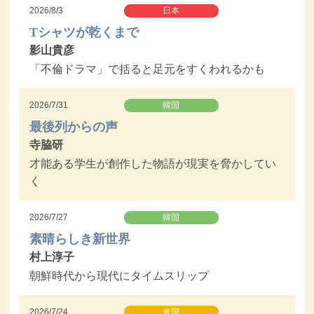
2026/8/3
日本
Tシャツが乾くまで
影山貴彦
「不倫ドラマ」で括ると足元をすくわれるかも
2026/7/31
韓国
最後列からの声
寺脇研
才能ある学生が創作した物語が現実を脅かしてい
く
2026/7/27
韓国
素晴らしき新世界
村上淳子
朝鮮時代から現代にタイムスリップ
2026/7/24
米国