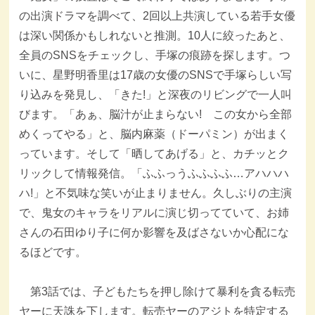
の出演ドラマを調べて、2回以上共演している若手女優
は深い関係かもしれないと推測。10人に絞ったあと、
全員のSNSをチェックし、手塚の痕跡を探します。つ
いに、星野明香里は17歳の女優のSNSで手塚らしい写
り込みを発見し、「きた!」と深夜のリビングで一人叫
びます。「あぁ、脳汁が止まらない! この女から全部
めくってやる」と、脳内麻薬（ドーパミン）が出まく
っています。そして「晒してあげる」と、カチッとク
リックして情報発信。「ふふっうふふふふ…アハハハ
ハ!」と不気味な笑いが止まりません。久しぶりの主演
で、鬼女のキャラをリアルに演じ切ってていて、お姉
さんの石田ゆり子に何か影響を及ばさないか心配にな
るほどです。
第3話では、子どもたちを押し除けて暴利を貪る転売
ヤーに天誅を下します。転売ヤーのアジトを特定する