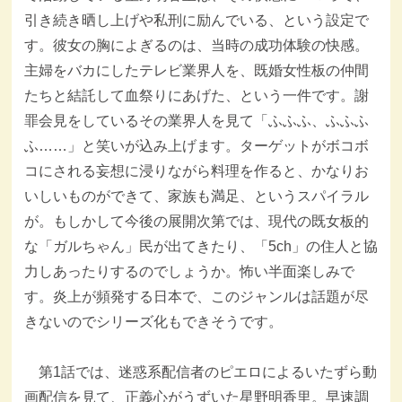
引き続き晒し上げや私刑に励んでいる、という設定で
す。彼女の胸によぎるのは、当時の成功体験の快感。
主婦をバカにしたテレビ業界人を、既婚女性板の仲間
たちと結託して血祭りにあげた、という一件です。謝
罪会見をしているその業界人を見て「ふふふ、ふふふ
ふ……」と笑いが込み上げます。ターゲットがボコボ
コにされる妄想に浸りながら料理を作ると、かなりお
いしいものができて、家族も満足、というスパイラル
が。もしかして今後の展開次第では、現代の既女板的
な「ガルちゃん」民が出てきたり、「5ch」の住人と協
力しあったりするのでしょうか。怖い半面楽しみで
す。炎上が頻発する日本で、このジャンルは話題が尽
きないのでシリーズ化もできそうです。
第1話では、迷惑系配信者のピエロによるいたずら動
画配信を見て、正義心がうずいた星野明香里。早速調