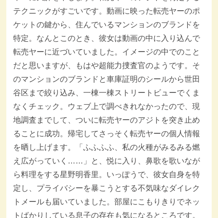
テクニックがすごいです。動画に映った転売ヤーのポ
ケットの鍵から、住んでいるマンションのブランドを
特定。なんとこのとき、彼女は動画の中に入り込んで
転売ヤーに近づいていました。イメージの中でのこと
だと思いますが、もはや超能力捜査官のようです。そ
のマンションのブランドと車庫証明のシールから世田
谷区まで絞り込み、一棟一棟ストリートビューでくま
なくチェック。ウェブ上で調べきれなかったので、現
地調査までして、ついに転売ヤーのアジトを突き止め
ることに成功。帰宅してさっそく転売ヤーの個人情報
を晒し上げます。「ふふふふ、私の火種がみるみる燃
え広がっていく……」と、悦に入り、鼻歌を歌いなが
ら料理をする星野明香里。いっぽうで、彼女自身を特
定し、プライバシーを暴こうとする不気味なダイレク
トメールも届いていました。部屋にこもりきりでネッ
トばかりしている息子の存在も気になるところです。