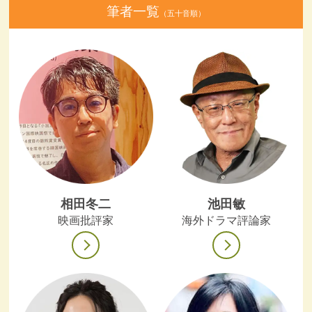
筆者一覧
（五十音順）
相田冬二
池田敏
映画批評家
海外ドラマ評論家