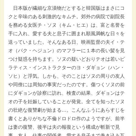
日本版が繊細な京漬物だとすると韓国版はまさにコ
クと辛味のある刺激的なキムチ。郊外の病院で副院長
を務める女医チ・ソヌ（キム・ヒエ）は、富と名誉を
手に入れ、愛する夫と息子に囲まれ順風満帆な日々を
送っていました。そんなある日、映画監督の夫イ・テ
オ（パク・ヘジュン）のマフラーに１本の長い髪を見
つけ疑惑を持ちます。ソヌの疑いどおりテオは若いピ
ラティス・インストラクターのヨ・ダギョン（ハン・
ソヒ）と浮気。しかも、そのことはソヌの周りの友人
や同僚には周知の事実だったのです。傷つくソヌの前
にダギョンが診察に訪れ、検査の結果、ダギョンはテ
オの子を妊娠していることが発覚。全てを知ったソヌ
の壮絶な復讐劇が始まる…。こんなふうにあらすじを
書くとありがちな不倫ドロドロ作のようですが、前半
は妻の復讐、後半は夫の報復という構成が斬新で見
事。友人、仕事の関係者、愛する息子まで巻き込み互