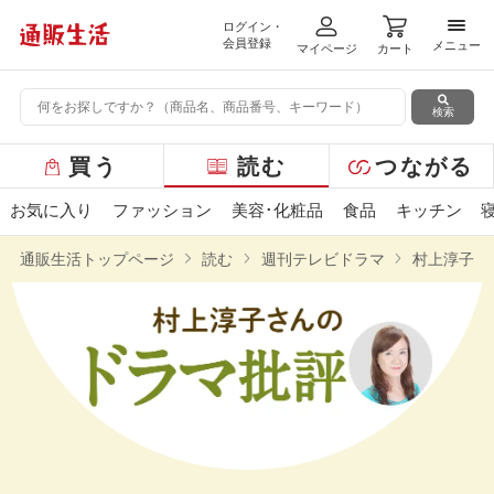
ログイン・
メニ
会員登録
メニュー
マイページ
カート
検索
グ
買う
読む
つながる
ロ
ー
お気に入り
ファッション
美容･化粧品
食品
キッチン
バ
ル
通販生活トップページ
読む
週刊テレビドラマ
村上淳子さ
メ
ニ
ュ
ー