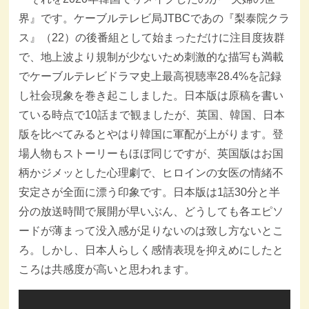
界』です。ケーブルテレビ局JTBCであの『梨泰院クラ
ス』（22）の後番組として始まっただけに注目度抜群
で、地上波より規制が少ないため刺激的な描写も満載
でケーブルテレビドラマ史上最高視聴率28.4%を記録
し社会現象を巻き起こしました。日本版は原稿を書い
ている時点で10話まで観ましたが、英国、韓国、日本
版を比べてみるとやはり韓国に軍配が上がります。登
場人物もストーリーもほぼ同じですが、英国版はお国
柄かジメッとした心理劇で、ヒロインの女医の情緒不
安定さが全面に漂う印象です。日本版は1話30分と半
分の放送時間で展開が早いぶん、どうしても各エピソ
ードが薄まって没入感が足りないのは致し方ないとこ
ろ。しかし、日本人らしく感情表現を抑えめにしたと
ころは共感度が高いと思われます。