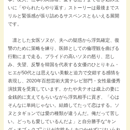
いに「やられたらやり返す」ストーリーは最後までス
リルと緊張感が張り詰めるサスペンスともいえる展開
です。
凛とした女医ソヌが、夫への疑惑から浮気確定、復
讐のために策略を練り、医師としての倫理観を曲げる
行動にまで走る。プライドの高いソヌの怒り、悲し
み、失望、反撃を韓国を代表する女優のひとりキム・
ヒエが50代とは思えない美貌と迫力で交錯する感情を
表現し、2020年百想芸術大賞テレビ部門・女性最優秀
演技賞を受賞しています。かたや夫テオは歳上の妻に
金銭的に支えてもらいながら浮気相手に貢ぎ、「心は
そんなに単純じゃない。結婚してたって恋はする。ソ
ヌとタギョンでは愛の種類が違うんだ。俺だって苦し
い。どっちも愛しているんだよ」と自分勝手な“キン
グ・オブ・クズ”ぶりが女性をムカつかせずにはいられ