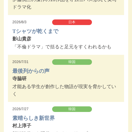
ドラマ化
2026/8/3
日本
Tシャツが乾くまで
影山貴彦
「不倫ドラマ」で括ると足元をすくわれるかも
2026/7/31
韓国
最後列からの声
寺脇研
才能ある学生が創作した物語が現実を脅かしてい
く
2026/7/27
韓国
素晴らしき新世界
村上淳子