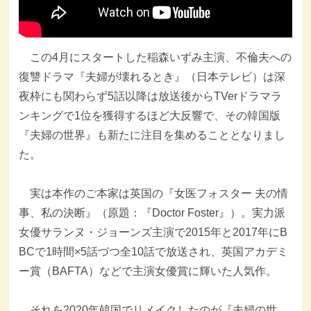
この4月にスタートした稲森いずみ主演、不倫夫への
復讐ドラマ『夫婦が壊れるとき』（日本テレビ）は深
夜枠にも関わらず5話以降は放送後からTVerドラマラ
ンキングで1位を獲得するほど大反響で、その韓国版
『夫婦の世界』も新たに注目を集めることとなりまし
た。
実は本作のご本家は英国の『女医フォスター 夫の情
事、私の決断』（原題：『Doctor Foster』）。実力派
女優サランヌ・ジョーンズ主演で2015年と2017年にB
BCで1時間×5話づつ全10話で放送され、英国アカデミ
ー賞（BAFTA）などで主演女優賞に輝いた人気作。
それを2020年韓国でリメイクしたのが『夫婦の世