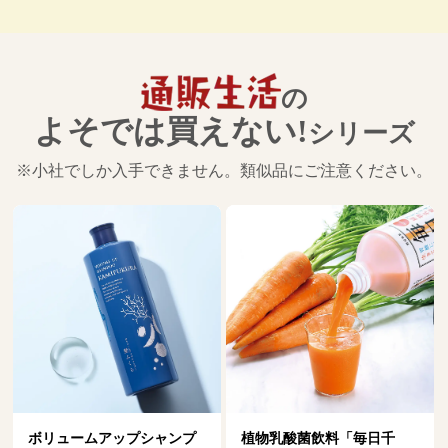
の
よそでは買えない!
シリーズ
※小社でしか入手できません。類似品にご注意ください。
搾り立てエゴマ油
1,890－3,780
税込
円
植物乳酸菌飲料「毎日千