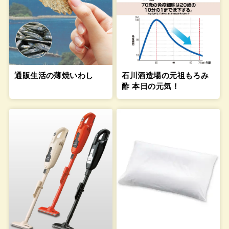
通販生活の薄焼いわし
石川酒造場の元祖もろみ
酢 本日の元気！