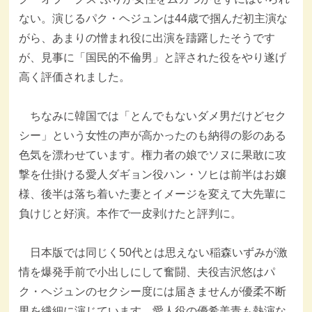
ない。演じるパク・ヘジュンは44歳で掴んだ初主演な
がら、あまりの憎まれ役に出演を躊躇したそうです
が、見事に「国民的不倫男」と評された役をやり遂げ
高く評価されました。
ちなみに韓国では「とんでもないダメ男だけどセク
シー」という女性の声が高かったのも納得の影のある
色気を漂わせています。権力者の娘でソヌに果敢に攻
撃を仕掛ける愛人ダギョン役ハン・ソヒは前半はお嬢
様、後半は落ち着いた妻とイメージを変えて大先輩に
負けじと好演。本作で一皮剥けたと評判に。
日本版では同じく50代とは思えない稲森いずみが激
情を爆発手前で小出しにして奮闘、夫役吉沢悠はパ
ク・ヘジュンのセクシー度には届きませんが優柔不断
男を繊細に演じています。愛人役の優希美青も熱演な