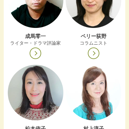
成馬零一
ペリー荻野
ライター・ドラマ評論家
コラムニスト
松本侑子
村上淳子