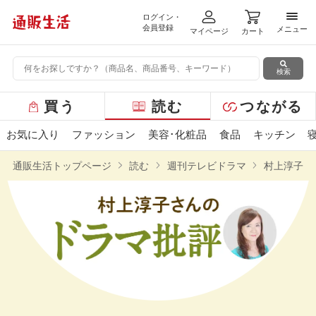
ログイン・
メニ
会員登録
メニュー
マイページ
カート
検索
グ
買う
読む
つながる
ロ
ー
お気に入り
ファッション
美容･化粧品
食品
キッチン
バ
ル
通販生活トップページ
読む
週刊テレビドラマ
村上淳子さ
メ
ニ
ュ
ー