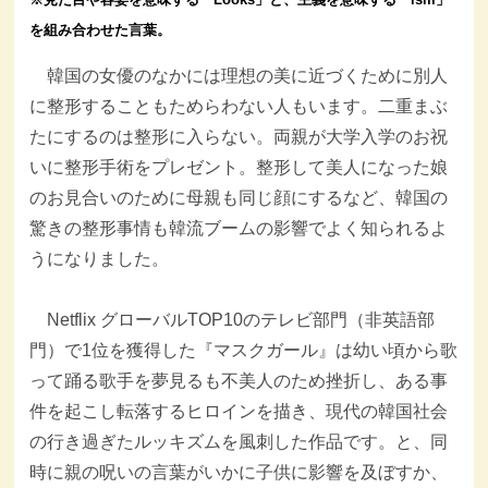
を組み合わせた言葉。
韓国の女優のなかには理想の美に近づくために別人
に整形することもためらわない人もいます。二重まぶ
たにするのは整形に入らない。両親が大学入学のお祝
いに整形手術をプレゼント。整形して美人になった娘
のお見合いのために母親も同じ顔にするなど、韓国の
驚きの整形事情も韓流ブームの影響でよく知られるよ
うになりました。
Netflix グローバルTOP10のテレビ部門（非英語部
門）で1位を獲得した『マスクガール』は幼い頃から歌
って踊る歌手を夢見るも不美人のため挫折し、ある事
件を起こし転落するヒロインを描き、現代の韓国社会
の行き過ぎたルッキズムを風刺した作品です。と、同
時に親の呪いの言葉がいかに子供に影響を及ぼすか、