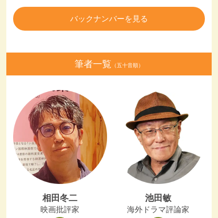
バックナンバーを見る
筆者一覧
（五十音順）
相田冬二
池田敏
映画批評家
海外ドラマ評論家