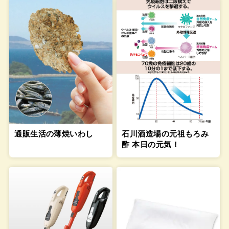
通販生活の薄焼いわし
石川酒造場の元祖もろみ
酢 本日の元気！