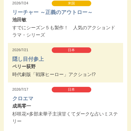
2026/7/24
米国
リーチャー ～正義のアウトロー～
池田敏
すでにシーズン５も製作！ 人気のアクションド
ラマ・シリーズ
2026/7/21
日本
隠し目付参上
ペリー荻野
時代劇版「戦隊ヒーロー」アクション!?
2026/7/17
日本
クロエマ
成馬零一
杉咲花×多部未華子主演甘くてダークな占いミステ
リー