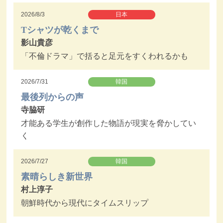
2026/8/3
日本
Tシャツが乾くまで
影山貴彦
「不倫ドラマ」で括ると足元をすくわれるかも
2026/7/31
韓国
最後列からの声
寺脇研
才能ある学生が創作した物語が現実を脅かしてい
く
2026/7/27
韓国
素晴らしき新世界
村上淳子
朝鮮時代から現代にタイムスリップ