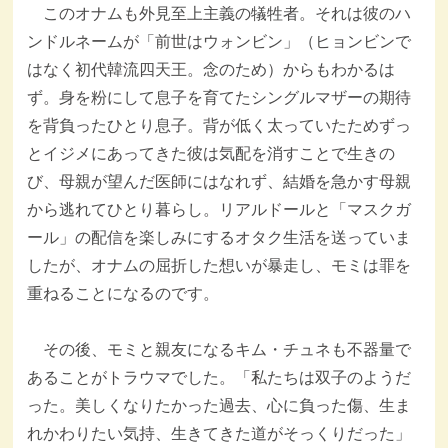
このオナムも外見至上主義の犠牲者。それは彼のハ
ンドルネームが「前世はウォンビン」（ヒョンビンで
はなく初代韓流四天王。念のため）からもわかるは
ず。身を粉にして息子を育てたシングルマザーの期待
を背負ったひとり息子。背が低く太っていたためずっ
とイジメにあってきた彼は気配を消すことで生きの
び、母親が望んだ医師にはなれず、結婚を急かす母親
から逃れてひとり暮らし。リアルドールと「マスクガ
ール」の配信を楽しみにするオタク生活を送っていま
したが、オナムの屈折した想いが暴走し、モミは罪を
重ねることになるのです。
その後、モミと親友になるキム・チュネも不器量で
あることがトラウマでした。「私たちは双子のようだ
った。美しくなりたかった過去、心に負った傷、生ま
れかわりたい気持、生きてきた道がそっくりだった」