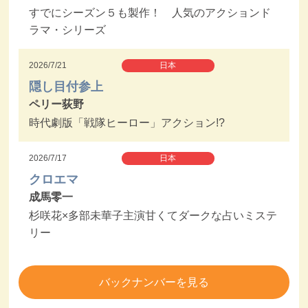
すでにシーズン５も製作！ 人気のアクションド
ラマ・シリーズ
2026/7/21
日本
隠し目付参上
ペリー荻野
時代劇版「戦隊ヒーロー」アクション!?
2026/7/17
日本
クロエマ
成馬零一
杉咲花×多部未華子主演甘くてダークな占いミステ
リー
バックナンバーを見る