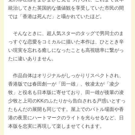
統治してきた英国的な価値観を享受していた市民の間
では「香港は死んだ」と囁かれていたほど。
そんなときに、超人気スターのタッグで男同士のま
っすぐな恋愛をコミカルに描いた本作は、ひととき辛
い現実を忘れる癒しになったことも高視聴率に繋がっ
たに違いありません。
作品自体はオリジナルがしっかりリスペクトされ、
香港版では春田創一が「田一雄」、牧凌太が「凌少
牧」と役名も日本版に寄せており、田一雄が後輩の凌
少牧と上司のKKのふたりから告白される戸惑いとすっ
たもんだの展開も同じです。屋上でのバトル場面や香
港の夜景にハートマークのライトを光らせるなど、日
本版を忠実に再現して楽しませてくれます。