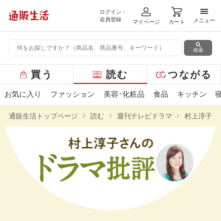
ログイン・
メニ
会員登録
メニュー
マイページ
カート
検索
グ
買う
読む
つながる
ロ
ー
お気に入り
ファッション
美容･化粧品
食品
キッチン
バ
ル
通販生活トップページ
読む
週刊テレビドラマ
村上淳子さ
メ
ニ
ュ
ー