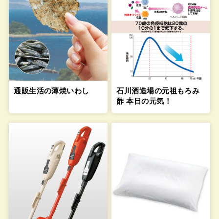
通販生活の薄焼いわし
石川酒造場の元祖もろみ
酢 本日の元気！