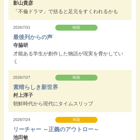
影山貴彦
「不倫ドラマ」で括ると足元をすくわれるかも
2026/7/31
韓国
最後列からの声
寺脇研
才能ある学生が創作した物語が現実を脅かしてい
く
2026/7/27
韓国
素晴らしき新世界
村上淳子
朝鮮時代から現代にタイムスリップ
2026/7/24
米国
リーチャー ～正義のアウトロー～
池田敏