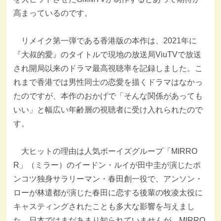
高まっているのです。
リメイク第一弾である香港版の本作は、2021年に
『大叔的愛』のタイトルで現地の放送局ViuTVで放送
され開局以来のドラマ最高視聴率を記録しました。こ
れまで香港では男性同士の恋愛を描くドラマはなかっ
たのですが、本作のおかげで「そんな関係があっても
いい」と幅広い年齢層の視聴者に受け入れられたので
す。
大ヒットの理由は人気ボーイズグループ「MIRRO
R」（ミラー）のイードン・ルイが田中圭が演じたポ
ンコツ独身サラリーマン・春田創一役で、アンソン・
ローが林遣都が演じた春田に恋する後輩の牧凌太役に
キャスティングされたことも多大な影響を与えまし
た。日本ではまだあまり知られていませんが、MIRRO