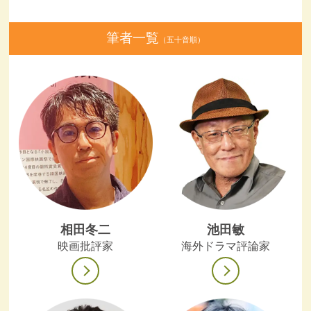
筆者一覧
（五十音順）
相田冬二
池田敏
映画批評家
海外ドラマ評論家