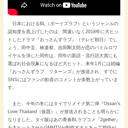
日本におけるBL（ボーイズラブ）というジャンルの
認知度を底上げしたのは、間違いなく2018年に大ヒッ
トしたドラマ『おっさんずラブ』（テレビ朝日）でし
ょう。田中圭、林遣都、吉田剛太郎が恋のバトルロワ
イヤルを演じた同作は、同年の新語・流行語大賞にも
選ばれ社会現象になるほど大ヒット。来年1月には続編
『おっさんずラブ リターンズ』が放送され、すでに
SNSにはファンの歓喜のコメントが多数上がっていま
す。
また、今年の冬にはタイでリメイク第二弾『Ossan’s
Love Thailand（仮題）』が放送されることも明らかに
なりました。タイ版はあの青春BLラブコメ『2gether』
を大ヒットさせたGMMTVが制作するとあって期待が