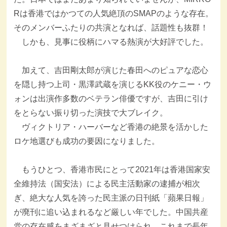
Rは香港ではかつての人気絶頂のSMAPのような存在。
そのメンバーふたりの共演となれば、話題性も抜群！
しかも、見事に役柄にハマる熱演が大好評でした。
加えて、吉田剛太郎が演じた春田へのピュアな恋心
を隠し持つ上司・黒澤武蔵を演じるKK役のケニー・ウ
ォンは出演作多数のベテラン俳優ですが、吉田に引け
をとらない振り切った演技で大ブレイク。
ヴィクトリア・ハーバーなど香港の絶景を活かした
ロケ地選びも成功の要因になりました。
もうひとつ、香港市民にとって2021年は香港国家安
全維持法（国安法）による民主活動家の逮捕が相次
ぎ、絶大な人気を誇った民主派の日刊紙「蘋果日報」
が廃刊に追い込まれるなど厳しい年でした。中国共産
党の存在感をまざまざと見せつけられ、これまで長年