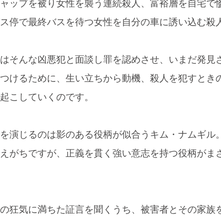
ャップを被り女性を襲う連続殺人、富裕層を自宅で
ス停で最終バスを待つ女性を自分の車に誘い込む殺
はそんな凶悪犯と面談し罪を認めさせ、いまだ発見
つけるために、生い立ちから動機、殺人を犯すとき
起こしていくのです。
を演じるのは影のある役柄が似合うキム・ナムギル
えがちですが、正義を貫く強い意志を持つ役柄がま
の狂気に満ちた証言を聞くうち、被害者とその家族