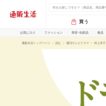
グ
買う
ロ
ー
バ
お気に入り
ファッション
美容･化粧品
食品
ル
メ
通販生活トップページ
読む
週刊テレビドラマ
村上淳子
ニ
ュ
ー