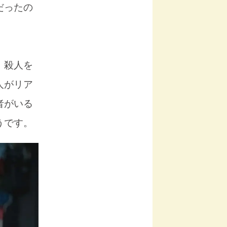
だったの
、殺人を
人がリア
者がいる
うです。