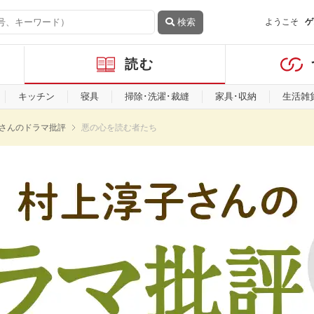
検索
ようこそ
ゲ
読む
キッチン
寝具
掃除･洗濯･裁縫
家具･収納
生活雑
さんのドラマ批評
悪の心を読む者たち