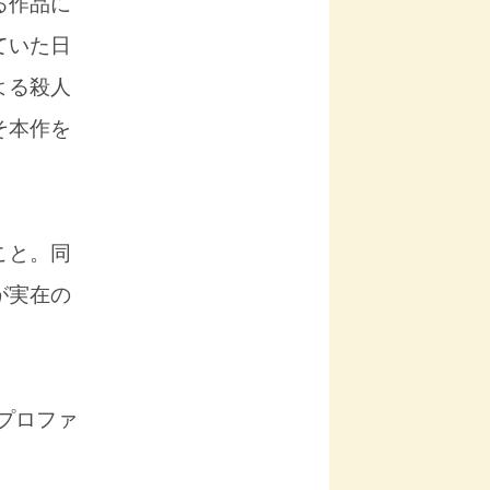
る作品に
ていた日
よる殺人
そ本作を
こと。同
が実在の
プロファ