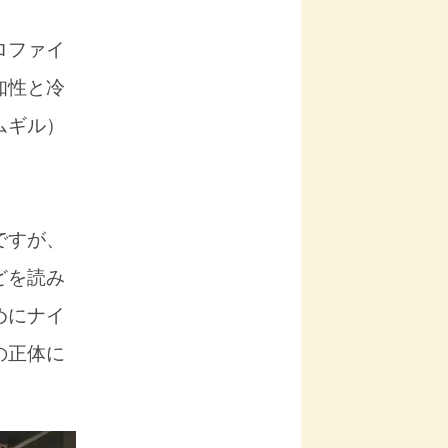
ロファイ
知性と冷
ムギル）
ですが、
どを読み
めにナイ
の正体に