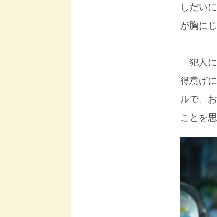
しだいに
が胸にじ
犯人に
得意げに
ルで、お
ことを思