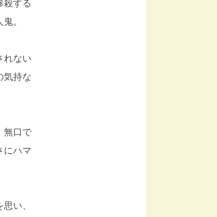
惨殺する
人鬼。
されない
の気持な
。無口で
さにハマ
を思い、